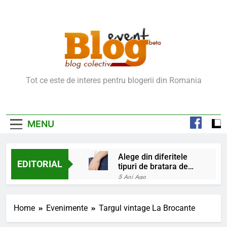
Skip
to
content
Blog Event – Cu Si
Tot ce este de interes pentru blogerii din Romania
Despre Bloguri
MENU
Alege din diferitele
EDITORIAL
tipuri de bratara de
argint
5 Ani Ago
Chakrele: ce sunt si
la ce folosesc?
Home
Evenimente
Targul vintage La Brocante
5 Ani Ago