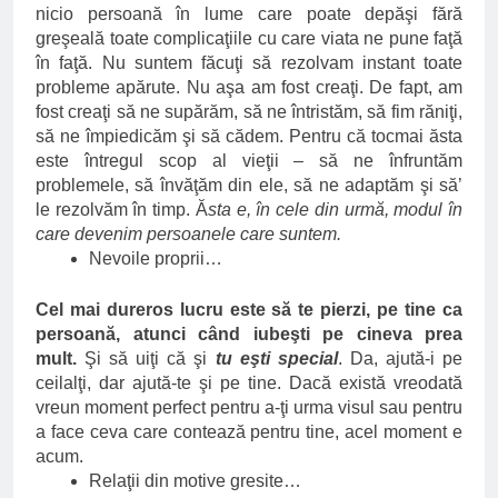
nicio persoană în lume care poate depăşi fără
greşeală toate complicaţiile cu care viata ne pune faţă
în faţă. Nu suntem făcuţi să rezolvam instant toate
probleme apărute. Nu aşa am fost creaţi. De fapt, am
fost creaţi să ne supărăm, să ne întristăm, să fim răniţi,
să ne împiedicăm şi să cădem. Pentru că tocmai ăsta
este întregul scop al vieţii – să ne înfruntăm
problemele, să învăţăm din ele, să ne adaptăm şi să’
le rezolvăm în timp. Ă
sta e, în cele din urmă, modul în
care devenim persoanele care suntem.
Nevoile proprii…
Cel mai dureros lucru este să te pierzi, pe tine ca
persoană, atunci când iubeşti pe cineva prea
mult.
Şi să uiţi că şi
tu eşti special
. Da, ajută-i pe
ceilalţi, dar ajută-te şi pe tine. Dacă există vreodată
vreun moment perfect pentru a-ţi urma visul sau pentru
a face ceva care contează pentru tine, acel moment e
acum.
Relaţii din motive gresite…