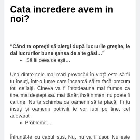
Ce spun mailurile de
Cata incredere avem in
campanie ale lui
Donald Trump
6 Ani Ago
noi?
Earthing sau
beneficiile contactului
cu Pamantul
6 Ani Ago
Este posibil sa ne
“Când te opreşti să alergi după lucrurile greşite, le
iertam?
dai lucrurilor bune şansa de a te găsi…”
6 Ani Ago
Să fii ceea ce eşti…
Una dintre cele mai mari provocări în viaţă este să fii
tu însuţi, într-o lume care încearcă să te facă precum
toti ceilalţi. Cineva va fi întotdeauna mai frumos ca
tine, mai deştept sau mai tânăr, însă nimeni nu poate fi
ca tine. Nu te schimba ca oamenii să te placă. Fi tu
insuţi şi oamenii potriviţi te vor iubi pe tine, cel
adevărat.
Probleme…
Înfruntă-le cu capul sus. Nu, nu va fi usor. Nu este