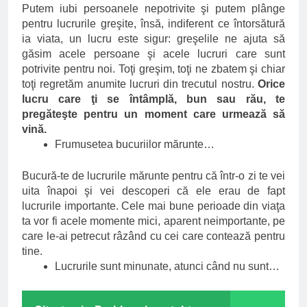
Putem iubi persoanele nepotrivite şi putem plânge
pentru lucrurile greşite, însă, indiferent ce întorsătură
ia viata, un lucru este sigur: greşelile ne ajuta să
găsim acele persoane şi acele lucruri care sunt
potrivite pentru noi. Toţi greşim, toţi ne zbatem şi chiar
toţi regretăm anumite lucruri din trecutul nostru.
Orice
lucru care ţi se întâmplă, bun sau rău, te
pregăteşte pentru un moment care urmează să
vină.
Frumusetea bucuriilor mărunte…
Bucură-te de lucrurile mărunte pentru că într-o zi te vei
uita înapoi şi vei descoperi că ele erau de fapt
lucrurile importante. Cele mai bune perioade din viaţa
ta vor fi acele momente mici, aparent neimportante, pe
care le-ai petrecut râzând cu cei care contează pentru
tine.
Lucrurile sunt minunate, atunci când nu sunt…