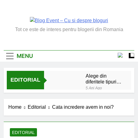
Skip
to
content
Blog Event – Cu Si
Tot ce este de interes pentru blogerii din Romania
Despre Bloguri
MENU
Alege din
EDITORIAL
diferitele tipuri
de bratara de
5 Ani Ago
argint
Chakrele: ce sunt si
la ce folosesc?
Home
Editorial
Cata incredere avem in noi?
5 Ani Ago
Lucruri esentiale
invatate de la copilul
meu
6 Ani Ago
EDITORIAL