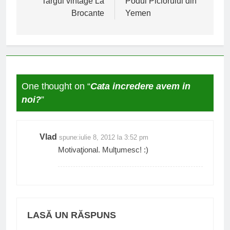
în
Targul vintage La
Podul Piciorului din
Brocante
Yemen
articole
One thought on “
Cata incredere avem in
noi?
”
Vlad
spune:
iulie 8, 2012 la 3:52 pm
Motivaţional. Mulţumesc! :)
LASĂ UN RĂSPUNS