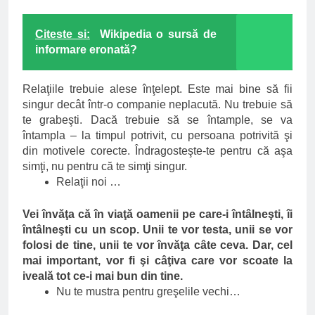
Citeste si:
Wikipedia o sursă de
informare eronată?
Relaţiile trebuie alese înţelept. Este mai bine să fii
singur decât într-o companie neplacută. Nu trebuie să
te grabeşti. Dacă trebuie să se întample, se va
întampla – la timpul potrivit, cu persoana potrivită şi
din motivele corecte. Îndragosteşte-te pentru că aşa
simţi, nu pentru că te simţi singur.
Relaţii noi …
Vei învăţa că în viaţă oamenii pe care-i întâlneşti, îi
întâlneşti cu un scop. Unii te vor testa, unii se vor
folosi de tine, unii te vor învăţa câte ceva. Dar, cel
mai important, vor fi şi câţiva care vor scoate la
iveală tot ce-i mai bun din tine.
Nu te mustra pentru greşelile vechi…