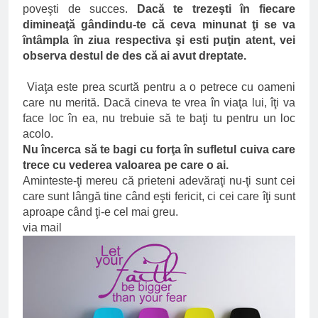
poveşti de succes.
Dacă te trezeşti în fiecare
dimineaţă gândindu-te că ceva minunat ţi se va
întâmpla în ziua respectiva şi esti puţin atent, vei
observa destul de des că ai avut dreptate.
Viaţa este prea scurtă pentru a o petrece cu oameni
care nu merită. Dacă cineva te vrea în viaţa lui, îţi va
face loc în ea, nu trebuie să te baţi tu pentru un loc
acolo.
Nu încerca să te bagi cu forţa în sufletul cuiva care
trece cu vederea valoarea pe care o ai.
Aminteste-ţi mereu că prieteni adevăraţi nu-ţi sunt cei
care sunt lângă tine când eşti fericit, ci cei care îţi sunt
aproape când ţi-e cel mai greu.
via mail