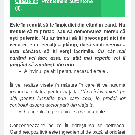
Citeste si:
Problemele autohtone
(II).
Este în regulă să te împiedici din când în când. Nu
trebuie să te prefaci sau să demonstrezi mereu că
eşti puternic. Nu ar trebui să fii preocupat nici de
ceea ce cred ceilalţi – plângi, dacă simţi nevoia –
este sănătos să îţi verşi lacrimile.
Cu cât mai
curând vei face asta, cu atât mai repede vei fi
pregătit să zâmbeşti din nou.
A invinui pe altii pentru necazurile tale…
Îţi vei realiza visele în măsura în care îţi vei asuma
responsabilitatea pentru viaţa ta.
Când îi învinuieşti pe
alţii pentru lucrurile prin care treci, le predai lor
controlul asupra acelor părţi din viaţa ta.
Concentrare pe ce vrei sa se intample…
Concentrează-te pe ce îţi doreşti să se petreacă.
Gândirea pozitivă este ingredientul de bază al oricărei