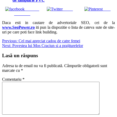
de tâmplărie PVC
Share on
Tweet
Save
Facebook
Daca esti in cautare de advertoriale SEO, cei de la
www.SeoPower.ro
iti pun la dispozitie o lista de cateva sute de site-
uri pe care poti face link building.
Navigare
Previous:
Cel mai apreciat cadou de catre femei
Next:
Povestea lui Mos Craciun si a prajiturelelor
în
articole
Lasă un răspuns
Adresa ta de email nu va fi publicată.
Câmpurile obligatorii sunt
marcate cu
*
Comentariu
*