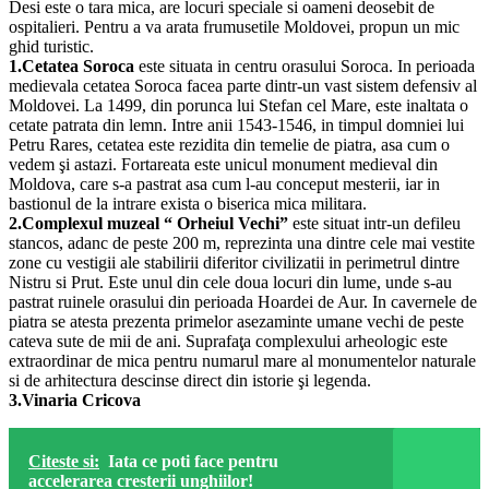
Desi este o tara mica, are locuri speciale si oameni deosebit de
ospitalieri. Pentru a va arata frumusetile Moldovei, propun un mic
ghid turistic.
1.Cetatea Soroca
este situata in centru orasului Soroca. In perioada
medievala cetatea Soroca facea parte dintr-un vast sistem defensiv al
Moldovei. La 1499, din porunca lui Stefan cel Mare, este inaltata o
cetate patrata din lemn. Intre anii 1543-1546, in timpul domniei lui
Petru Rares, cetatea este rezidita din temelie de piatra, asa cum o
vedem şi astazi. Fortareata este unicul monument medieval din
Moldova, care s-a pastrat asa cum l-au conceput mesterii, iar in
bastionul de la intrare exista o biserica mica militara.
2.Complexul muzeal “ Orheiul Vechi”
este situat intr-un defileu
stancos, adanc de peste 200 m, reprezinta una dintre cele mai vestite
zone cu vestigii ale stabilirii diferitor civilizatii in perimetrul dintre
Nistru si Prut. Este unul din cele doua locuri din lume, unde s-au
pastrat ruinele orasului din perioada Hoardei de Aur. In cavernele de
piatra se atesta prezenta primelor asezaminte umane vechi de peste
cateva sute de mii de ani. Suprafaţa complexului arheologic este
extraordinar de mica pentru numarul mare al monumentelor naturale
si de arhitectura descinse direct din istorie şi legenda.
3.Vinaria Cricova
Citeste si:
Iata ce poti face pentru
accelerarea cresterii unghiilor!