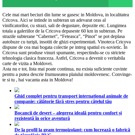
Cele mai mari beciuri din lume se gasesc in Moldova, in localitatea
Cricova. Aici se intinde in subteran un adevarat oras al
vinificatorilor, cu strazi, sali de degustare, depozite etc. Lungimea
totala a galeriilor de la Cricova depaseste 60 km in subteran. Pe
strazile subterane “Cabernet”, “Feteasca”, “Pinot” se pot deplasa
autobuze cu turişti, insotiti de ghizi experimentati. Vinoteca Cricova
dispune de cea mai bogata colectie pe intreg spatiul ex-sovietic. În
Cricova sunt produse vinuri spumante, respectindu-se cu strictete
tehnologia clasica franceza. Astfel, Cricova a devenit o veritabila
carte de vizita a Moldovei.
Asta nu e tot, lista mai poate continua, nu exista suficiente cuvinte
pentru a putea descrie frumuseatea plaiului moldovenesc. Convinge-
te si tu , hai vacanta asta in Moldova!
Ghid complet pentru transport internațional animale de
companie: călătorie fără stres pentru cățelul tău
Bocancii de deșert – alegerea ideală pentru confort și
rezistență în orice aventură
De la profil la geam termoizolant: cum lucrează o fabrică