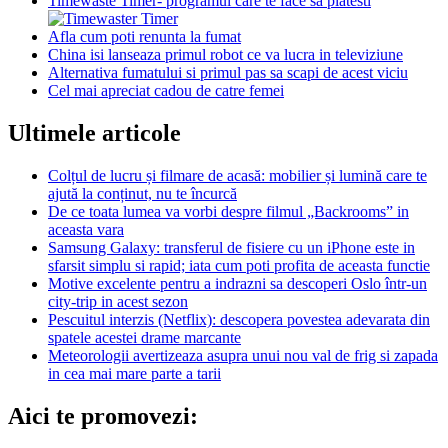
Timewaste Timer- programul care te face sa platesti
Afla cum poti renunta la fumat
China isi lanseaza primul robot ce va lucra in televiziune
Alternativa fumatului si primul pas sa scapi de acest viciu
Cel mai apreciat cadou de catre femei
Ultimele articole
Colțul de lucru și filmare de acasă: mobilier și lumină care te
ajută la conținut, nu te încurcă
De ce toata lumea va vorbi despre filmul „Backrooms” in
aceasta vara
Samsung Galaxy: transferul de fisiere cu un iPhone este in
sfarsit simplu si rapid; iata cum poti profita de aceasta functie
Motive excelente pentru a indrazni sa descoperi Oslo într-un
city-trip in acest sezon
Pescuitul interzis (Netflix): descopera povestea adevarata din
spatele acestei drame marcante
Meteorologii avertizeaza asupra unui nou val de frig si zapada
in cea mai mare parte a tarii
Aici te promovezi: