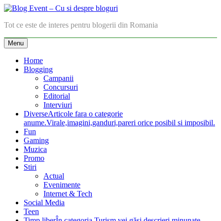
Skip
to
Blog Event – Cu si despre bloguri
Tot ce este de interes pentru blogerii din Romania
content
Menu
Home
Blogging
Campanii
Concursuri
Editorial
Interviuri
Diverse
Articole fara o categorie
anume.Virale,imagini,ganduri,pareri orice posibil si imposibil.
Fun
Gaming
Muzica
Promo
Stiri
Actual
Evenimente
Internet & Tech
Social Media
Teen
Timp liber
În categoria Turism vei găsi descrieri minunate