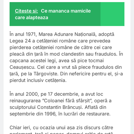
Citeste si:
Ce mananca mamicile
care alapteaza
În anul 1971, Marea Adunare Națională, adoptă
Legea 24 a cetățeniei române care prevedea
pierderea cetățeniei române de către cei care
pleacă din țară în mod clandestin sau fraudulos. În
capcana acestei legi, avea să pice tocmai
Ceaușescu. Cel care a vrut să plece fraudulos din
țară, pe la Târgoviște. Din nefericire pentru el, și-a
pierdut inclusiv cetățenia.
În anul 2000, pe 17 decembrie, a avut loc
reinaugurarea ”Coloanei fără sfârșit”, operă a
sculptorului Constantin Brâncuși. Aflată din
septembrie din 1996, în lucrări de restaurare.
Chiar ieri, cu ocazia unui așa zis discurs către
parlament, țară și popor, domnul critic de artă,