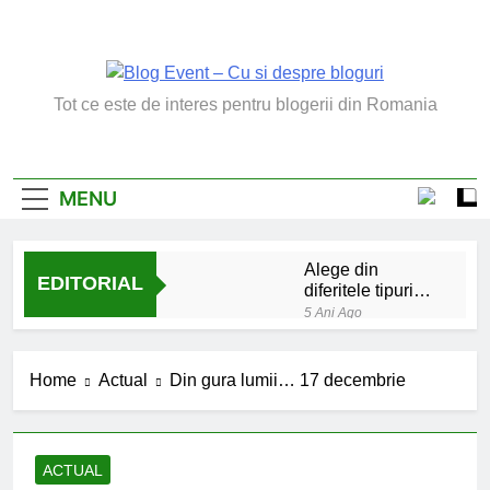
Skip
to
content
Blog Event – Cu Si
Tot ce este de interes pentru blogerii din Romania
Despre Bloguri
MENU
Alege din
EDITORIAL
diferitele tipuri
de bratara de
5 Ani Ago
argint
Chakrele: ce sunt si
la ce folosesc?
Home
Actual
Din gura lumii… 17 decembrie
5 Ani Ago
Lucruri esentiale
invatate de la copilul
meu
6 Ani Ago
ACTUAL