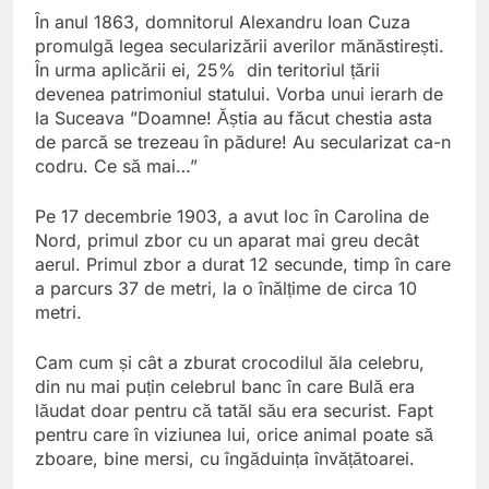
În anul 1863, domnitorul Alexandru Ioan Cuza
promulgă legea secularizării averilor mănăstirești.
În urma aplicării ei, 25% din teritoriul țării
devenea patrimoniul statului. Vorba unui ierarh de
la Suceava ”Doamne! Ăștia au făcut chestia asta
de parcă se trezeau în pădure! Au secularizat ca-n
codru. Ce să mai…”
Pe 17 decembrie 1903, a avut loc în Carolina de
Nord, primul zbor cu un aparat mai greu decât
aerul. Primul zbor a durat 12 secunde, timp în care
a parcurs 37 de metri, la o înălțime de circa 10
metri.
Cam cum și cât a zburat crocodilul ăla celebru,
din nu mai puțin celebrul banc în care Bulă era
lăudat doar pentru că tatăl său era securist. Fapt
pentru care în viziunea lui, orice animal poate să
zboare, bine mersi, cu îngăduința învățătoarei.