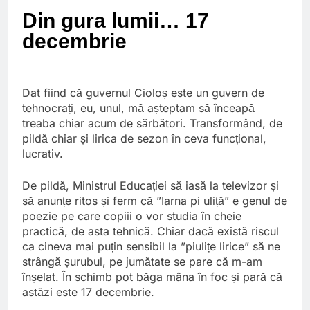
Ce spun mailurile de
Din gura lumii… 17
campanie ale lui
Donald Trump
6 Ani Ago
decembrie
Earthing sau
beneficiile contactului
cu Pamantul
6 Ani Ago
Dat fiind că guvernul Cioloș este un guvern de
Este posibil sa ne
tehnocrați, eu, unul, mă așteptam să înceapă
iertam?
treaba chiar acum de sărbători. Transformând, de
6 Ani Ago
pildă chiar și lirica de sezon în ceva funcțional,
lucrativ.
De pildă, Ministrul Educației să iasă la televizor și
să anunțe ritos și ferm că ”Iarna pi uliță” e genul de
poezie pe care copiii o vor studia în cheie
practică, de asta tehnică. Chiar dacă există riscul
ca cineva mai puțin sensibil la ”piulițe lirice” să ne
strângă șurubul, pe jumătate se pare că m-am
înșelat. În schimb pot băga mâna în foc și pară că
astăzi este 17 decembrie.