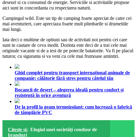
deseuri si cu consumul de energie. Serviciile si activitatile propuse
aici sunt in concordanta cu respectarea naturii.
Campingul wild. Este un tip de camping foarte apreciat de catre cei
mai aventurieri, care apreciaza foarte mult plimbarile si drumetiile
mai lungi.
Iata deci o multime de optiuni sau de activitati noi pentru cei care
sunt in cautare de ceva inedit. Dorinta este deci de a trai cele mai
originale vacante si de a iesi de pe potecile batatorite. Va fi pe placul
tuturor, cu siguranta si va veni cu cele mai frumoase amintiri.
Ghid complet pentru transport internațional animale de
companie: călătorie fără stres pentru cățelul tău
Bocancii de deșert – alegerea ideală pentru confort și
rezistență în orice aventură
De la profil la geam termoizolant: cum lucrează o fabrică
de tâmplărie PVC
Citeste si:
Elogiul unei societăți conduse de
branduri