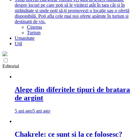
despre locuri pe care poţi să le vizitezi atât în ţara cât şi în
străinătate şi unde poţi să-ţi promovezi o locaţie sau o ofertă
disponibilă. Poţi afla cele mai noi oferte apărute în turism şi
destinaţii de vis.
Cinema
Turism
Umanitate
Util
Editorial
Alege din diferitele tipuri de bratara
de argint
5 ani ago
5 ani ago
Chakrele: ce sunt si la ce folosesc?