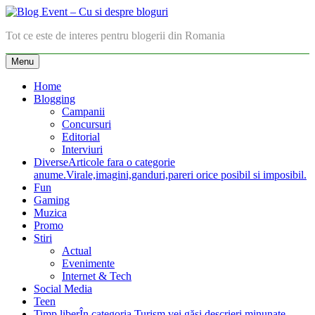
Skip
to
Blog Event – Cu si despre bloguri
Tot ce este de interes pentru blogerii din Romania
content
Menu
Home
Blogging
Campanii
Concursuri
Editorial
Interviuri
Diverse
Articole fara o categorie
anume.Virale,imagini,ganduri,pareri orice posibil si imposibil.
Fun
Gaming
Muzica
Promo
Stiri
Actual
Evenimente
Internet & Tech
Social Media
Teen
Timp liber
În categoria Turism vei găsi descrieri minunate