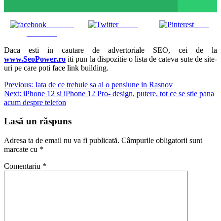
Share on
Tweet
Save
Facebook
Daca esti in cautare de advertoriale SEO, cei de la
www.SeoPower.ro
iti pun la dispozitie o lista de cateva sute de site-
uri pe care poti face link building.
Navigare
Previous:
Iata de ce trebuie sa ai o pensiune in Rasnov
Next:
iPhone 12 si iPhone 12 Pro- design, putere, tot ce se stie pana
în
acum despre telefon
articole
Lasă un răspuns
Adresa ta de email nu va fi publicată.
Câmpurile obligatorii sunt
marcate cu
*
Comentariu
*