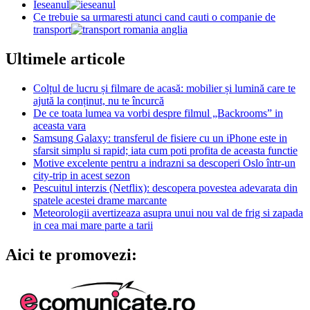
Ieseanul
Ce trebuie sa urmaresti atunci cand cauti o companie de
transport
Ultimele articole
Colțul de lucru și filmare de acasă: mobilier și lumină care te
ajută la conținut, nu te încurcă
De ce toata lumea va vorbi despre filmul „Backrooms” in
aceasta vara
Samsung Galaxy: transferul de fisiere cu un iPhone este in
sfarsit simplu si rapid; iata cum poti profita de aceasta functie
Motive excelente pentru a indrazni sa descoperi Oslo într-un
city-trip in acest sezon
Pescuitul interzis (Netflix): descopera povestea adevarata din
spatele acestei drame marcante
Meteorologii avertizeaza asupra unui nou val de frig si zapada
in cea mai mare parte a tarii
Aici te promovezi: