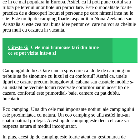
ce in ce mai populara in Europa. Astfel, ca iti poti pune cortul sau
rulota pe terenul unor hoteluri particulare. Este o modalitate foarte
practica de a descoperi locuri si persoane pe care nimeni inca nu le
stie. Este un tip de camping foarte raspandit in Noua Zeelanda sau
Australia si este cea mai buna idee pentur cei care nu vor sa cheltuie
prea mult cu cazarea in vacanta.
Citeste si:
Cele mai frumoase tari din lume
ce se pot vizita intr-o zi
Campingul de lux. Oare cine a spus oare ca ideile de camping nu
trebuie sa fie sinonime cu luxul si cu confortul? Astfel ca, unele
tipuri de cazare precum bungalowul, cabana sau casutele mobile s-
au instalat pe vechile locuri rezervate corturilor iar in acest tip de
cazare, confortul este primordial- baie, camere cu pat dublu,
bucatarie…
Eco camping. Una din cele mai importante notiuni ale campingului
este proximitatea cu natura. Un eco camping se afla astfel intr-un
spatiu natural protejat. Acest tip de camping este deci cel care va
respecta natura si mediul inconjurator.
In plus, acest tip de camping este foarte atent cu gestionarea de