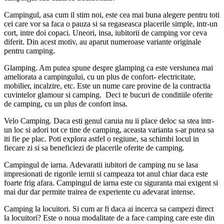
Campingul, asa cum il stim noi, este cea mai buna alegere pentru toti
cei care vor sa faca o pauza si sa regaseasca placerile simple, intr-un
cort, intre doi copaci. Uneori, insa, iubitorii de camping vor ceva
diferit. Din acest motiv, au aparut numeroase variante originale
pentru camping.
Glamping. Am putea spune despre glamping ca este versiunea mai
ameliorata a campingului, cu un plus de confort- electricitate,
mobilier, incalzire, etc. Este un nume care provine de la contractia
cuvintelor glamour si camping. Deci te bucuri de conditiile oferite
de camping, cu un plus de confort insa.
Velo Camping. Daca esti genul caruia nu ii place deloc sa stea intr-
un loc si adori tot ce tine de camping, aceasta varianta s-ar putea sa
iti fie pe plac. Poti explora astfel o regiune, sa schimbi locul in
fiecare zi si sa beneficiezi de placerile oferite de camping.
Campingul de iarna. Adevaratii iubitori de camping nu se lasa
impresionati de rigorile iernii si campeaza tot anul chiar daca este
foarte frig afara. Campingul de iarna este cu siguranta mai exigent si
mai dur dar permite trairea de experiente cu adevarat intense.
Camping la locuitori. Si cum ar fi daca ai incerca sa campezi direct
la locuitori? Este o noua modalitate de a face camping care este din