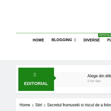
Skip
to
content
Blog E
ARTICOLE
BLOGGING
HOME
DIVERSE
F
Alege din dife
5 Ani Ago
EDITORIAL
Lucruri esent
6 Ani Ago
Earthing sau 
Home
Stiri
Secretul frumusetii si riscul de a folos
6 Ani Ago