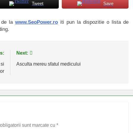
Tweet
Save
i de la
www.SeoPower.ro
iti pun la dispozitie o lista de
ding.
s:
Next:
 si
Asculta mereu sfatul medicului
lor
obligatorii sunt marcate cu
*