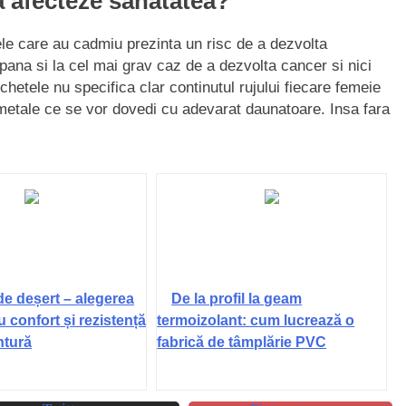
a afecteze sanatatea?
ele care au cadmiu prezinta un risc de a dezvolta
pana si la cel mai grav caz de a dezvolta cancer si nici
ichetele nu specifica clar continutul rujului fiecare femeie
metale ce se vor dovedi cu adevarat daunatoare. Insa fara
de deșert – alegerea
De la profil la geam
u confort și rezistență
termoizolant: cum lucrează o
ntură
fabrică de tâmplărie PVC