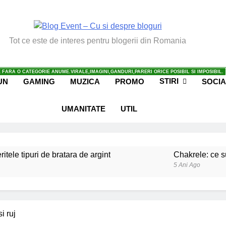
vent – Cu Si Despre Bl
Tot ce este de interes pentru blogerii din Romania
 FARA O CATEGORIE ANUME.VIRALE,IMAGINI,GANDURI,PARERI ORICE POSIBIL SI IMPOSIBIL.
STIRI
UN
GAMING
MUZICA
PROMO
SOCIA
UMANITATE
UTIL
ritele tipuri de bratara de argint
Chakrele: ce su
5 Ani Ago
iale invatate de la copilul meu
Ce spun mailuri
6 Ani Ago
beneficiile contactului cu Pamantul
Este posibi
i ruj
6 Ani Ago