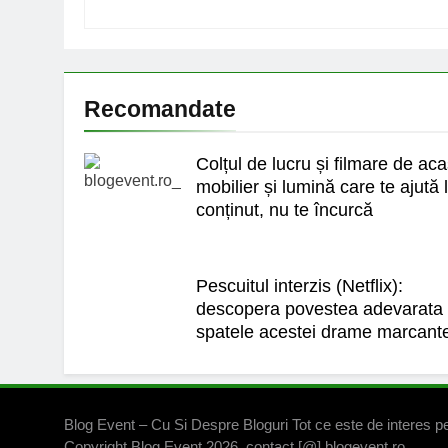
Recomandate
Colțul de lucru și filmare de ac
mobilier și lumină care te ajută 
conținut, nu te încurcă
Pescuitul interzis (Netflix):
descopera povestea adevarata 
spatele acestei drame marcant
Blog Event – Cu Si Despre Bloguri Tot ce este de interes pe
Copyright Blog Event 2026. contact [@] blogevent.ro