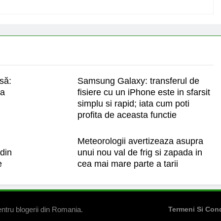
asă:
Samsung Galaxy: transferul de
la
fisiere cu un iPhone este in sfarsit
simplu si rapid; iata cum poti
profita de aceasta functie
Meteorologii avertizeaza asupra
din
unui nou val de frig si zapada in
e
cea mai mare parte a tarii
ntru blogerii din Romania.
Termeni Si Cond