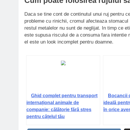
Cum poate folosirea rujului s
Daca se tine cont de continutul unui ruj pentru c
probleme cu rinichii, cromul afecteaza stomacul 
restul metalelor nu sunt de neglijat. In timp ce et
este supusa riscului de a consuma fara intentie 
el este un look incomplet pentru doamne.
Ghid complet pentru transport
Bocancii 
internațional animale de
ideală pentr
companie: călătorie fără stres
în orice ave
pentru cățelul tău