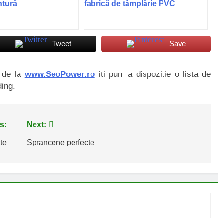
ntură
fabrică de tâmplărie PVC
Tweet
Save
i de la
www.SeoPower.ro
iti pun la dispozitie o lista de
ding.
s:
Next:
te
Sprancene perfecte