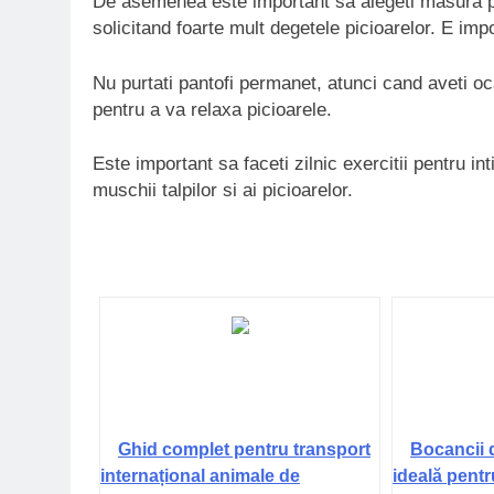
De asemenea este important sa alegeti masura pot
solicitand foarte mult degetele picioarelor. E imp
Nu purtati pantofi permanet, atunci cand aveti o
pentru a va relaxa picioarele.
Este important sa faceti zilnic exercitii pentru in
muschii talpilor si ai picioarelor.
Ghid complet pentru transport
Bocancii 
internațional animale de
ideală pentr