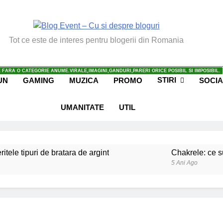
vent – Cu Si Despre Bl
Tot ce este de interes pentru blogerii din Romania
 FARA O CATEGORIE ANUME.VIRALE,IMAGINI,GANDURI,PARERI ORICE POSIBIL SI IMPOSIBIL.
STIRI
UN
GAMING
MUZICA
PROMO
SOCIA
UMANITATE
UTIL
ritele tipuri de bratara de argint
Chakrele: ce su
5 Ani Ago
iale invatate de la copilul meu
Ce spun mailuri
6 Ani Ago
beneficiile contactului cu Pamantul
Este posibi
6 Ani Ago