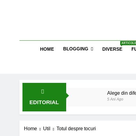
Skip
to
content
Blog E
ARTICOLE
BLOGGING
HOME
DIVERSE
F
Alege din dife
5 Ani Ago
EDITORIAL
Lucruri esent
6 Ani Ago
Earthing sau 
Home
Util
Totul despre tocuri
6 Ani Ago