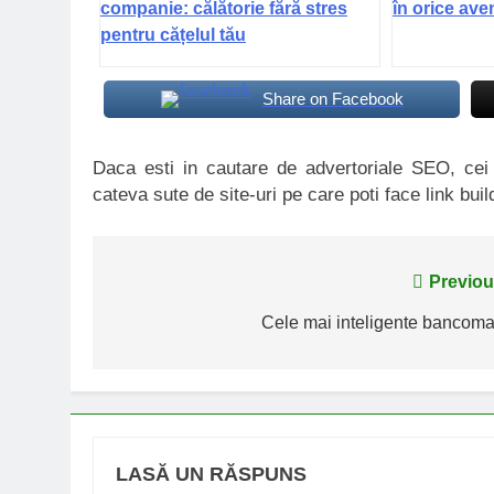
companie: călătorie fără stres
în orice ave
pentru cățelul tău
Share on Facebook
Daca esti in cautare de advertoriale SEO, ce
cateva sute de site-uri pe care poti face link buil
Navigare
Previou
în
Cele mai inteligente bancoma
articole
LASĂ UN RĂSPUNS