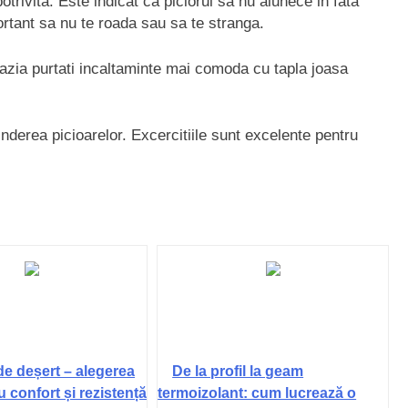
rivita. Este indicat ca piciorul sa nu alunece in fata
ortant sa nu te roada sau sa te stranga.
cazia purtati incaltaminte mai comoda cu tapla joasa
tinderea picioarelor. Excercitiile sunt excelente pentru
de deșert – alegerea
De la profil la geam
u confort și rezistență
termoizolant: cum lucrează o