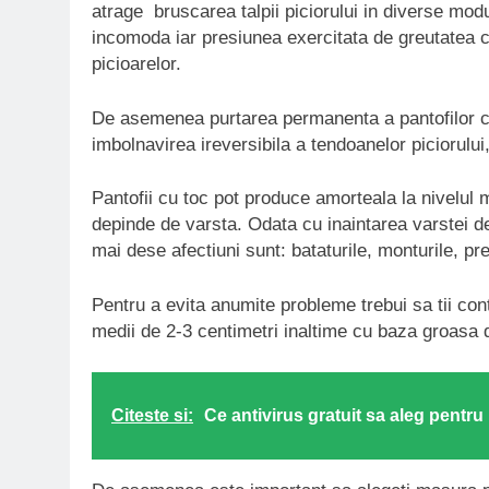
atrage bruscarea talpii piciorului in diverse modu
incomoda iar presiunea exercitata de greutatea 
picioarelor.
De asemenea purtarea permanenta a pantofilor cu 
imbolnavirea ireversibila a tendoanelor piciorului,
Pantofii cu toc pot produce amorteala la nivelul m
depinde de varsta. Odata cu inaintarea varstei def
mai dese afectiuni sunt: bataturile, monturile, p
Pentru a evita anumite probleme trebui sa tii cont
medii de 2-3 centimetri inaltime cu baza groasa d
Citeste si:
Ce antivirus gratuit sa aleg pentr