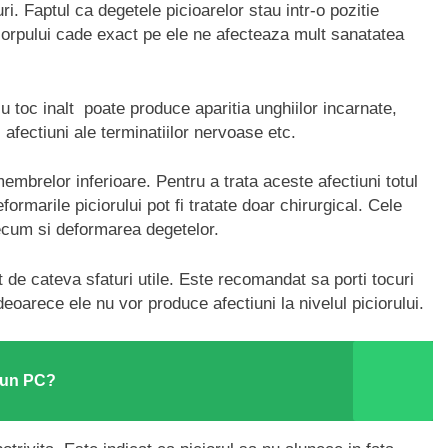
ri. Faptul ca degetele picioarelor stau intr-o pozitie
corpului cade exact pe ele ne afecteaza mult sanatatea
toc inalt poate produce aparitia unghiilor incarnate,
 afectiuni ale terminatiilor nervoase etc.
embrelor inferioare. Pentru a trata aceste afectiuni totul
ormarile piciorului pot fi tratate doar chirurgical. Cele
recum si deformarea degetelor.
 de cateva sfaturi utile. Este recomandat sa porti tocuri
eoarece ele nu vor produce afectiuni la nivelul piciorului.
u un PC?