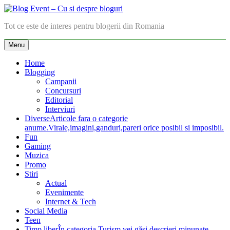
Skip
to
Blog Event – Cu si despre bloguri
Tot ce este de interes pentru blogerii din Romania
content
Menu
Home
Blogging
Campanii
Concursuri
Editorial
Interviuri
Diverse
Articole fara o categorie
anume.Virale,imagini,ganduri,pareri orice posibil si imposibil.
Fun
Gaming
Muzica
Promo
Stiri
Actual
Evenimente
Internet & Tech
Social Media
Teen
Timp liber
În categoria Turism vei găsi descrieri minunate