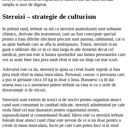
simplu si usor de digerat.
Steroizi – strategie de culturism
In primul rand, trebuie sa stii ca steroizii anabolizanti sunt subtante
chimice, derivate din testosteron, care au fost concepute special
pentru a trata diferite afectiuni precum sunt anemia, rahitismul, cat si
sa ajute barbatii care se afla la andropauza. Totusi, steroizii si-au
gasit o utilizare din ce in ce mai larga in alte domenii decat cel
medical, precum este si lumea sporturilor sau lumea persoanelor care
vor sa arate bine fara prea mult efort si intr-un timp cat mai scurt.
Adevarul este ca da, steroizii te ajuta sa cresti foarte repede si fara
prea mult efort in masa musculara. Personal, cunosc o persoana care
a pus in greutate circa 10 kg in doar o luna. Banuiesc ca iti dai
seama insa ca o asemenea putere trebuie sa vina si cu o serie de
dezavantaje si de riscuri.
Streroizii sunt extrem de toxici si de nocivi pentru organism atunci
cand sunt consumati in cantitati ridicate, steroizii administrati pe cale
orala fiind cei mai daunatori pentru organismul nostru,
suprasolicitand si contaminand ficatul. Ideea este ca steroizii trebuie
folositi doar atunci cand chiar este nevoie de ei si nu doar pentru a
creste in masa musculara, lucru pe care l-am putea face si in mod