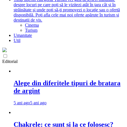
despre locuri pe care poţi să le vizitezi atât în ţara cât şi în
străinătate şi unde poţi să-ţi promovezi o locaţie sau o ofertă
disponibilă. Poţi afla cele mai noi oferte apărute în turism şi
destinaţii de vis.
Cinema
Turism
Umanitate
Util
Editorial
Alege din diferitele tipuri de bratara
de argint
5 ani ago
5 ani ago
Chakrele: ce sunt si la ce folosesc?