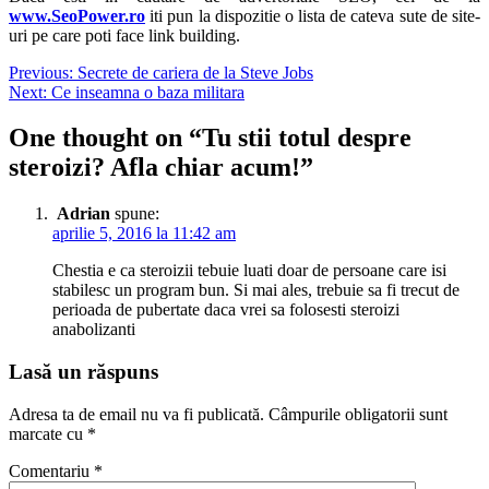
www.SeoPower.ro
iti pun la dispozitie o lista de cateva sute de site-
uri pe care poti face link building.
Navigare
Previous:
Secrete de cariera de la Steve Jobs
Next:
Ce inseamna o baza militara
în
articole
One thought on “
Tu stii totul despre
steroizi? Afla chiar acum!
”
Adrian
spune:
aprilie 5, 2016 la 11:42 am
Chestia e ca steroizii tebuie luati doar de persoane care isi
stabilesc un program bun. Si mai ales, trebuie sa fi trecut de
perioada de pubertate daca vrei sa folosesti steroizi
anabolizanti
Lasă un răspuns
Adresa ta de email nu va fi publicată.
Câmpurile obligatorii sunt
marcate cu
*
Comentariu
*