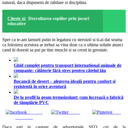
natural, daca dispunem de rabdare si disciplina.
Citeste si:
Dezvoltarea copiilor prin jocuri
educative
Sper ca te-am lamurit putin in legatura cu steroizii si ti-ai dat seama
ca folosirea acestora ar trebui sa vina doar ca o ultima solutie atunci
cand iti doresti sa pui pe tine muschi si sa cresti in greutate.
Ghid complet pentru transport internațional animale de
companie: călătorie fără stres pentru cățelul tău
Bocancii de deșert – alegerea ideală pentru confort și
rezistență în orice aventură
De la profil la geam termoizolant: cum lucrează o fabrică
de tâmplărie PVC
Share on
Tweet
Save
Facebook
Daca esti in cautare de advertoriale SEO, cei de la