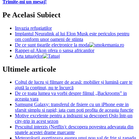
Trimite-mi un mesaj!
Pe Acelasi Subiect
Invazia refugiatilor
Implantul Neuralink al lui Elon Musk este periculos pentru
om conform unor oameni de stiinta
De ce sunt tigarile electronice la moda
Rapper-ul Akon ofera o sansa africanilor
Arta tatuajelor
Ultimele articole
Colțul de lucru și filmare de acasă: mobilier și lumină care te
ajută la conținut, nu te încurcă
De ce toata lumea va vorbi despre filmul „Backrooms” in
aceasta vara
Samsung Galaxy: transferul de fisiere cu un iPhone este in
sfarsit simplu si rapid; iata cum poti profita de aceasta functie
Motive excelente pentru a indrazni sa descoperi Oslo într-un
city-trip in acest sezon
Pescuitul interzis (Netflix): descopera povestea adevarata din
spatele acestei drame marcante
Meteorologii avertizeaza asupra unui nou val de frig si zapada