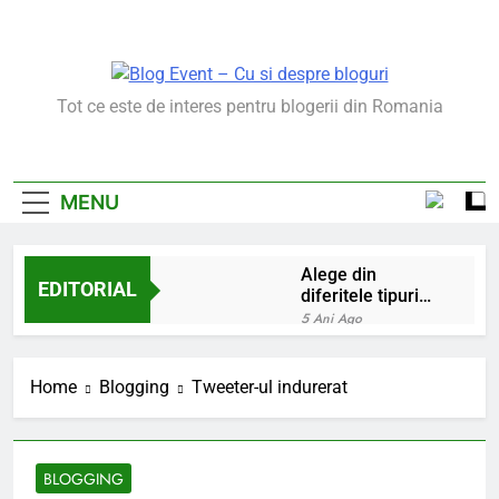
Skip
to
content
Blog Event – Cu Si
Tot ce este de interes pentru blogerii din Romania
Despre Bloguri
MENU
Alege din
EDITORIAL
diferitele tipuri
de bratara de
5 Ani Ago
argint
Chakrele: ce sunt si
la ce folosesc?
Home
Blogging
Tweeter-ul indurerat
5 Ani Ago
Lucruri esentiale
invatate de la copilul
meu
6 Ani Ago
BLOGGING