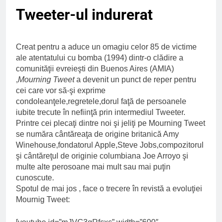
Ce spun mailurile de
Tweeter-ul indurerat
campanie ale lui
Donald Trump
6 Ani Ago
Earthing sau
Creat pentru a aduce un omagiu celor 85 de victime
beneficiile contactului
cu Pamantul
ale atentatului cu bomba (1994) dintr-o clădire a
6 Ani Ago
comunităţii evreieşti din Buenos Aires (AMIA)
Este posibil sa ne
,
Mourning Tweet
a devenit un punct de reper pentru
iertam?
cei care vor să-şi exprime
6 Ani Ago
condoleanţele,regretele,dorul faţă de persoanele
iubite trecute în nefiinţă prin intermediul Tweeter.
Printre cei plecaţi dintre noi şi jeliţi pe Mourning Tweet
se număra cântăreaţa de origine britanică Amy
Winehouse,fondatorul Apple,Steve Jobs,compozitorul
şi cântăreţul de originie columbiana Joe Arroyo şi
multe alte perosoane mai mult sau mai puţin
cunoscute.
Spotul de mai jos , face o trecere în revistă a evoluţiei
Mournig Tweet: