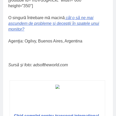
[youtube id=”mJVG3gRfcxc” width=”600″
height=”350″]
O singură întrebare mă macină
cât o să ne mai
ascundem de probleme şi decepţii în spatele unui
monitor?
Agenţia: Ogilvy, Buenos Aires, Argentina
Sursă şi foto: adsoftheworld.com
Ghid complet pentru transport internațional