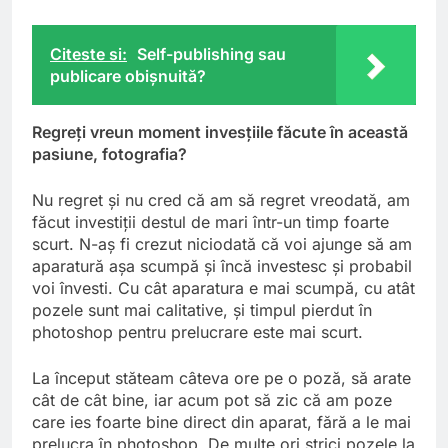
Citeste si:
Self-publishing sau
publicare obişnuită?
Regreţi vreun moment invesţiile făcute în această
pasiune, fotografia?
Nu regret şi nu cred că am să regret vreodată, am
făcut investiţii destul de mari într-un timp foarte
scurt. N-aş fi crezut niciodată că voi ajunge să am
aparatură aşa scumpă şi încă investesc şi probabil
voi învesti. Cu cât aparatura e mai scumpă, cu atât
pozele sunt mai calitative, şi timpul pierdut în
photoshop pentru prelucrare este mai scurt.
La început stăteam câteva ore pe o poză, să arate
cât de cât bine, iar acum pot să zic că am poze
care ies foarte bine direct din aparat, fără a le mai
prelucra în photoshop. De multe ori strici pozele la