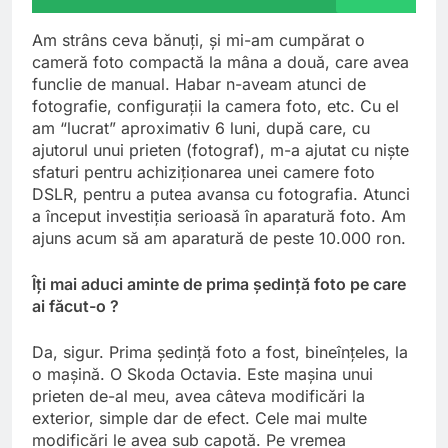
Am strâns ceva bănuţi, şi mi-am cumpărat o
cameră foto compactă la mâna a două, care avea
funclie de manual. Habar n-aveam atunci de
fotografie, configuraţii la camera foto, etc. Cu el
am “lucrat” aproximativ 6 luni, după care, cu
ajutorul unui prieten (
fotograf
), m-a ajutat cu nişte
sfaturi pentru achiziţionarea unei camere foto
DSLR, pentru a putea avansa cu fotografia. Atunci
a început investiţia serioasă în aparatură foto. Am
ajuns acum să am aparatură de peste 10.000 ron.
Îţi mai aduci aminte de prima şedinţă foto pe care
ai făcut-o ?
Da, sigur. Prima şedinţă foto a fost, bineînţeles, la
o maşină. O Skoda Octavia. Este maşina unui
prieten de-al meu, avea câteva modificări la
exterior, simple dar de efect. Cele mai multe
modificări le avea sub capotă. Pe vremea