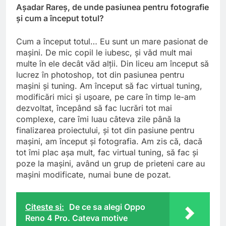
Aşadar Rareş, de unde pasiunea pentru fotografie
şi cum a început totul?
Cum a început totul… Eu sunt un mare pasionat de
maşini. De mic copil le iubesc, şi văd mult mai
multe în ele decât văd alţii. Din liceu am început să
lucrez în photoshop, tot din pasiunea pentru
maşini şi tuning. Am început să fac virtual tuning,
modificări mici şi uşoare, pe care în timp le-am
dezvoltat, începând să fac lucrări tot mai
complexe, care îmi luau câteva zile până la
finalizarea proiectului, şi tot din pasiune pentru
maşini, am început şi fotografia. Am zis că, dacă
tot îmi plac aşa mult, fac virtual tuning, să fac şi
poze la maşini, având un grup de prieteni care au
maşini modificate, numai bune de pozat.
Citeste si:
De ce sa alegi Oppo
Reno 4 Pro. Cateva motive