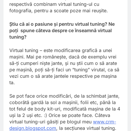
respectivă combinam virtual tuning-ul cu
fotografia, pentru a scoate poze mai reuşite.
Ştiu că ai o pasiune şi pentru virtual tuning? Ne
poţi spune câteva despre ce înseamnă virtual
tuning?
Virtual tuning – este modificarea grafică a unei
maşini. Mai pe româneşte, dacă de exemplu vrei
să-ţi cumperi nişte jante, şi nu ştii cum o să arate
pe maşină, poţi să-ţi faci un “tuning” virutal, ca să
vezi cum o să arate jantele respective pe maşina
ta.
Se pot face orice modificări, de la schimbat jante,
coborâtă gardă la sol a maşinii, folii etc, până la
tot felul de body kit-uri, modificată maşina de la 4
uşi la 2 uşi etc. :) Orice se poate face. Câteva
virtual tuning-uri găsiţi pe blogul meu
www.crm-
design.blogspot.com
, la secţiunea virtual tuning.