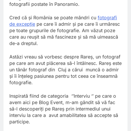
fotografii postate în Panoramio.
Cred că şi România se poate mândri cu
fotografi
de excepţie
pe care îi admir şi pe care îi urmăresc
pe toate grupurile de fotografie. Am văzut poze
care au reuşit să mă fascineze şi să mă uimească
de-a dreptul.
Astăzi vreau să vorbesc despre Rareş, un fotograf
pe care am avut plăcerea să-l întâlnesc. Rareş este
un tânăr fotograf din Cluj a cărui muncă o admir
şi îi înţeleg pasiunea pentru tot ceea ce înseamnă
fotografie.
Inspirată fiind de categoria ‘’
Interviu
‘’ pe care o
avem aici pe Blog Event, m-am gândit să vă fac
să-l descoperiţi pe Rareş prin intermediul unui
interviu la care a avut amabilitatea să accepte să
participe.