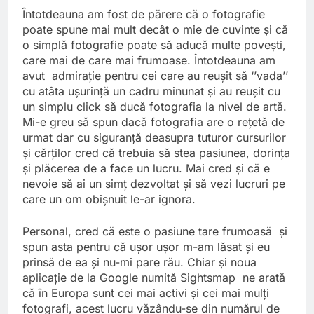
Întotdeauna am fost de părere că o fotografie
poate spune mai mult decât o mie de cuvinte şi că
o simplă fotografie poate să aducă multe poveşti,
care mai de care mai frumoase. Întotdeauna am
avut admiraţie pentru cei care au reuşit să ‘’vada’’
cu atâta uşurinţă un cadru minunat şi au reuşit cu
un simplu click să ducă fotografia la nivel de artă.
Mi-e greu să spun dacă fotografia are o reţetă de
urmat dar cu siguranţă deasupra tuturor cursurilor
şi cărţilor cred că trebuia să stea pasiunea, dorinţa
şi plăcerea de a face un lucru. Mai cred şi că e
nevoie să ai un simţ dezvoltat şi să vezi lucruri pe
care un om obişnuit le-ar ignora.
Personal, cred că este o pasiune tare frumoasă şi
spun asta pentru că uşor uşor
m-am lăsat şi eu
prinsă
de ea şi nu-mi pare rău. Chiar şi noua
aplicaţie de la Google numită
Sightsmap
ne arată
că în Europa sunt cei mai activi şi cei mai mulţi
fotografi, acest lucru văzându-se din numărul de