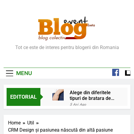
Skip
to
content
Blog Event – Cu Si
Tot ce este de interes pentru blogerii din Romania
Despre Bloguri
MENU
Alege din diferitele
EDITORIAL
tipuri de bratara de
argint
5 Ani Ago
Chakrele: ce sunt si
la ce folosesc?
Home
Util
5 Ani Ago
CRM Design şi pasiunea născută din altă pasiune