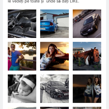
le vedeţi pe toate şi unde s
ă
daţi LIKE.