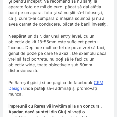
Şi pentru început, vă recomand să nu săriţi la
aparate foto de mii de euro, păcat să dai atâţia
bani pe un aparat foto şi să nu ştii să-l foloseşti,
ca şi cum ţi-ai cumpăra o maşină scumpă şi nu ai
avea carnet de conducere, păcat de banii investiţi.
Neapărat un dslr, dar unul entry level, cu un
obiectiv de kit 18-55mm este suficient pentru
început. Depinde mult ce fel de poze vrei să faci,
genul de poze pe care te axezi. De exemplu dacă
vrei să faci portrete, nu poţi să le faci cu un
obiectiv wide, toate obiectivele sub 50mm
distorsionează.
Pe Rareş îl găsiţi şi pe pagina de facebook
CRM
Design
unde puteţi să-i admiraţi şi promovaţi
munca.
Împreună cu Rareş vă invităm şi la un concurs .
Aşadar, dacă sunteţi din Cluj şi vreţi o