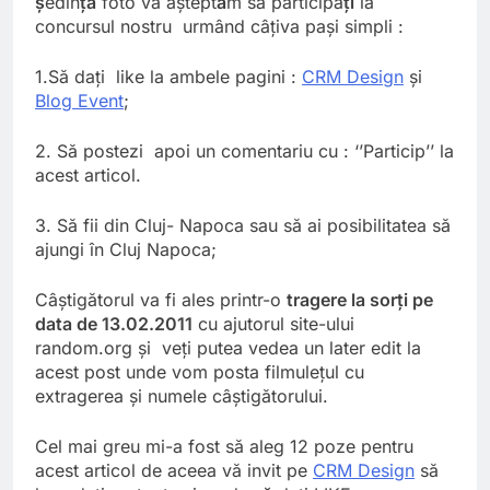
ş
edin
ţ
ă
foto vă aştept
ă
m să participa
ţi
la
concursul nostru urmând câţiva paşi simpli :
1.Să daţi like la ambele pagini :
CRM Design
şi
Blog Event
;
2. Să postezi apoi un comentariu cu : ‘’Particip’’ la
acest articol.
3. Să fii din Cluj- Napoca sau să ai posibilitatea să
ajungi în Cluj Napoca;
Câştigătorul va fi ales printr-o
tragere la sorţi pe
data de 13.02.2011
cu ajutorul site-ului
random.org şi veţi putea vedea un later edit la
acest post unde vom posta filmuleţul cu
extragerea şi numele câştigătorului.
Cel mai greu mi-a fost să aleg 12 poze pentru
acest articol de aceea vă invit pe
CRM Design
să