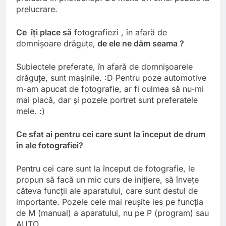
prelucrare.
Ce î
ţi place s
ă
fotografiezi , în afară de
domnişoare drăguţe,
de ele ne dăm seama
?
Subiectele preferate, în afară de domnişoarele
drăguţe, sunt maşinile. :D Pentru poze automotive
m-am apucat de fotografie, ar fi culmea să nu-mi
mai placă, dar şi pozele portret sunt preferatele
mele. :)
Ce sfat ai pentru cei care sunt la început de drum
în ale fotografiei?
Pentru cei care sunt la început de fotografie, le
propun să facă un mic curs de iniţiere, să înveţe
câteva funcţii ale aparatului, care sunt destul de
importante. Pozele cele mai reuşite ies pe funcţia
de M (manual) a aparatului, nu pe P (program) sau
AUTO.