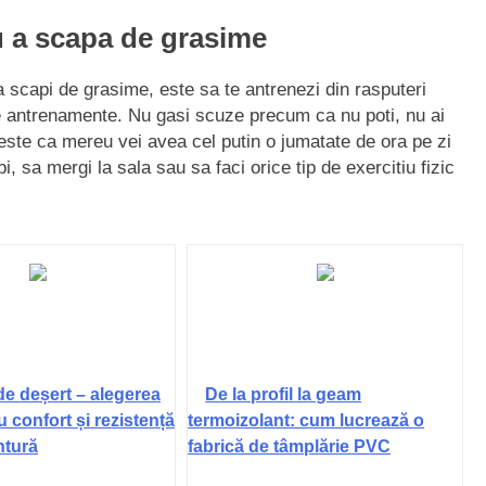
u a scapa de grasime
sa scapi de grasime, este sa te antrenezi din rasputeri
te antrenamente. Nu gasi scuze precum ca nu poti, nu ai
este ca mereu vei avea cel putin o jumatate de ora pe zi
mbi, sa mergi la sala sau sa faci orice tip de exercitiu fizic
de deșert – alegerea
De la profil la geam
u confort și rezistență
termoizolant: cum lucrează o
ntură
fabrică de tâmplărie PVC