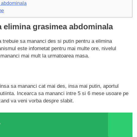
a abdominala
me
a elimina grasimea abdominala
a trebuie sa mananci des si putin pentru a elimina
ismul este infometat pentru mai multe ore, nivelul
a mananci mai mult la urmatoarea masa.
insa sa mananci cat mai des, insa mai putin, aportul
putiinta. Incearca sa mananci intre 5 si 6 mese usoare pe
cand va veni vorba despre slabit.
?