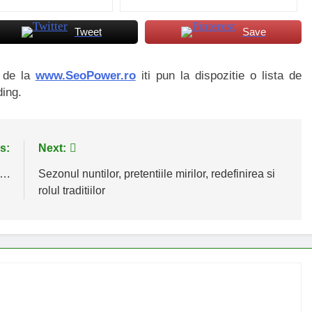
Tweet
Save
i de la
www.SeoPower.ro
iti pun la dispozitie o lista de
ding.
s:
Next:
….
Sezonul nuntilor, pretentiile mirilor, redefinirea si
rolul traditiilor