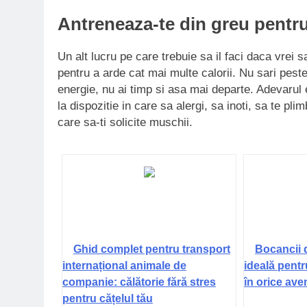
Antreneaza-te din greu pentr
Un alt lucru pe care trebuie sa il faci daca vrei 
pentru a arde cat mai multe calorii. Nu sari pes
energie, nu ai timp si asa mai departe. Adevarul 
la dispozitie in care sa alergi, sa inoti, sa te pli
care sa-ti solicite muschii.
Ghid complet pentru transport
Bocancii 
internațional animale de
ideală pentr
companie: călătorie fără stres
în orice ave
pentru cățelul tău