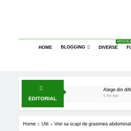
Skip
to
content
Blog E
ARTICOLE
BLOGGING
HOME
DIVERSE
F
Alege din dife
5 Ani Ago
EDITORIAL
Lucruri esent
6 Ani Ago
Earthing sau 
Home
Util
Vrei sa scapi de grasimea abdominala
6 Ani Ago