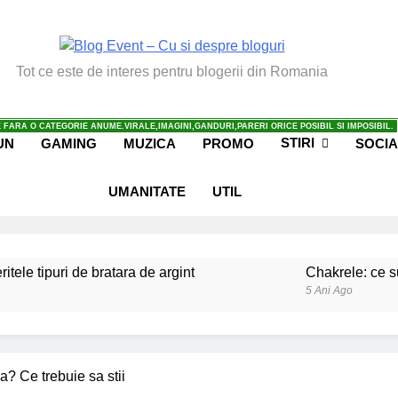
vent – Cu Si Despre Bl
Tot ce este de interes pentru blogerii din Romania
 FARA O CATEGORIE ANUME.VIRALE,IMAGINI,GANDURI,PARERI ORICE POSIBIL SI IMPOSIBIL.
STIRI
UN
GAMING
MUZICA
PROMO
SOCIA
UMANITATE
UTIL
ritele tipuri de bratara de argint
Chakrele: ce su
5 Ani Ago
iale invatate de la copilul meu
Ce spun mailuri
6 Ani Ago
beneficiile contactului cu Pamantul
Este posibi
? Ce trebuie sa stii
6 Ani Ago