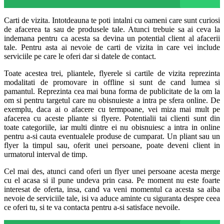
Carti de vizita. Intotdeauna te poti intalni cu oameni care sunt curiosi
de afacerea ta sau de produsele tale. Atunci trebuie sa ai ceva la
indemana pentru ca acesta sa devina un potential client al afacerii
tale. Pentru asta ai nevoie de carti de vizita in care vei include
serviciile pe care le oferi dar si datele de contact.
Toate acestea trei, pliantele, flyerele si cartile de vizita reprezinta
modalitati de promovare in offline si sunt de cand lumea si
pamantul. Reprezinta cea mai buna forma de publicitate de la om la
om si pentru targetul care nu obisnuieste a intra pe sfera online. De
exemplu, daca ai o afacere cu termpoane, vei miza mai mult pe
afacerea cu aceste pliante si flyere. Potentialii tai clienti sunt din
toate categoriile, iar multi dintre ei nu obisnuiesc a intra in online
pentru a-si cauta eventualele produse de cumparat. Un pliant sau un
flyer la timpul sau, oferit unei persoane, poate deveni client in
urmatorul interval de timp.
Cel mai des, atunci cand oferi un flyer unei persoane acesta merge
cu el acasa si il pune undeva prin casa. Pe moment nu este foarte
interesat de oferta, insa, cand va veni momentul ca acesta sa aiba
nevoie de serviciile tale, isi va aduce aminte cu siguranta despre ceea
ce oferi tu, si te va contacta pentru a-si satisface nevoile.