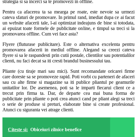
strategia si sa incerci sa te promovezi in offline.
Pentru ca afacerea ta sa mearga pe roate, este nevoie sa urmezi
cateva sfaturi de promovare. In primul rand, imediat dupa ce ai facut
un website afacerii tale, l-ai optimizat indeajuns de bine si totodata,
ai epuizat toate formele de publicitate online, e timpul sa treci si la
promovarea offline. Cum vei face asta?
Flyere (fluturase publicitare). Este o alternativa excelenta pentru
promovarea afacerii in mediul offline. Alegand sa creezi cateva
flyere si sa le raspandesti prin cutii postale, clientilor sau potentialilor
clienti, nu faci decat sa iti cresti brandul businessului tau.
Pliante (cu tiraje mari sau mici). Sunt recomandate oricarei firme
care doreste sa se promoveze rapid. Poti vorbi cu parteneri de afaceri
sau cu alte firme si magazine sa iti publice pliantul pe geamurile
unitatilor lor. De asemenea, poti sa le imparti fiecarui client ce a
trecut prin firma ta. Dar, de departe cea mai buna forma de
publicitate prin pliante o poti crea atunci cand pe pliant alegi sa treci
o serie de produse si preturi, elaborate bine si create profesional.
Atunci cu siguranta vei atrage clienti.
Citeste si:
Obiceiuri zilnice benefice