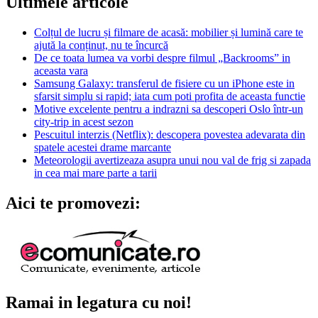
Ultimele articole
Colțul de lucru și filmare de acasă: mobilier și lumină care te
ajută la conținut, nu te încurcă
De ce toata lumea va vorbi despre filmul „Backrooms” in
aceasta vara
Samsung Galaxy: transferul de fisiere cu un iPhone este in
sfarsit simplu si rapid; iata cum poti profita de aceasta functie
Motive excelente pentru a indrazni sa descoperi Oslo într-un
city-trip in acest sezon
Pescuitul interzis (Netflix): descopera povestea adevarata din
spatele acestei drame marcante
Meteorologii avertizeaza asupra unui nou val de frig si zapada
in cea mai mare parte a tarii
Aici te promovezi:
Ramai in legatura cu noi!