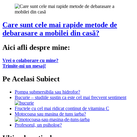
Care sunt cele mai rapide metode de
debarasare a mobilei din casă?
Aici afli despre mine:
Vrei o colaborare cu mine?
Trimite-mi un mesaj!
Pe Acelasi Subiect
Pompa submersibila sau hidrofor?
Bucurie – studiile sustin ca este cel mai frecvent sentiment
Fructele cu cel mai ridicat continut de vitamina C
Motocoasa sau masina de tuns iarba?
Profesorul, un psiholog?