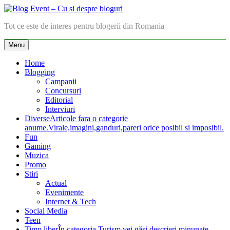
Skip
to
Blog Event – Cu si despre bloguri
Tot ce este de interes pentru blogerii din Romania
content
Menu
Home
Blogging
Campanii
Concursuri
Editorial
Interviuri
Diverse
Articole fara o categorie
anume.Virale,imagini,ganduri,pareri orice posibil si imposibil.
Fun
Gaming
Muzica
Promo
Stiri
Actual
Evenimente
Internet & Tech
Social Media
Teen
Timp liber
În categoria Turism vei găsi descrieri minunate