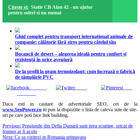
Citeste si:
Statie CB Alan 42 - un ajutor
pentru soferi si nu numai
Ghid complet pentru transport internațional animale de
companie: călătorie fără stres pentru cățelul tău
Bocancii de deșert – alegerea ideală pentru confort și
rezistență în orice aventură
De la profil la geam termoizolant: cum lucrează o fabrică
de tâmplărie PVC
Share on
Tweet
Save
Facebook
Daca esti in cautare de advertoriale SEO, cei de la
www.SeoPower.ro
iti pun la dispozitie o lista de cateva sute de site-
uri pe care poti face link building.
Navigare
Previous:
Pensiunile din Delta Dunarii sunt prea scumpe, oricat de
frumos ar fi acolo
în
Next:
Ce sa vizitezi in Romania primavara