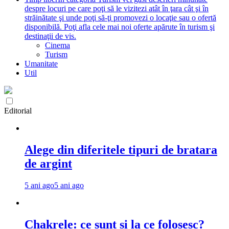
despre locuri pe care poţi să le vizitezi atât în ţara cât şi în
străinătate şi unde poţi să-ţi promovezi o locaţie sau o ofertă
disponibilă. Poţi afla cele mai noi oferte apărute în turism şi
destinaţii de vis.
Cinema
Turism
Umanitate
Util
Editorial
Alege din diferitele tipuri de bratara
de argint
5 ani ago
5 ani ago
Chakrele: ce sunt si la ce folosesc?