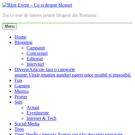
Skip
to
Blog Event – Cu si despre bloguri
Tot ce este de interes pentru blogerii din Romania
content
Menu
Home
Blogging
Campanii
Concursuri
Editorial
Interviuri
Diverse
Articole fara o categorie
anume.Virale,imagini,ganduri,pareri orice posibil si imposibil.
Fun
Gaming
Muzica
Promo
Stiri
Actual
Evenimente
Internet & Tech
Social Media
Teen
Timp liber
În categoria Turism vei găsi descrieri minunate