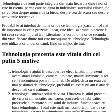
Tehnologia a devenit parte integrala din viata fiecaruia dintre noi si
este in esenta partea care ne ajuta in indelinirea sarcinilor zilnice, fie
ca vorbim despre munca de la birou, despre cea de acasa sau despre
activitatile recreative.
Probabil te-ai intrebat de multe ori de ce tehnologia joaca un rol atat
de important in viata prezenta, incat, este ideal sa arunci o privire la
tot ceea ce este in jurul tau. Literalmente vorbind, la orice secunda
din viata fiecare dintre noi este inconjurat de tehnologie. Tehnologia
este utilizata oriunde, oricand, fiind un mijloc de trai.
Tehnologia prezenta este vitala din cel
putin 5 motive
tehnologia a ajutat la descoperirea electricitatii. In prezent
avem strazi luminate, camere luminate, masini luminate, si tot
ce ne inconjoara poate fi luminat. De altfel, daca nu erau cei
mai pasionati de tehnologie, probabil ca astazi nu am fi atat de
dezvoltati ca si natiune;
tehnologia usureaza stilul de viata. Uitati-va la stilul prezent
de viata si alimentatie: mancarea, procesele de fabricatie,
procesele alimentare si tot soiul de industrii functioneaza cu
baza tehnologica. Totul este mult mai confortabil, dar de ce
tehnologia ia parte la schimbarea aspectului?Pentru ca avem