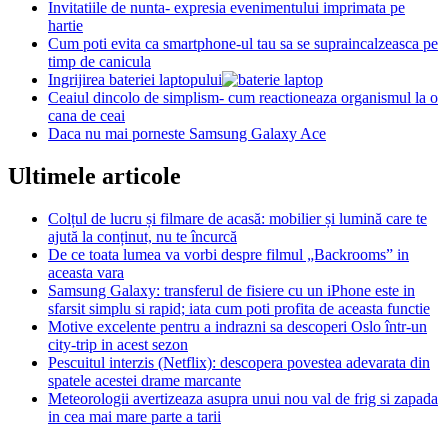
Invitatiile de nunta- expresia evenimentului imprimata pe
hartie
Cum poti evita ca smartphone-ul tau sa se supraincalzeasca pe
timp de canicula
Ingrijirea bateriei laptopului
Ceaiul dincolo de simplism- cum reactioneaza organismul la o
cana de ceai
Daca nu mai porneste Samsung Galaxy Ace
Ultimele articole
Colțul de lucru și filmare de acasă: mobilier și lumină care te
ajută la conținut, nu te încurcă
De ce toata lumea va vorbi despre filmul „Backrooms” in
aceasta vara
Samsung Galaxy: transferul de fisiere cu un iPhone este in
sfarsit simplu si rapid; iata cum poti profita de aceasta functie
Motive excelente pentru a indrazni sa descoperi Oslo într-un
city-trip in acest sezon
Pescuitul interzis (Netflix): descopera povestea adevarata din
spatele acestei drame marcante
Meteorologii avertizeaza asupra unui nou val de frig si zapada
in cea mai mare parte a tarii