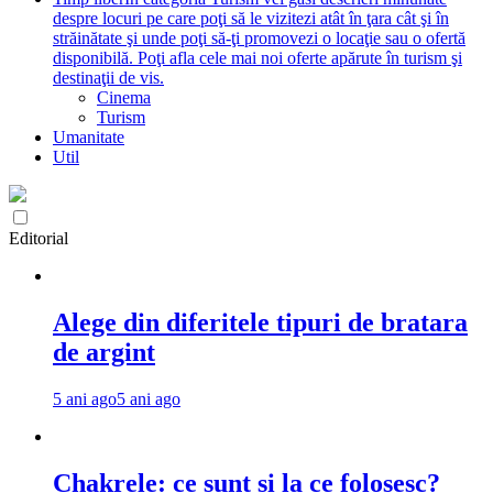
despre locuri pe care poţi să le vizitezi atât în ţara cât şi în
străinătate şi unde poţi să-ţi promovezi o locaţie sau o ofertă
disponibilă. Poţi afla cele mai noi oferte apărute în turism şi
destinaţii de vis.
Cinema
Turism
Umanitate
Util
Editorial
Alege din diferitele tipuri de bratara
de argint
5 ani ago
5 ani ago
Chakrele: ce sunt si la ce folosesc?