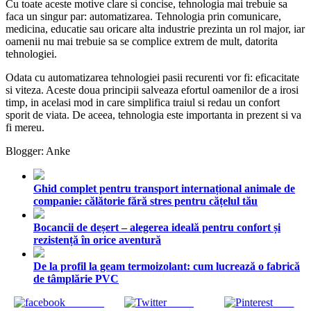
Cu toate aceste motive clare si concise, tehnologia mai trebuie sa
faca un singur par: automatizarea. Tehnologia prin comunicare,
medicina, educatie sau oricare alta industrie prezinta un rol major, iar
oamenii nu mai trebuie sa se complice extrem de mult, datorita
tehnologiei.
Odata cu automatizarea tehnologiei pasii recurenti vor fi: eficacitate
si viteza. Aceste doua principii salveaza efortul oamenilor de a irosi
timp, in acelasi mod in care simplifica traiul si redau un confort
sporit de viata. De aceea, tehnologia este importanta in prezent si va
fi mereu.
Blogger: Anke
Ghid complet pentru transport internațional animale de
companie: călătorie fără stres pentru cățelul tău
Bocancii de deșert – alegerea ideală pentru confort și
rezistență în orice aventură
De la profil la geam termoizolant: cum lucrează o fabrică
de tâmplărie PVC
Share on
Tweet
Save