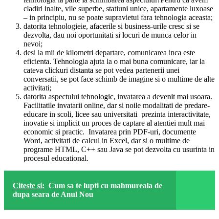
cladiri inalte, vile superbe, statiuni unice, apartamente luxoase
– in principiu, nu se poate supravietui fara tehnologia aceasta;
datorita tehnologieie, afacerile si business-urile cresc si se
dezvolta, dau noi oportunitati si locuri de munca celor in
nevoi;
desi la mii de kilometri departare, comunicarea inca este
eficienta. Tehnologia ajuta la o mai buna comunicare, iar la
cateva clickuri distanta se pot vedea partenerii unei
conversatii, se pot face schimb de imagine si o multime de alte
activitati;
datorita aspectului tehnologic, invatarea a devenit mai usoara.
Facilitatile invatarii online, dar si noile modalitati de predare-
educare in scoli, licee sau universitati prezinta interactivitate,
inovatie si implicit un proces de captare al atentiei mult mai
economic si practic. Invatarea prin PDF-uri, documente
Word, activitati de calcul in Excel, dar si o multime de
programe HTML, C++ sau Java se pot dezvolta cu usurinta in
procesul educational.
Citeste si:
Cum sa te lupti cu mahmureala de
dupa seara de Anul Nou