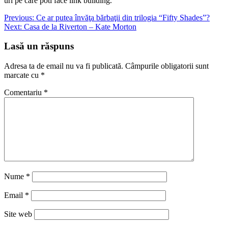
uri pe care poti face link building.
Navigare
Previous:
Ce ar putea învăţa bărbaţii din trilogia “Fifty Shades”?
Next:
Casa de la Riverton – Kate Morton
în
articole
Lasă un răspuns
Adresa ta de email nu va fi publicată.
Câmpurile obligatorii sunt
marcate cu
*
Comentariu
*
Nume
*
Email
*
Site web