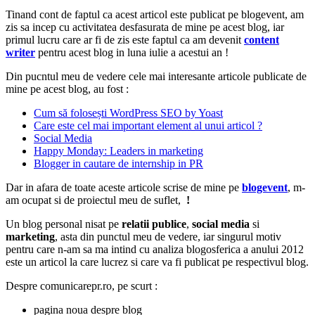
Tinand cont de faptul ca acest articol este publicat pe blogevent, am
zis sa incep cu activitatea desfasurata de mine pe acest blog, iar
primul lucru care ar fi de zis este faptul ca am devenit
content
writer
pentru acest blog in luna iulie a acestui an !
Din pucntul meu de vedere cele mai interesante articole publicate de
mine pe acest blog, au fost :
Cum să folosești WordPress SEO by Yoast
Care este cel mai important element al unui articol ?
Social Media
Happy Monday: Leaders in marketing
Blogger in cautare de internship in PR
Dar in afara de toate aceste articole scrise de mine pe
blogevent
, m-
am ocupat si de proiectul meu de suflet,
!
Un blog personal nisat pe
relatii publice
,
social media
si
marketing
, asta din punctul meu de vedere, iar singurul motiv
pentru care n-am sa ma intind cu analiza blogosferica a anului 2012
este un articol la care lucrez si care va fi publicat pe respectivul blog.
Despre comunicarepr.ro, pe scurt :
pagina noua despre blog