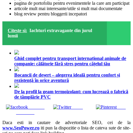
pagina de
portofoliu pentru evenimentele
la care am participat
articole mult mai interesante/utile si mult mai documentate
blog review pentru bloggerii incepatori
Citeste si:
Iachturi extravagante din jurul
lumii
Ghid complet pentru transport internațional animale de
companie: călătorie fără stres pentru cățelul tău
Bocancii de deșert – alegerea ideală pentru confort și
rezistență în orice aventură
De la profil la geam termoizolant: cum lucrează o fabrică
de tâmplărie PVC
Share on
Tweet
Save
Facebook
Daca esti in cautare de advertoriale SEO, cei de la
www.SeoPower.ro
iti pun la dispozitie o lista de cateva sute de site-