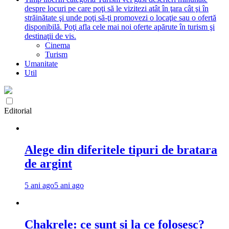
despre locuri pe care poţi să le vizitezi atât în ţara cât şi în
străinătate şi unde poţi să-ţi promovezi o locaţie sau o ofertă
disponibilă. Poţi afla cele mai noi oferte apărute în turism şi
destinaţii de vis.
Cinema
Turism
Umanitate
Util
Editorial
Alege din diferitele tipuri de bratara
de argint
5 ani ago
5 ani ago
Chakrele: ce sunt si la ce folosesc?