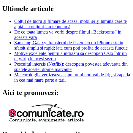
Ultimele articole
Colțul de lucru și filmare de acasă: mobilier și lumină care te
ajută la conținut, nu te încurcă
De ce toata lumea va vorbi despre filmul „Backrooms” in
aceasta vara
Samsung Galaxy: transferul de fisiere cu un iPhone este in
sfarsit simplu si rapid; iata cum poti profita de aceasta functie
Motive excelente pentru a indrazni sa descoperi Oslo într-un
city-trip in acest sezon
Pescuitul interzis (Netflix): descopera povestea adevarata din
spatele acestei drame marcante
Meteorologii avertizeaza asupra unui nou val de frig si zapada
in cea mai mare parte a tarii
Aici te promovezi: