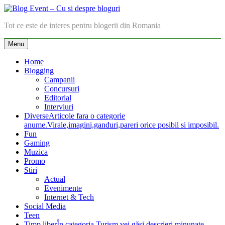
Skip
to
Blog Event – Cu si despre bloguri
Tot ce este de interes pentru blogerii din Romania
content
Menu
Home
Blogging
Campanii
Concursuri
Editorial
Interviuri
Diverse
Articole fara o categorie
anume.Virale,imagini,ganduri,pareri orice posibil si imposibil.
Fun
Gaming
Muzica
Promo
Stiri
Actual
Evenimente
Internet & Tech
Social Media
Teen
Timp liber
În categoria Turism vei găsi descrieri minunate