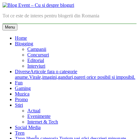
Skip
to
Blog Event – Cu si despre bloguri
Tot ce este de interes pentru blogerii din Romania
content
Menu
Home
Blogging
Campanii
Concursuri
Editorial
Interviuri
Diverse
Articole fara o categorie
anume.Virale,imagini,ganduri,pareri orice posibil si imposibil.
Fun
Gaming
Muzica
Promo
Stiri
Actual
Evenimente
Internet & Tech
Social Media
Teen
Timp liber
În categoria Turism vei găsi descrieri minunate