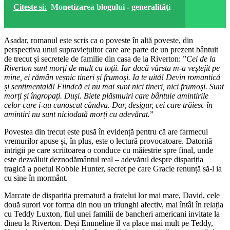
Citeste si:
Monetizarea blogului - generalităţi
Așadar, romanul este scris ca o poveste în altă poveste, din
perspectiva unui supraviețuitor care are parte de un prezent bântuit
de trecut și secretele de familie din casa de la Riverton: ”
Cei de la
Riverton sunt morți de mult cu toții. Iar dacă vârsta m-a veștejit pe
mine, ei rămân veșnic tineri și frumoși. Ia te uită! Devin romantică
și sentimentală! Fiindcă ei nu mai sunt nici tineri, nici frumoși. Sunt
morți și îngropați. Duși. Biete plăsmuiri care bântuie amintirile
celor care i-au cunoscut cândva. Dar, desigur, cei care trăiesc în
amintiri nu sunt niciodată morți cu adevărat.
”
Povestea din trecut este pusă în evidență pentru că are farmecul
vremurilor apuse și, în plus, este o lectură provocatoare. Datorită
intrigii pe care scriitoarea o conduce cu măiestrie spre final, unde
este dezvăluit deznodământul real – adevărul despre dispariția
tragică a poetul Robbie Hunter, secret pe care Gracie renunță să-l ia
cu sine în mormânt.
Marcate de dispariția prematură a fratelui lor mai mare, David, cele
două surori vor forma din nou un triunghi afectiv, mai întâi în relația
cu Teddy Luxton, fiul unei familii de bancheri americani invitate la
dineu la Riverton. Deși Emmeline îl va place mai mult pe Teddy,