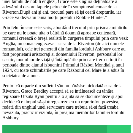
unei familii de nobili englezi, Grace este singura deţinătoare a
adevărului despre faptele petrecute în somptuosul conac de la
Riverton.După ani şi ani, trecutul pare să îşi ceară drepturile, iar
Grace va dezvălui taina morţii poetului Robbie Hunter.”
Prin felul în care este scris, abordând trecutul prin prisma amintirilor
pe care nu le poate uita o bătrână doamnă aproape centenară,
romanul creează o breșă realistă în curgerea timpului prin care vezi:
Anglia, un conac englezesc – casa de la Riverton (de aici numele
romanului), cele trei generații din familia lordului Ashbury care au
fost proprietarii aristocrați ai domeniului Riverton, personalul lor
casnic, modul lor de viață și întâmplările prin care trec cu toții în
perioada dintre ajunul izbucnirii Primului Război Mondial și anul
1924, cu toate schimbările pe care Războiul cel Mare le-a adus în
societatea de atunci.
Pentru că o parte din sufletul său nu părăsise niciodată casa de la
Riverton, Grace Bradley acceptă să se întâlnească cu tânăra
regizoare Ursula Ryan pentru a o ajuta să se documenteze și apoi
decide că e timpul să-și înregistreze cu un reportofon povestea,
redată din unghiul unei servitoare care trebuia să-și facă treaba
nevăzută, practic invizibilă, în preajma membrilor familiei lordului
Ashbury.