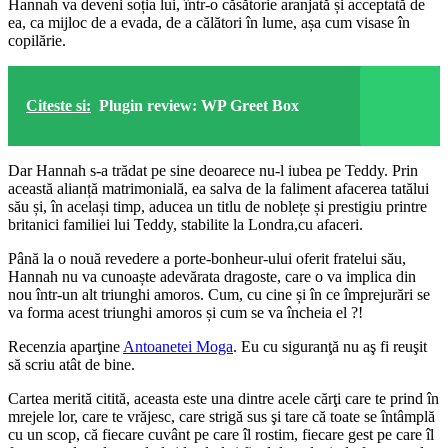
Hannah va deveni soția lui, într-o căsătorie aranjată și acceptată de
ea, ca mijloc de a evada, de a călători în lume, așa cum visase în
copilărie.
Citeste si:
Plugin review: WP Greet Box
Dar Hannah s-a trădat pe sine deoarece nu-l iubea pe Teddy. Prin
această alianță matrimonială, ea salva de la faliment afacerea tatălui
său și, în același timp, aducea un titlu de noblețe și prestigiu printre
britanici familiei lui Teddy, stabilite la Londra,cu afaceri.
Până la o nouă revedere a porte-bonheur-ului oferit fratelui său,
Hannah nu va cunoaște adevărata dragoste, care o va implica din
nou într-un alt triunghi amoros. Cum, cu cine și în ce împrejurări se
va forma acest triunghi amoros și cum se va încheia el ?!
Recenzia aparţine
Antoanetei Moga
. Eu cu siguranţă nu aş fi reuşit
să scriu atât de bine.
Cartea merită citită, aceasta este una dintre acele cărţi care te prind în
mrejele lor, care te vrăjesc, care strigă sus şi tare că toate se întâmplă
cu un scop, că fiecare cuvânt pe care îl rostim, fiecare gest pe care îl