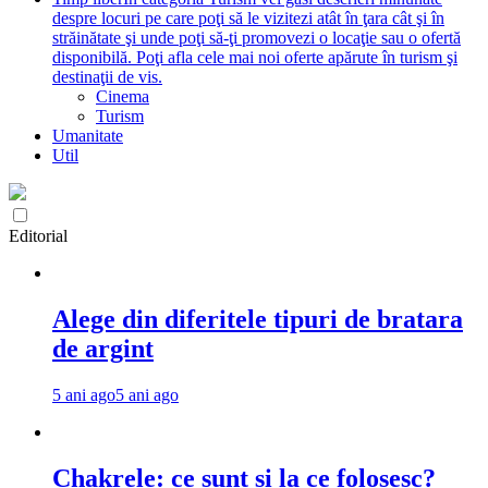
despre locuri pe care poţi să le vizitezi atât în ţara cât şi în
străinătate şi unde poţi să-ţi promovezi o locaţie sau o ofertă
disponibilă. Poţi afla cele mai noi oferte apărute în turism şi
destinaţii de vis.
Cinema
Turism
Umanitate
Util
Editorial
Alege din diferitele tipuri de bratara
de argint
5 ani ago
5 ani ago
Chakrele: ce sunt si la ce folosesc?