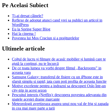
Pe Acelasi Subiect
Ți-ai dresat câinele?
Reflexe de adoptat atunci cand vrei sa publici un articol in
WordPress
Eu la Spring Super Blog
Hai la cinema !
Povestea lui Mos Craciun si a prajiturelelor
Ultimele articole
Colțul de lucru și filmare de acasă: mobilier și lumină care te
ajută la conținut, nu te încurcă
De ce toata lumea va vorbi despre filmul „Backrooms” in
aceasta vara
Samsung Galaxy: transferul de fisiere cu un iPhone este in
sfarsit simplu si rapid; iata cum poti profita de aceasta functie
Motive excelente pentru a indrazni sa descoperi Oslo într-un
city-trip in acest sezon
Pescuitul interzis (Netflix): descopera povestea adevarata din
spatele acestei drame marcante
Meteorologii avertizeaza asupra unui nou val de frig si zapada
in cea mai mare parte a tarii