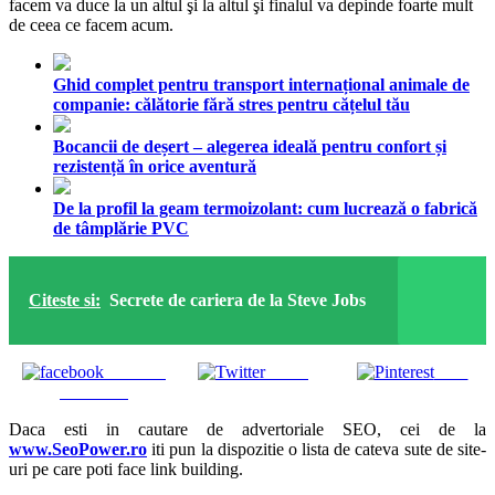
facem va duce la un altul şi la altul şi finalul va depinde foarte mult
de ceea ce facem acum.
Ghid complet pentru transport internațional animale de
companie: călătorie fără stres pentru cățelul tău
Bocancii de deșert – alegerea ideală pentru confort și
rezistență în orice aventură
De la profil la geam termoizolant: cum lucrează o fabrică
de tâmplărie PVC
Citeste si:
Secrete de cariera de la Steve Jobs
Share on
Tweet
Save
Facebook
Daca esti in cautare de advertoriale SEO, cei de la
www.SeoPower.ro
iti pun la dispozitie o lista de cateva sute de site-
uri pe care poti face link building.