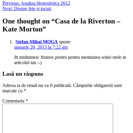
Navigare
Previous:
Analiza blogosferica 2012
Next:
Despre fete și tocuri
în
articole
One thought on “
Casa de la Riverton –
Kate Morton
”
Stefan-Mihai MOGA
spune:
ianuarie 20, 2013 la 7:22 am
Iti multumesc frumos pentru pentru mentiunea sotiei mele in
articolul tau :-)
Lasă un răspuns
Adresa ta de email nu va fi publicată.
Câmpurile obligatorii sunt
marcate cu
*
Comentariu
*