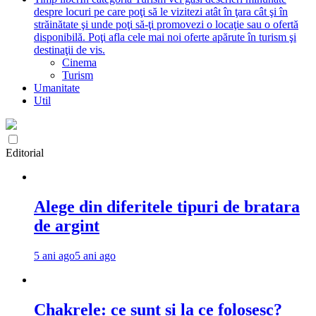
despre locuri pe care poţi să le vizitezi atât în ţara cât şi în
străinătate şi unde poţi să-ţi promovezi o locaţie sau o ofertă
disponibilă. Poţi afla cele mai noi oferte apărute în turism şi
destinaţii de vis.
Cinema
Turism
Umanitate
Util
Editorial
Alege din diferitele tipuri de bratara
de argint
5 ani ago
5 ani ago
Chakrele: ce sunt si la ce folosesc?