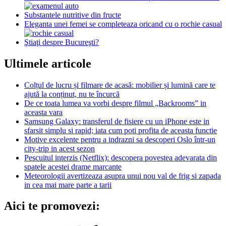
Substantele nutritive din fructe
Eleganta unei femei se completeaza oricand cu o rochie casual
Ştiaţi despre Bucureşti?
Ultimele articole
Colțul de lucru și filmare de acasă: mobilier și lumină care te
ajută la conținut, nu te încurcă
De ce toata lumea va vorbi despre filmul „Backrooms” in
aceasta vara
Samsung Galaxy: transferul de fisiere cu un iPhone este in
sfarsit simplu si rapid; iata cum poti profita de aceasta functie
Motive excelente pentru a indrazni sa descoperi Oslo într-un
city-trip in acest sezon
Pescuitul interzis (Netflix): descopera povestea adevarata din
spatele acestei drame marcante
Meteorologii avertizeaza asupra unui nou val de frig si zapada
in cea mai mare parte a tarii
Aici te promovezi: