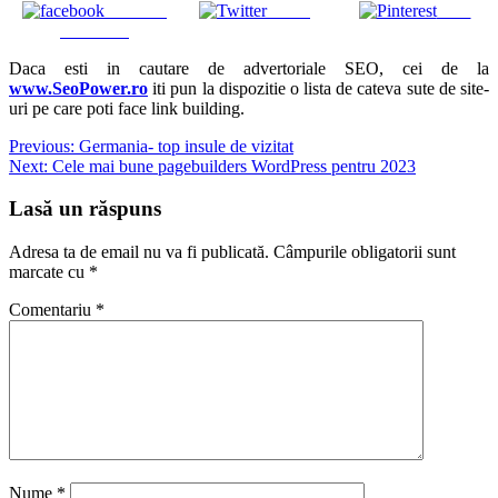
Share on
Tweet
Save
Facebook
Daca esti in cautare de advertoriale SEO, cei de la
www.SeoPower.ro
iti pun la dispozitie o lista de cateva sute de site-
uri pe care poti face link building.
Navigare
Previous:
Germania- top insule de vizitat
Next:
Cele mai bune pagebuilders WordPress pentru 2023
în
articole
Lasă un răspuns
Adresa ta de email nu va fi publicată.
Câmpurile obligatorii sunt
marcate cu
*
Comentariu
*
Nume
*