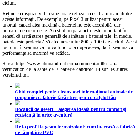
cicluri.
Reține că dispozitivul în sine poate refuza accesul la oricare dintre
aceste informații. De exemplu, pe Pixel 3 utilizat pentru acest
tutorial, capacitatea maximă a bateriei nu este accesibilă, dar
numărul de cicluri este. Acest ultim parametru este important în
sensul că arată starea generală de sănătate a bateriei tale. În medie,
bateria este proiectată să efectueze între 800 și 1000 de cicluri. Acest
lucru nu înseamnă că nu va funcționa după aceea, dar înseamnă că
performanța sa maximă va scădea.
Sursa: https://www.phonandroid.com/comment-utiliser-la-
verification-de-la-sante-de-la-batterie-dandroid-14-sur-les-autres-
versions.html
Ghid complet pentru transport internațional animale de
companie: călătorie fără stres pentru cățelul tău
Bocancii de deșert – alegerea ideală pentru confort și
rezistență în orice aventură
De la profil la geam termoizolant: cum lucrează o fabrică
de tâmplărie PVC