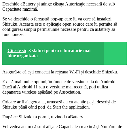
Deschide aBattery și atinge căsuța Autorizație necesară de sub
Capacitate maximă.
Se va deschide o fereastră pop-up care îți va cere să instalezi
Shizuku. Aceasta este o aplicație open source care îți permite să
configurezi simplu permisiunile necesare pentru ca aBattery să
funcționeze.
Citeste si:
3 sfaturi pentru o bucatarie mai
bine organizata
Asigură-te că ești conectat la rețeaua Wi-Fi și deschide Shizuku.
Există mai multe opțiuni, în funcție de versiunea ta de Android.
Dacă ai Android 11 sau o versiune mai recentă, poți utiliza
depanarea wireless apăsând pe Association.
Oricare ar fi alegerea ta, urmează cu cu atenție pașii descriși de
Shizuku până când poti da Start the application.
După ce Shizuku a pornit, revino la aBattery.
Vei vedea acum că sunt afișate Capacitatea maximă și Numărul de