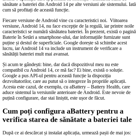
sănătate a bateriei din Android 14 pe alte versiuni ale sistemului. Iată
cum să profitați de această funcție.
Fiecare versiune de Android vine cu caracteristici noi. Viitoarea
versiune, Android 14, nu face excepție de la regulă, iar printre noile
caracteristici se numără sănătatea bateriei. În prezent, există o pagină
Baterie în Setări a smartphone-ului, dar informațiile furnizate sunt
puține și destul de superficiale. Google dorește să schimbe acest
lucru, iar Android 14 va include un instrument de verificare a
sănătății bateriei mult mai avansat.
Și acum te gândești: bine, dar dacă dispozitivul meu nu este
compatibil cu Android 14, ce mă fac? Ei bine, există o soluție.
Google a pus API-ul pentru această funcție la dispoziția
dezvoltatorilor, care au putut să o integreze în propriile aplicații.
Acesta este cazul, de exemplu, cu aBattery – Battery Health, care
aduce sistemul la versiunile anterioare de Android. Este nevoie de
puțină configurare, dar stai liniștit, este ușor de făcut.
Cum poți configura aBattery pentru a
verifica starea de sănătate a bateriei tale
După ce ai descărcat și instalat aplicația, urmează pașii de mai jos: