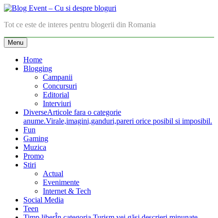
Skip
to
Blog Event – Cu si despre bloguri
Tot ce este de interes pentru blogerii din Romania
content
Menu
Home
Blogging
Campanii
Concursuri
Editorial
Interviuri
Diverse
Articole fara o categorie
anume.Virale,imagini,ganduri,pareri orice posibil si imposibil.
Fun
Gaming
Muzica
Promo
Stiri
Actual
Evenimente
Internet & Tech
Social Media
Teen
Timp liber
În categoria Turism vei găsi descrieri minunate