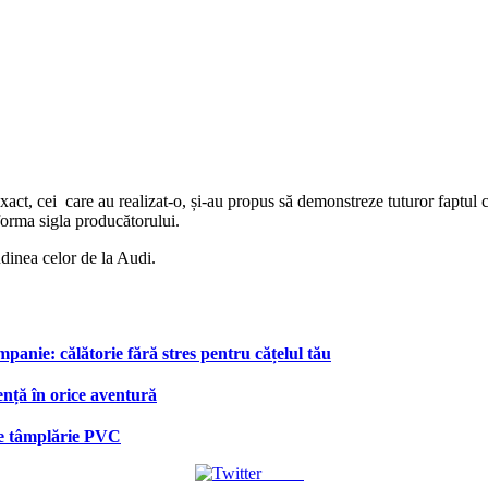
xact, cei care au realizat-o, și-au propus să demonstreze tuturor faptul 
 forma sigla producătorului.
tudinea celor de la Audi.
anie: călătorie fără stres pentru cățelul tău
ență în orice aventură
 de tâmplărie PVC
Tweet