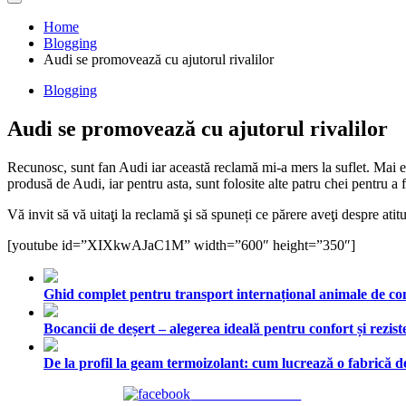
Home
Blogging
Audi se promovează cu ajutorul rivalilor
Blogging
Audi se promovează cu ajutorul rivalilor
Recunosc, sunt fan Audi iar această reclamă mi-a mers la suflet. Mai e
produsă de Audi, iar pentru asta, sunt folosite alte patru chei pentru a
Vă invit să vă uitaţi la reclamă şi să spuneți ce părere aveţi despre ati
[youtube id=”XIXkwAJaC1M” width=”600″ height=”350″]
Ghid complet pentru transport internațional animale de comp
Bocancii de deșert – alegerea ideală pentru confort și rezist
De la profil la geam termoizolant: cum lucrează o fabrică
Share on Facebook