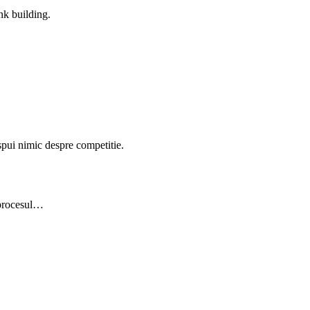
ink building.
 spui nimic despre competitie.
a procesul…