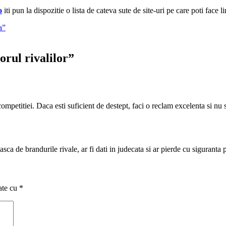
o
iti pun la dispozitie o lista de cateva sute de site-uri pe care poti face l
a”
rul rivalilor
”
ompetitiei. Daca esti suficient de destept, faci o reclam excelenta si nu
asca de brandurile rivale, ar fi dati in judecata si ar pierde cu sigurant
ate cu
*