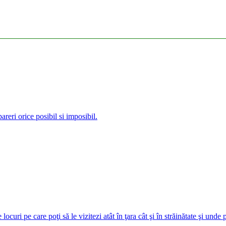
reri orice posibil si imposibil.
curi pe care poţi să le vizitezi atât în ţara cât şi în străinătate şi unde 