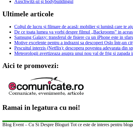
Auschwitz-ul şi bodybuildingul
Ultimele articole
Colțul de lucru și filmare de acasă: mobilier și lumină care te aju
De ce toata lumea va vorbi despre filmul „Backrooms” in aceas
Samsung Galaxy: transferul de fisiere cu un iPhone este in sfarsi
Motive excelente pentru a indrazni sa descoperi Oslo într-un city
Pescuitul interzis (Netflix): descopera povestea adevarata din s
Meteorologii avertizeaza asupra unui nou val de frig si zapada i
Aici te promovezi:
Ramai in legatura cu noi!
Blog Event – Cu Si Despre Bloguri Tot ce este de interes pentru blo