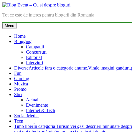
Skip
to
Blog Event – Cu si despre bloguri
Tot ce este de interes pentru blogerii din Romania
content
Menu
Home
Blogging
Campanii
Concursuri
Editorial
Interviuri
Diverse
Articole fara o categorie anume.Virale,imagini,ganduri,pa
Fun
Gaming
Muzica
Promo
Stiri
Actual
Evenimente
Internet & Tech
Social Media
Teen
Timp liber
În categoria Turism vei găsi descrieri minunate despre lo
mai noi oferte apărute în turism şi destinaţii de vis.