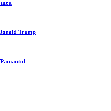
l meu
i Donald Trump
u Pamantul