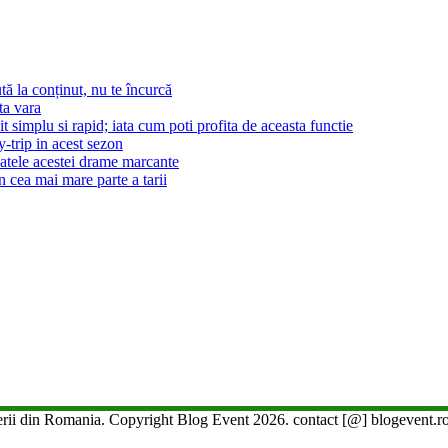
tă la conținut, nu te încurcă
ta vara
t simplu si rapid; iata cum poti profita de aceasta functie
-trip in acest sezon
patele acestei drame marcante
n cea mai mare parte a tarii
gerii din Romania. Copyright Blog Event 2026. contact [@] blogevent.r