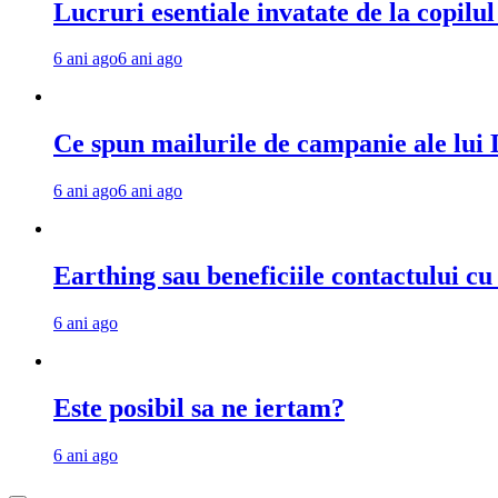
Lucruri esentiale invatate de la copilu
6 ani ago
6 ani ago
Ce spun mailurile de campanie ale lu
6 ani ago
6 ani ago
Earthing sau beneficiile contactului c
6 ani ago
Este posibil sa ne iertam?
6 ani ago