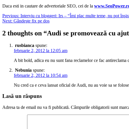
Daca esti in cautare de advertoriale SEO, cei de la
www.SeoPower.r
Navigare
Previous:
Interviu cu bloggeri: Irs – “Îmi plac multe teme, nu pot înşir
Next:
Gândeşte fix pe dos
în
articole
2 thoughts on “
Audi se promovează cu ajuto
rusbianca
spune:
februarie 2, 2012 la 12:05 am
A bit bold, adica eu nu sunt fana reclamelor ce fac antireclama c
Nebunia
spune:
februarie 2, 2012 la 10:54 am
Nu cred ca e ceva lansat oficial de Audi, nu au voie sa se folose
Lasă un răspuns
Adresa ta de email nu va fi publicată.
Câmpurile obligatorii sunt marc