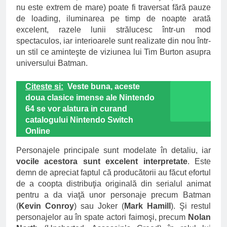
nu este extrem de mare) poate fi traversat fără pauze
de loading, iluminarea pe timp de noapte arată
excelent, razele lunii strălucesc într-un mod
spectaculos, iar interioarele sunt realizate din nou într-
un stil ce aminteşte de viziunea lui Tim Burton asupra
universului Batman.
Citeste si:
Veste buna, aceste
doua clasice imense ale Nintendo
64 se vor alatura in curand
catalogului Nintendo Switch
Online
Personajele principale sunt modelate în detaliu, iar
vocile acestora sunt excelent interpretate
. Este
demn de apreciat faptul că producătorii au făcut efortul
de a coopta distribuţia originală din serialul animat
pentru a da viaţă unor personaje precum Batman
(
Kevin Conroy
) sau Joker (
Mark Hamill
). Şi restul
personajelor au în spate actori faimoşi, precum
Nolan