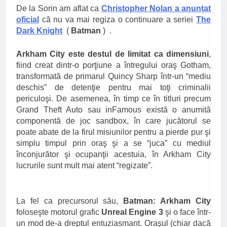
De la Sorin am aflat ca
Christopher Nolan a anunţat
oficial
că nu va mai regiza o continuare a seriei
The
Dark Knight
(
Batman
) .
Arkham City este destul de limitat ca dimensiuni
,
fiind creat dintr-o porţiune a întregului oraş Gotham,
transformată de primarul Quincy Sharp într-un “mediu
deschis” de detenţie pentru mai toţi criminalii
periculoşi. De asemenea, în timp ce în titluri precum
Grand Theft Auto sau inFamous există o anumită
componentă de joc sandbox, în care jucătorul se
poate abate de la firul misiunilor pentru a pierde pur şi
simplu timpul prin oraş şi a se “juca” cu mediul
înconjurător şi ocupanţii acestuia, în Arkham City
lucrurile sunt mult mai atent “regizate”.
La fel ca precursorul său,
Batman: Arkham City
foloseşte motorul grafic
Unreal Engine 3
şi o face într-
un mod de-a dreptul entuziasmant. Oraşul (chiar dacă