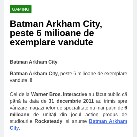
Ce spun mailurile de
campanie ale lui
GAMING
Donald Trump
6 Ani Ago
Batman Arkham City,
Earthing sau
beneficiile contactului
peste 6 milioane de
cu Pamantul
6 Ani Ago
exemplare vandute
Este posibil sa ne
iertam?
6 Ani Ago
Batman Arkham City
Batman Arkham City
, peste 6 milioane de exemplare
vandute !!!
Cei de la
Warner Bros. Interactive
au făcut public că
până la data de
31 decembrie 2011
au trimis spre
vânzare magazinelor de specialitate nu mai puțin de
6
milioane
de unități din jocul action produs de
studiourile
Rocksteady
, si anume
Batman Arkham
City.