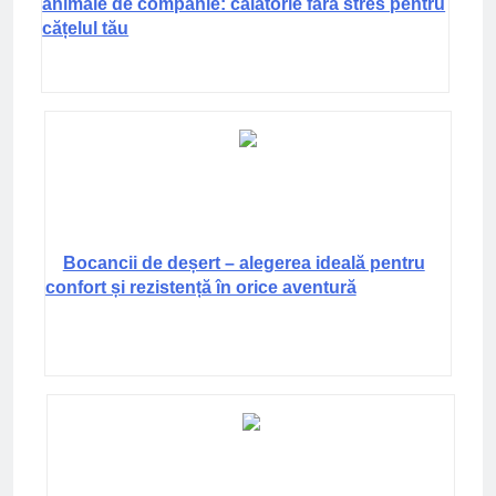
animale de companie: călătorie fără stres pentru
cățelul tău
Bocancii de deșert – alegerea ideală pentru
confort și rezistență în orice aventură