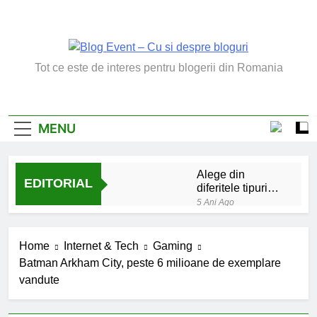
Skip
to
content
Blog Event – Cu Si
Tot ce este de interes pentru blogerii din Romania
Despre Bloguri
MENU
Alege din
EDITORIAL
diferitele tipuri
de bratara de
5 Ani Ago
argint
Chakrele: ce sunt si
la ce folosesc?
Home
Internet & Tech
Gaming
5 Ani Ago
Batman Arkham City, peste 6 milioane de exemplare
Lucruri esentiale
vandute
invatate de la copilul
meu
6 Ani Ago