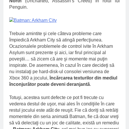
North
(Uncharted, Assassin’s Creed) în rolul lui
Penguin.
Trebuie amintite şi cele câteva probleme care
împiedică Arkham City să atingă perfecţiunea.
Ocazionalele problemele de control ivite în Arkham
Asylum sunt prezente şi aici, iar firul principal al
poveştii… să zicem că are şi momente mai puţin
inspirate. De asemenea, în cazul în care decideţi să
nu instalaţi pe hard-disk-ul consolei versiunea de
Xbox 360 a jocului,
încărcarea texturilor din mediul
înconjurător poate deveni deranjantă
.
Totuşi, acestea sunt defecte ce pot fi trecute cu
vederea destul de uşor, mai ales în condiţiile în care
restul jocului este atât de reuşit. Fie că doriţi să retrăiţi
momentele din seria animată Batman, fie că doar vreţi
să vă delectaţi cu un joc de calitate, există un remediu