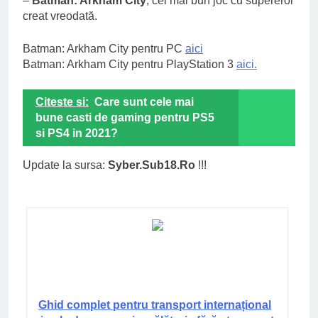
–
Batman: Arkham City
, cel mai bun joc cu supereroi
creat vreodată.
Batman: Arkham City pentru PC
aici
Batman: Arkham City pentru PlayStation 3
aici.
Citeste si:
Care sunt cele mai
bune casti de gaming pentru PS5
si PS4 in 2021?
Update la sursa:
Syber.Sub18.Ro
!!!
Ghid complet pentru transport internațional