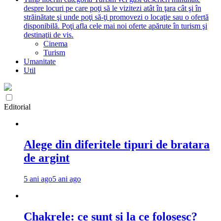
despre locuri pe care poţi să le vizitezi atât în ţara cât şi în
străinătate şi unde poţi să-ţi promovezi o locaţie sau o ofertă
disponibilă. Poţi afla cele mai noi oferte apărute în turism şi
destinaţii de vis.
Cinema
Turism
Umanitate
Util
Editorial
Alege din diferitele tipuri de bratara
de argint
5 ani ago
5 ani ago
Chakrele: ce sunt si la ce folosesc?