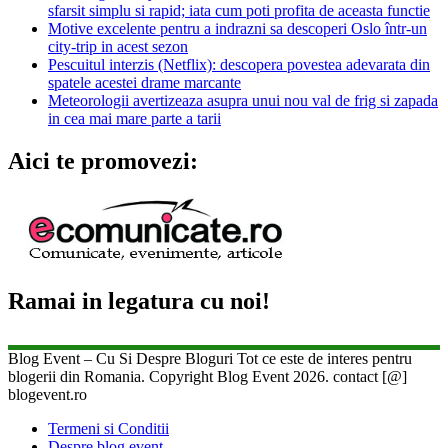
sfarsit simplu si rapid; iata cum poti profita de aceasta functie
Motive excelente pentru a indrazni sa descoperi Oslo într-un
city-trip in acest sezon
Pescuitul interzis (Netflix): descopera povestea adevarata din
spatele acestei drame marcante
Meteorologii avertizeaza asupra unui nou val de frig si zapada
in cea mai mare parte a tarii
Aici te promovezi:
Ramai in legatura cu noi!
Blog Event – Cu Si Despre Bloguri Tot ce este de interes pentru
blogerii din Romania. Copyright Blog Event 2026. contact [@]
blogevent.ro
Termeni si Conditii
Despre blog event