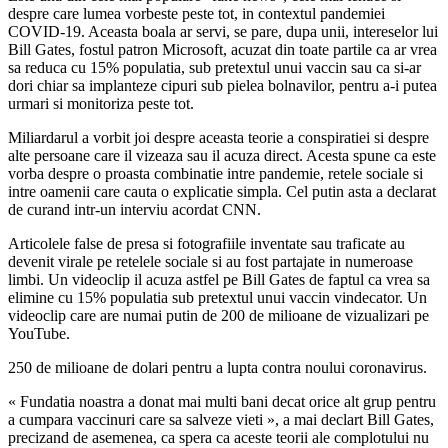
despre care lumea vorbeste peste tot, in contextul pandemiei
COVID-19. Aceasta boala ar servi, se pare, dupa unii, intereselor lui
Bill Gates, fostul patron Microsoft, acuzat din toate partile ca ar vrea
sa reduca cu 15% populatia, sub pretextul unui vaccin sau ca si-ar
dori chiar sa implanteze cipuri sub pielea bolnavilor, pentru a-i putea
urmari si monitoriza peste tot.
Miliardarul a vorbit joi despre aceasta teorie a conspiratiei si despre
alte persoane care il vizeaza sau il acuza direct. Acesta spune ca este
vorba despre o proasta combinatie intre pandemie, retele sociale si
intre oamenii care cauta o explicatie simpla. Cel putin asta a declarat
de curand intr-un interviu acordat CNN.
Articolele false de presa si fotografiile inventate sau traficate au
devenit virale pe retelele sociale si au fost partajate in numeroase
limbi. Un videoclip il acuza astfel pe Bill Gates de faptul ca vrea sa
elimine cu 15% populatia sub pretextul unui vaccin vindecator. Un
videoclip care are numai putin de 200 de milioane de vizualizari pe
YouTube.
250 de milioane de dolari pentru a lupta contra noului coronavirus.
« Fundatia noastra a donat mai multi bani decat orice alt grup pentru
a cumpara vaccinuri care sa salveze vieti », a mai declart Bill Gates,
precizand de asemenea, ca spera ca aceste teorii ale complotului nu