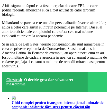
Altii asigura de faptul ca a fost interpelat de catre FBI, de catre
politia federala americana si ca a fost acuzat de catre terorism
biologic.
Miliardarul se pare ca este una din personalitatile favorite ale trolilor,
adica a celor care sustin si intretin polemicile pe Internet. Dar si al
altor teoreticieni ale complotului care ofera cele mai nebune
explicatii cu privire la aceasta pandemie.
Si in afara de Bill Gates, teoriile conspirationiste sunt numeroase in
ceea ce priveste epidemia de Coronavirus. Si asta, mai ales in
America Latina. In Ecuator de exemplu, au aparut teorii cum ca au
fost o multime de cadavre aruncate in apa, ca au aparut o multime de
cadavre pe plaja si ca sunt o multime de remedii miraculoase pentru
acest virus.
Citeste si:
O decizie grea dar salvatoare:
masectomia
Ghid complet pentru transport internațional animale de
companie: călătorie fără stres pentru cățelul tău