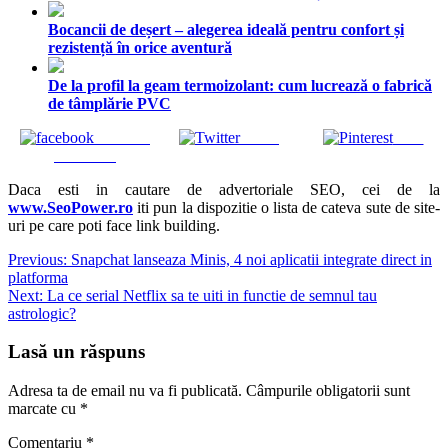
Bocancii de deșert – alegerea ideală pentru confort și
rezistență în orice aventură
De la profil la geam termoizolant: cum lucrează o fabrică
de tâmplărie PVC
Share on
Tweet
Save
Facebook
Daca esti in cautare de advertoriale SEO, cei de la
www.SeoPower.ro
iti pun la dispozitie o lista de cateva sute de site-
uri pe care poti face link building.
Navigare
Previous:
Snapchat lanseaza Minis, 4 noi aplicatii integrate direct in
platforma
în
Next:
La ce serial Netflix sa te uiti in functie de semnul tau
articole
astrologic?
Lasă un răspuns
Adresa ta de email nu va fi publicată.
Câmpurile obligatorii sunt
marcate cu
*
Comentariu
*