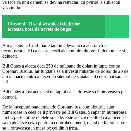
va face ca unii oameni sa devina refractari cu pvirire la subiectul
vaccinului.
Citeste si:
Riscul seismic al cladirilor
forteaza nota de nevoie de buget
A mai spus- « Cred foarte tare in adevar si ca acesta va fi
recunoscut ». Si ca aceste teorii ale complotului vor fi demontate si
dejucate.
Bill Gates a alocat deci 250 de milioane de dolari in lupta contra
Coronavirusului. Iar fundatia sa a investit miliarde de dolari de 20 de
ani incoace pentru a dezvolta sitemul de sanatate al celor mai sarace
tari.
Bill Gates a fost acuzat si de faptul ca isi doreste sa ii otraveasca pe
oameni.
De la inceputul pandemiei de Coronavirus, comploturile sunt
numeroase in ceea ce il priveste pe Bill Gates. Si apar in numeroase
limbi, peste tot pe retelele sociale. Este acuzat de altfel ca a incercat
sa exploateze criza pentru a controla oamenii, dar si de faptul ca vrea
sa ii otraveasca in masa pe cei din Africa.