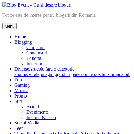
Skip
to
Blog Event – Cu si despre bloguri
Tot ce este de interes pentru blogerii din Romania
content
Menu
Home
Blogging
Campanii
Concursuri
Editorial
Interviuri
Diverse
Articole fara o categorie
anume.Virale,imagini,ganduri,pareri orice posibil si imposibil.
Fun
Gaming
Muzica
Promo
Stiri
Actual
Evenimente
Internet & Tech
Social Media
Teen
Timp liber
În categoria Turism vei găsi descrieri minunate