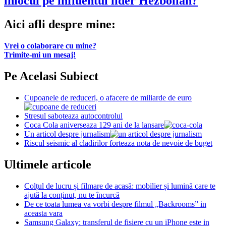
inlocui pe influentul lider Hezbollah?
Aici afli despre mine:
Vrei o colaborare cu mine?
Trimite-mi un mesaj!
Pe Acelasi Subiect
Cupoanele de reduceri, o afacere de miliarde de euro
Stresul saboteaza autocontrolul
Coca Cola aniverseaza 129 ani de la lansare
Un articol despre jurnalism
Riscul seismic al cladirilor forteaza nota de nevoie de buget
Ultimele articole
Colțul de lucru și filmare de acasă: mobilier și lumină care te
ajută la conținut, nu te încurcă
De ce toata lumea va vorbi despre filmul „Backrooms” in
aceasta vara
Samsung Galaxy: transferul de fisiere cu un iPhone este in