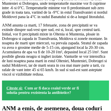
Munteniei si Dobrogea, unde temperaturile maxime vor fi cuprinse
intre -6 si 0°C. Temperaturile minime vor fi predominant sub zero
grade in toata tara, variind de la -9°C in estul Transilvaniei si nordul
Moldovei pana la 4°C in sudul Banatului si de-a lungul litoralului.
ANM anunta ca marti, 17 februarie, zona de precipitatii se va
extinde dinspre sud-vest spre sud, est si, local, spre centrul tarii.
Initial, vor fi precipitatii mixte in Oltenia si Muntenia, ploaie in
Dobrogea si zapada in Transilvania, Moldova si zonele montane. In
noaptea de marti spre miercuri, va prevala zapada. Stratul de zapada
va avea o grosime medie de 5-15 cm, ajungand local la 20-30 cm.
Acumularea de apa va fi de 10-20 l/m², depasind local 25 l/m². Sunt
posibile gheata neagra si inghet izolate. Vanturile se vor intensifica
de luni noaptea pana marti in estul Olteniei, Munteniei, Dobrogei si
sudul Moldovei, iar de marti seara in cea mai mare parte a tarii, cu
rafale de vant intre 45 si 65 km/h. In sud si sud-est sunt asteptate
viscol si vizibilitate redusa.
Citeste si:
Cum ar fi daca ceaiul verde ar fi
solutia pentru rezistenta la antibiotice?
ANM a emis, de asemenea, doua coduri