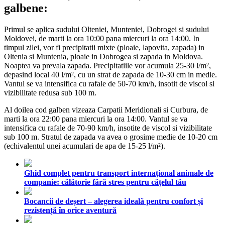
galbene:
Primul se aplica sudului Olteniei, Munteniei, Dobrogei si sudului
Moldovei, de marti la ora 10:00 pana miercuri la ora 14:00. In
timpul zilei, vor fi precipitatii mixte (ploaie, lapovita, zapada) in
Oltenia si Muntenia, ploaie in Dobrogea si zapada in Moldova.
Noaptea va prevala zapada. Precipitatiile vor acumula 25-30 l/m²,
depasind local 40 l/m², cu un strat de zapada de 10-30 cm in medie.
Vantul se va intensifica cu rafale de 50-70 km/h, insotit de viscol si
vizibilitate redusa sub 100 m.
Al doilea cod galben vizeaza Carpatii Meridionali si Curbura, de
marti la ora 22:00 pana miercuri la ora 14:00. Vantul se va
intensifica cu rafale de 70-90 km/h, insotite de viscol si vizibilitate
sub 100 m. Stratul de zapada va avea o grosime medie de 10-20 cm
(echivalentul unei acumulari de apa de 15-25 l/m²).
Ghid complet pentru transport internațional animale de
companie: călătorie fără stres pentru cățelul tău
Bocancii de deșert – alegerea ideală pentru confort și
rezistență în orice aventură