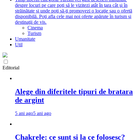
despre locuri pe care poţi să le vizitezi atât în ţara cât şi în
străinătate şi unde poţi să-ţi promovezi o locaţie sau o ofertă
disponibilă. Poţi afla cele mai noi oferte apărute în turism şi
destinaţii de vis.
Cinema
Turism
Umanitate
Util
Editorial
Alege din diferitele tipuri de bratara
de argint
5 ani ago
5 ani ago
Chakrele: ce sunt si la ce folosesc?