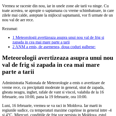
Vremea se raceste din nou, iar in unele zone ale tarii va ninge. Cu
toate acestea, se apropie o saptamana cu vreme schimbatoare, in care
zilele mai calde, asteptate la mijlocul saptamanii, vor fi urmate de un
nou val de aer rece.
Rezumat:
1
Meteorologii avertizeaza asupra unui nou val de frig si
zapada in cea mai mare parte a tarii
2
ANM a emis, de asemenea, doua coduri galbene:
Meteorologii avertizeaza asupra unui nou
val de frig si zapada in cea mai mare
parte a tarii
Administratia Nationala de Meteorologie a emis o avertizare de
vreme rece, cu precipitatii moderate in general, strat de zapada,
gheata neagra, inghet, rafale de vant si viscol, valabila de la 16
februarie, ora 10:00, pana la 19 februarie, ora 10:00.
Luni, 16 februarie, vremea se va raci in Moldova. Iar marti in
regiunile sudice, cu temperaturi maxime cuprinse in general intre -4
si 4°C. Miercuri, conditiile de frig vor persista in Moldova, estul