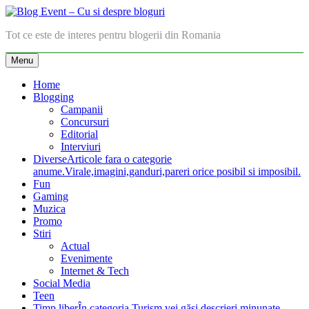
Skip
to
Blog Event – Cu si despre bloguri
Tot ce este de interes pentru blogerii din Romania
content
Menu
Home
Blogging
Campanii
Concursuri
Editorial
Interviuri
Diverse
Articole fara o categorie
anume.Virale,imagini,ganduri,pareri orice posibil si imposibil.
Fun
Gaming
Muzica
Promo
Stiri
Actual
Evenimente
Internet & Tech
Social Media
Teen
Timp liber
În categoria Turism vei găsi descrieri minunate