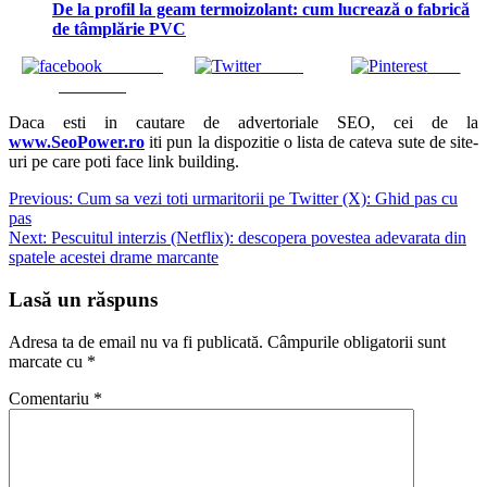
De la profil la geam termoizolant: cum lucrează o fabrică
de tâmplărie PVC
Share on
Tweet
Save
Facebook
Daca esti in cautare de advertoriale SEO, cei de la
www.SeoPower.ro
iti pun la dispozitie o lista de cateva sute de site-
uri pe care poti face link building.
Navigare
Previous:
Cum sa vezi toti urmaritorii pe Twitter (X): Ghid pas cu
pas
în
Next:
Pescuitul interzis (Netflix): descopera povestea adevarata din
articole
spatele acestei drame marcante
Lasă un răspuns
Adresa ta de email nu va fi publicată.
Câmpurile obligatorii sunt
marcate cu
*
Comentariu
*