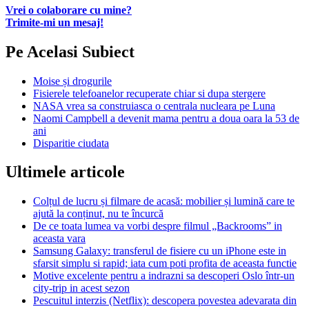
Vrei o colaborare cu mine?
Trimite-mi un mesaj!
Pe Acelasi Subiect
Moise și drogurile
Fisierele telefoanelor recuperate chiar si dupa stergere
NASA vrea sa construiasca o centrala nucleara pe Luna
Naomi Campbell a devenit mama pentru a doua oara la 53 de
ani
Disparitie ciudata
Ultimele articole
Colțul de lucru și filmare de acasă: mobilier și lumină care te
ajută la conținut, nu te încurcă
De ce toata lumea va vorbi despre filmul „Backrooms” in
aceasta vara
Samsung Galaxy: transferul de fisiere cu un iPhone este in
sfarsit simplu si rapid; iata cum poti profita de aceasta functie
Motive excelente pentru a indrazni sa descoperi Oslo într-un
city-trip in acest sezon
Pescuitul interzis (Netflix): descopera povestea adevarata din