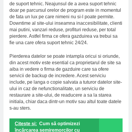
de suport tehnic. Neajunsul de a avea suport tehnic
doar pe parcursul orelor de program este in momentul
de fata un lux pe care nimeni nu si-l poate permite.
Downtime al site-ului inseamna inaccesibilitate, clienti
mai putini, vanzari reduse, profituri reduse, per total
pierdere. Astfel firma ce ofera gazduirea va trebui sa
fie una care ofera suport tehnic 24/24.
Pierderea datelor se poate intampla oricui si oriunde,
din acest motiv este esential ca proprietarul de site sa
aiba in vedere o firma de gazduire care sa ofere
servicii de backup de incredere. Acest serviciu
include, pe langa o copie salvata a tuturor datelor site-
ului in caz de nefunctionalitate, un serviciu de
restaurare a site-ului, de readucere a sa la starea
initiala, chiar daca dintr-un motiv sau altul toate datele
s-au sters.
Citeste si:
Cum să optimizezi
încărcarea semiremorcilor cu