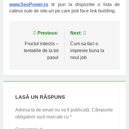
www.SeoPower.ro
iti pun la dispozitie o lista de
cateva sute de site-uri pe care poti face link building.
Navigare
Previous:
Next:
în
Fructul interzis –
Cum sa faci o
tentatiile de la tot
impresie buna la
articole
pasul
noul job
LASĂ UN RĂSPUNS
Adresa ta de email nu va fi publicată.
Câmpurile
obligatorii sunt marcate cu
*