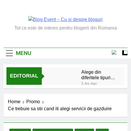
Skip
to
content
Blog Event – Cu Si
Tot ce este de interes pentru blogerii din Romania
Despre Bloguri
MENU
Alege din
EDITORIAL
diferitele tipuri
de bratara de
5 Ani Ago
argint
Chakrele: ce sunt si
la ce folosesc?
Home
Promo
5 Ani Ago
Ce trebuie sa stii cand iti alegi servicii de gazduire
Lucruri esentiale
invatate de la copilul
meu
6 Ani Ago