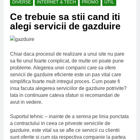
DIVERSE
INTERNET & TECH
PROMO
UTIL
Ce spun mailurile de
campanie ale lui
Ce trebuie sa stii cand iti
Donald Trump
6 Ani Ago
alegi servicii de gazduire
Earthing sau
beneficiile contactului
cu Pamantul
6 Ani Ago
Este posibil sa ne
iertam?
Chiar daca procesul de realizare a unui site nu pare
6 Ani Ago
sa fie unul foarte complicat, de multe ori poate pune
probleme. Alegerea unei companii care sa ofere
servicii de gazduire eficiente este un pas vital care
simplifica foarte mult intregul proces. Cum poate fi
insa facuta alegerea serviciilor de gazduire potrivite?
Iata in continuare cateva sfaturi si recomandari de
avut in vedere.
Suportul tehnic – inainte de a semna pe linia punctata
a contractului in ceea ce priveste serviciile de
gazduire, este vital sa se afle ce servicii cu clientii
sunt oferite si cum sta respectiva companie la partea