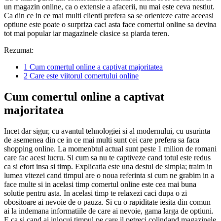
un magazin online, ca o extensie a afacerii, nu mai este ceva nestiut.
Ca din ce in ce mai multi clienti prefera sa se orienteze catre aceeasi
optiune este poate o surpriza caci asta face comertul online sa devina
tot mai popular iar magazinele clasice sa piarda teren.
Rezumat:
1
Cum comertul online a captivat majoritatea
2
Care este viitorul comertului online
Cum comertul online a captivat
majoritatea
Incet dar sigur, cu avantul tehnologiei si al modernului, cu usurinta
de asemenea din ce in ce mai multi sunt cei care prefera sa faca
shopping online. La momenbtul actual sunt peste 1 milion de romani
care fac acest lucru. Si cum sa nu te captiveze cand totul este redus
ca si efort insa si timp. Explicatia este una destul de simpla; traim in
lumea vitezei cand timpul are o noua referinta si cum ne grabim in a
face multe si in acelasi timp comertul online este cea mai buna
solutie pentru asta. In acelasi timp te relaxezi caci dupa o zi
obositoare ai nevoie de o pauza. Si cu o rapiditate iesita din comun
ai la indemana informatiile de care ai nevoie, gama larga de optiuni.
E ca si cand ai inlocui timpul pe care il petreci colindand magazinele