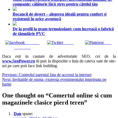
companie: călătorie fără stres pentru cățelul tău
Bocancii de deșert – alegerea ideală pentru confort și
rezistență în orice aventură
De la profil la geam termoizolant: cum lucrează o fabrică
de tâmplărie PVC
Share on
Tweet
Save
Facebook
Daca esti in cautare de advertoriale SEO, cei de la
www.SeoPower.ro
iti pun la dispozitie o lista de cateva sute de site-
uri pe care poti face link building.
Navigare
Previous:
Controlul parental fata de accesul la internet
Next:
Invitatiile de nunta- expresia evenimentului imprimata pe
în
hartie
articole
One thought on “
Comertul online si cum
magazinele clasice pierd teren
”
Dan
spune: