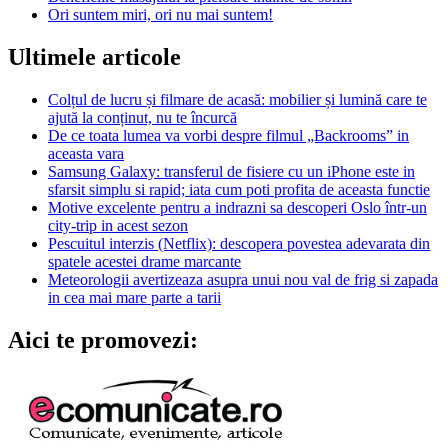
Ori suntem miri, ori nu mai suntem!
Ultimele articole
Colțul de lucru și filmare de acasă: mobilier și lumină care te
ajută la conținut, nu te încurcă
De ce toata lumea va vorbi despre filmul „Backrooms” in
aceasta vara
Samsung Galaxy: transferul de fisiere cu un iPhone este in
sfarsit simplu si rapid; iata cum poti profita de aceasta functie
Motive excelente pentru a indrazni sa descoperi Oslo într-un
city-trip in acest sezon
Pescuitul interzis (Netflix): descopera povestea adevarata din
spatele acestei drame marcante
Meteorologii avertizeaza asupra unui nou val de frig si zapada
in cea mai mare parte a tarii
Aici te promovezi: