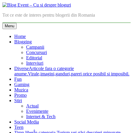
Skip
to
Blog Event – Cu si despre bloguri
Tot ce este de interes pentru blogerii din Romania
content
Menu
Home
Blogging
Campanii
Concursuri
Editorial
Interviuri
Diverse
Articole fara o categorie
anume.Virale,imagini,ganduri,pareri orice posibil si imposibil.
Fun
Gaming
Muzica
Promo
Stiri
Actual
Evenimente
Internet & Tech
Social Media
Teen
Timp liber
În categoria Turism vei găsi descrieri minunate