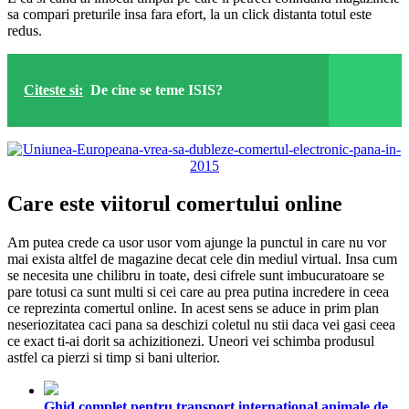
sa compari preturile insa fara efort, la un click distanta totul este
redus.
Citeste si:
De cine se teme ISIS?
Care este viitorul comertului online
Am putea crede ca usor usor vom ajunge la punctul in care nu vor
mai exista altfel de magazine decat cele din mediul virtual. Insa cum
se necesita une chilibru in toate, desi cifrele sunt imbucuratoare se
pare totusi ca sunt multi si cei care au prea putina incredere in ceea
ce reprezinta comertul online. In acest sens se aduce in prim plan
neseriozitatea caci pana sa deschizi coletul nu stii daca vei gasi ceea
ce exact ti-ai dorit sa achizitionezi. Uneori vei schimba produsul
astfel ca pierzi si timp si bani ulterior.
Ghid complet pentru transport internațional animale de