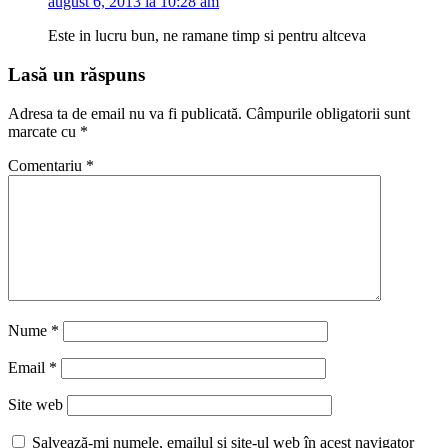
august 6, 2013 la 10:28 am
Este in lucru bun, ne ramane timp si pentru altceva
Lasă un răspuns
Adresa ta de email nu va fi publicată.
Câmpurile obligatorii sunt
marcate cu
*
Comentariu
*
Nume
*
Email
*
Site web
Salvează-mi numele, emailul și site-ul web în acest navigator