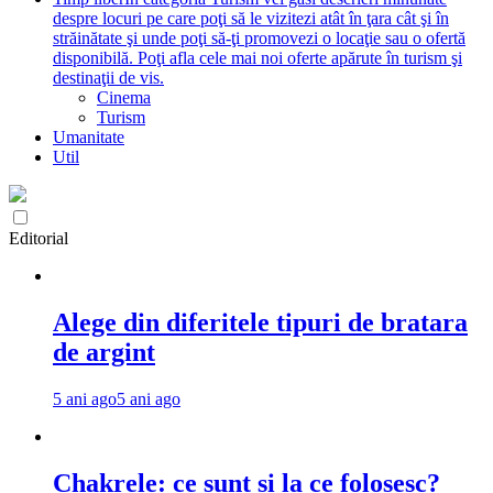
despre locuri pe care poţi să le vizitezi atât în ţara cât şi în
străinătate şi unde poţi să-ţi promovezi o locaţie sau o ofertă
disponibilă. Poţi afla cele mai noi oferte apărute în turism şi
destinaţii de vis.
Cinema
Turism
Umanitate
Util
Editorial
Alege din diferitele tipuri de bratara
de argint
5 ani ago
5 ani ago
Chakrele: ce sunt si la ce folosesc?