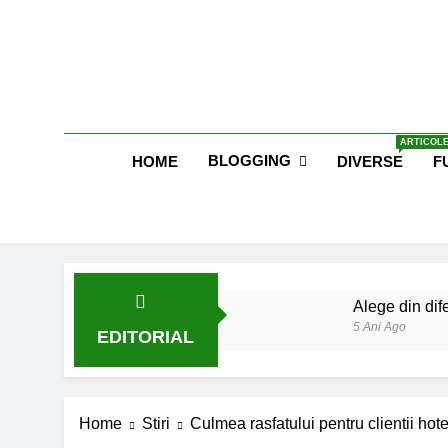
Skip
to
content
Blog E
ARTICOLE
BLOGGING
HOME
DIVERSE
F
Alege din dife
5 Ani Ago
EDITORIAL
Lucruri esent
6 Ani Ago
Earthing sau 
Home
Stiri
Culmea rasfatului pentru clientii hote
6 Ani Ago