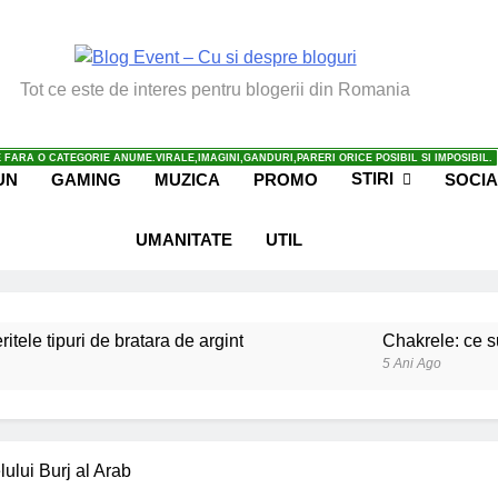
vent – Cu Si Despre Bl
Tot ce este de interes pentru blogerii din Romania
 FARA O CATEGORIE ANUME.VIRALE,IMAGINI,GANDURI,PARERI ORICE POSIBIL SI IMPOSIBIL.
STIRI
UN
GAMING
MUZICA
PROMO
SOCIA
UMANITATE
UTIL
ritele tipuri de bratara de argint
Chakrele: ce su
5 Ani Ago
iale invatate de la copilul meu
Ce spun mailuri
6 Ani Ago
beneficiile contactului cu Pamantul
Este posibi
lului Burj al Arab
6 Ani Ago