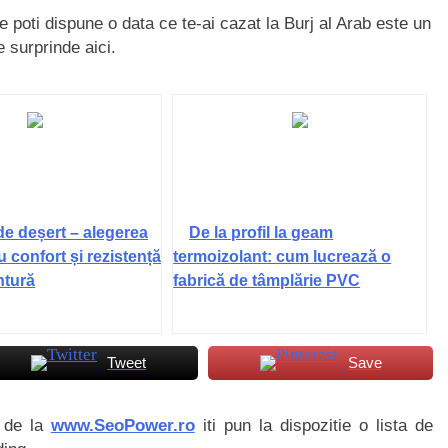
re poti dispune o data ce te-ai cazat la Burj al Arab este un
 surprinde aici.
de deșert – alegerea
De la profil la geam
u confort și rezistență
termoizolant: cum lucrează o
ntură
fabrică de tâmplărie PVC
Tweet
Save
i de la
www.SeoPower.ro
iti pun la dispozitie o lista de