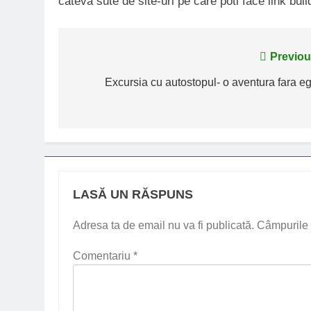
cateva sute de site-uri pe care poti face link buil
Navigare
Previou
în
Excursia cu autostopul- o aventura fara eg
articole
LASĂ UN RĂSPUNS
Adresa ta de email nu va fi publicată.
Câmpurile 
Comentariu
*