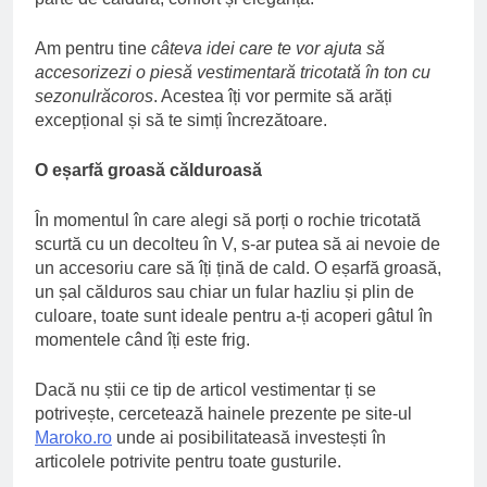
Am pentru tine
câteva idei care te vor ajuta să
accesorizezi o piesă vestimentară tricotată în ton cu
sezonulrăcoros
. Acestea îți vor permite să arăți
excepțional și să te simți încrezătoare.
O eșarfă groasă călduroasă
În momentul în care alegi să porți o rochie tricotată
scurtă cu un decolteu în V, s-ar putea să ai nevoie de
un accesoriu care să îți țină de cald. O eșarfă groasă,
un șal călduros sau chiar un fular hazliu și plin de
culoare, toate sunt ideale pentru a-ți acoperi gâtul în
momentele când îți este frig.
Dacă nu știi ce tip de articol vestimentar ți se
potrivește, cercetează hainele prezente pe site-ul
Maroko.ro
unde ai posibilitateasă investești în
articolele potrivite pentru toate gusturile.