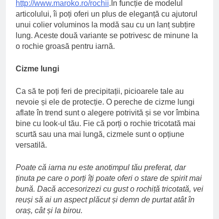
http://www.maroko.ro/rochii
.În funcție de modelul
articolului, îi poți oferi un plus de eleganță cu ajutorul
unui colier voluminos la modă sau cu un lanț subțire
lung. Aceste două variante se potrivesc de minune la
o rochie groasă pentru iarnă.
Cizme lungi
Ca să te poți feri de precipitații, picioarele tale au
nevoie și ele de protecție. O pereche de cizme lungi
aflate în trend sunt o alegere potrivită și se vor îmbina
bine cu look-ul tău. Fie că porți o rochie tricotată mai
scurtă sau una mai lungă, cizmele sunt o opțiune
versatilă.
Poate că iarna nu este anotimpul tău preferat, dar
ținuta pe care o porți îți poate oferi o stare de spirit mai
bună. Dacă accesorizezi cu gust o rochiță tricotată, vei
reuși să ai un aspect plăcut și demn de purtat atât în
oraș, cât și la birou.