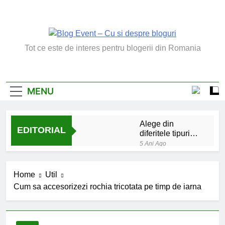
Skip
to
content
Blog Event – Cu Si
Tot ce este de interes pentru blogerii din Romania
Despre Bloguri
MENU
Alege din
EDITORIAL
diferitele tipuri
de bratara de
5 Ani Ago
argint
Chakrele: ce sunt si
la ce folosesc?
Home
Util
5 Ani Ago
Cum sa accesorizezi rochia tricotata pe timp de iarna
Lucruri esentiale
invatate de la copilul
meu
6 Ani Ago