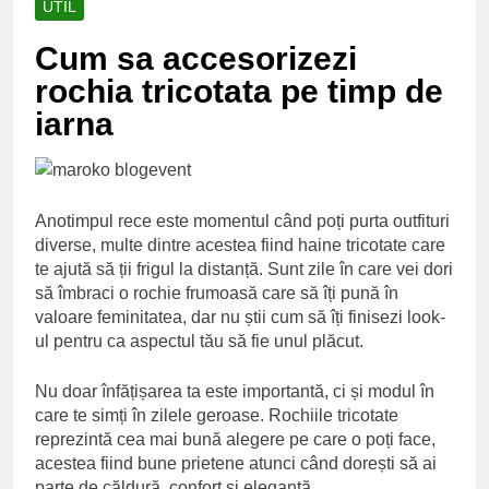
UTIL
Ce spun mailurile de
campanie ale lui
Cum sa accesorizezi
Donald Trump
6 Ani Ago
rochia tricotata pe timp de
Earthing sau
beneficiile contactului
iarna
cu Pamantul
6 Ani Ago
Este posibil sa ne
iertam?
6 Ani Ago
Anotimpul rece este momentul când poți purta outfituri
diverse, multe dintre acestea fiind haine tricotate care
te ajută să ții frigul la distanță. Sunt zile în care vei dori
să îmbraci o rochie frumoasă care să îți pună în
valoare feminitatea, dar nu știi cum să îți finisezi look-
ul pentru ca aspectul tău să fie unul plăcut.
Nu doar înfățișarea ta este importantă, ci și modul în
care te simți în zilele geroase. Rochiile tricotate
reprezintă cea mai bună alegere pe care o poți face,
acestea fiind bune prietene atunci când dorești să ai
parte de căldură, confort și eleganță.