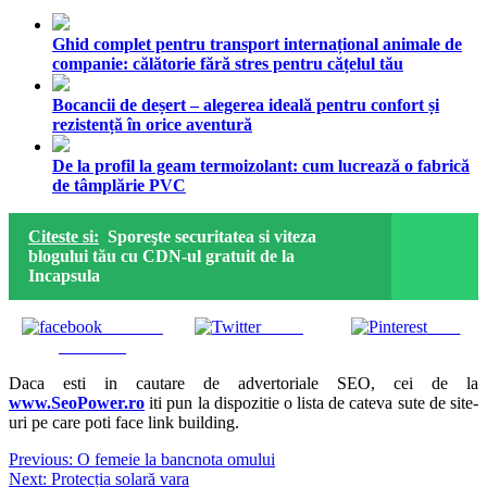
Ghid complet pentru transport internațional animale de
companie: călătorie fără stres pentru cățelul tău
Bocancii de deșert – alegerea ideală pentru confort și
rezistență în orice aventură
De la profil la geam termoizolant: cum lucrează o fabrică
de tâmplărie PVC
Citeste si:
Sporeşte securitatea si viteza
blogului tău cu CDN-ul gratuit de la
Incapsula
Share on
Tweet
Save
Facebook
Daca esti in cautare de advertoriale SEO, cei de la
www.SeoPower.ro
iti pun la dispozitie o lista de cateva sute de site-
uri pe care poti face link building.
Navigare
Previous:
O femeie la bancnota omului
Next:
Protecția solară vara