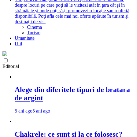
despre locuri pe care poţi să le vizitezi atât în ţara cât şi în
străinătate şi unde poţi să-ţi promovezi o locaţie sau o ofertă
disponibilă. Poţi afla cele mai noi oferte apărute în turism şi
destinaţii de vis.
Cinema
Turism
Umanitate
Util
Editorial
Alege din diferitele tipuri de bratara
de argint
5 ani ago
5 ani ago
Chakrele: ce sunt si la ce folosesc?