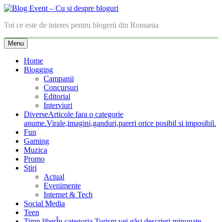
Skip
to
Blog Event – Cu si despre bloguri
Tot ce este de interes pentru blogerii din Romania
content
Menu
Home
Blogging
Campanii
Concursuri
Editorial
Interviuri
Diverse
Articole fara o categorie
anume.Virale,imagini,ganduri,pareri orice posibil si imposibil.
Fun
Gaming
Muzica
Promo
Stiri
Actual
Evenimente
Internet & Tech
Social Media
Teen
Timp liber
În categoria Turism vei găsi descrieri minunate