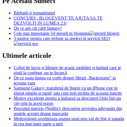
Pe Acelasi Subiect
Bărbații și romantismul
CONCURS : BLOGEVENT TE AJUTA SA TE
DEZVOLTI IN LUMEA 2.0
De ce am citi cărţi fantasy?
Cele mai importante 10 greseli in blogging
3 motive pentru care trebuie sa apelezi la servicii SEO
Ultimele articole
Colțul de lucru și filmare de acasă: mobilier și lumină care te
ajută la conținut, nu te încurcă
De ce toata lumea va vorbi despre filmul „Backrooms” in
aceasta vara
Samsung Galaxy: transferul de fisiere cu un iPhone este in
sfarsit simplu si rapid; iata cum poti profita de aceasta functie
Motive excelente pentru a indrazni sa descoperi Oslo într-un
city-trip in acest sezon
Pescuitul interzis (Netflix): descopera povestea adevarata din
spatele acestei drame marcante
Meteorologii avertizeaza asupra unui nou val de frig si zapada
in cea mai mare parte a tarii