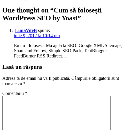
în
articole
One thought on “
Cum să folosești
WordPress SEO by Yoast
”
LunaViteB
spune:
iulie 9, 2012 la 10:14 pm
Eu nu-l folosesc. Ma ajuta la SEO: Google XML Sitemaps,
Share and Follow, Simple SEO Pack, TentBlogger
FeedBurner RSS Redirect…
Lasă un răspuns
Adresa ta de email nu va fi publicată.
Câmpurile obligatorii sunt
marcate cu
*
Comentariu
*