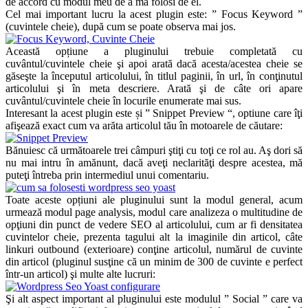
de accord cu modul meu de a mă folosi de el.
Cel mai important lucru la acest plugin este: ” Focus Keyword ”
(cuvintele cheie), după cum se poate observa mai jos.
Această opțiune a pluginului trebuie completată cu
cuvântul/cuvintele cheie şi apoi arată dacă acesta/acestea cheie se
găseşte la începutul articolului, în titlul paginii, în url, în conţinutul
articolului şi în meta descriere. Arată şi de câte ori apare
cuvântul/cuvintele cheie în locurile enumerate mai sus.
Interesant la acest plugin este și ” Snippet Preview “, optiune care îţi
afişează exact cum va arăta articolul tău în motoarele de căutare:
Bănuiesc că următoarele trei câmpuri ştiţi cu toţi ce rol au. Aş dori să
nu mai intru în amănunt, dacă aveţi neclarităţi despre acestea, mă
puteţi întreba prin intermediul unui comentariu.
Toate aceste opțiuni ale pluginului sunt la modul general, acum
urmează modul page analysis, modul care analizeza o multitudine de
opţiuni din punct de vedere SEO al articolului, cum ar fi densitatea
cuvintelor cheie, prezenta tagului alt la imaginile din articol, câte
linkuri outbound (exterioare) conţine articolul, numărul de cuvinte
din articol (pluginul susţine că un minim de 300 de cuvinte e perfect
într-un articol) şi multe alte lucruri:
Şi alt aspect important al pluginului este modulul ” Social ” care va