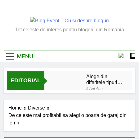
Skip
to
content
Blog Event – Cu Si
Tot ce este de interes pentru blogerii din Romania
Despre Bloguri
MENU
Alege din
EDITORIAL
diferitele tipuri
de bratara de
5 Ani Ago
argint
Chakrele: ce sunt si
la ce folosesc?
Home
Diverse
5 Ani Ago
De ce este mai profitabil sa alegi o poarta de garaj din
Lucruri esentiale
lemn
invatate de la copilul
meu
6 Ani Ago