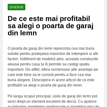
Ce spun mailurile de
campanie ale lui
DIVERSE
Donald Trump
6 Ani Ago
De ce este mai profitabil
Earthing sau
beneficiile contactului
sa alegi o poarta de garaj
cu Pamantul
6 Ani Ago
din lemn
Este posibil sa ne
iertam?
6 Ani Ago
O poarta de garaj din lemn reprezinta cea mai buna
solutie pentru protejarea masinilor de intemperii si alti
factori. Indiferent de modelul ales, aceasta constructie
aleasa pentru casa ta iti permite sa castigi spatiu
important. De altfel, ofera numeroase alte avantaje pe
care este bine sa le cunosti pentru a face cea mai
buna alegere. Descopera in acest articol de ce este
profitabil sa alegi o poarta de garaj din lemn.
Pe langa scopul principal, usile de garaj din lemn pot
servi drept un element excelent de decor. Cu ajutorul
sculpturilor, modelelor neobisnuite si insertiilor mici de