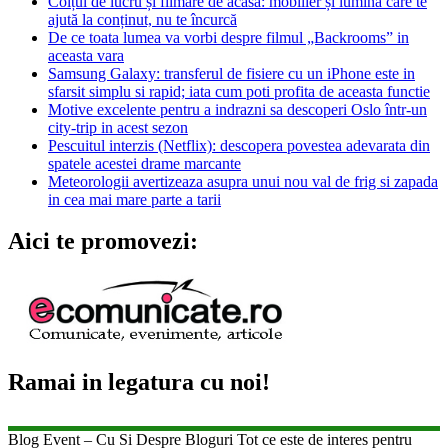
Colțul de lucru și filmare de acasă: mobilier și lumină care te
ajută la conținut, nu te încurcă
De ce toata lumea va vorbi despre filmul „Backrooms” in
aceasta vara
Samsung Galaxy: transferul de fisiere cu un iPhone este in
sfarsit simplu si rapid; iata cum poti profita de aceasta functie
Motive excelente pentru a indrazni sa descoperi Oslo într-un
city-trip in acest sezon
Pescuitul interzis (Netflix): descopera povestea adevarata din
spatele acestei drame marcante
Meteorologii avertizeaza asupra unui nou val de frig si zapada
in cea mai mare parte a tarii
Aici te promovezi:
Ramai in legatura cu noi!
Blog Event – Cu Si Despre Bloguri Tot ce este de interes pentru