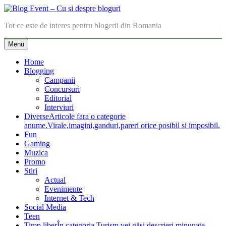
Skip
to
Blog Event – Cu si despre bloguri
Tot ce este de interes pentru blogerii din Romania
content
Menu
Home
Blogging
Campanii
Concursuri
Editorial
Interviuri
Diverse
Articole fara o categorie
anume.Virale,imagini,ganduri,pareri orice posibil si imposibil.
Fun
Gaming
Muzica
Promo
Stiri
Actual
Evenimente
Internet & Tech
Social Media
Teen
Timp liber
În categoria Turism vei găsi descrieri minunate