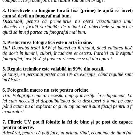
compact. Nu-ţi bate joc de un
dSLR
sau de un bridge.
3. Obiectivele cu lungime focală fixă (prime) te ajută să înveţi
cum să devii un fotograf mai bun.
Discutabil, pentru că prime-urile nu oferă versatilitatea unui
obiectiv cu focală variabilă; de reţinut că obiectivele şi punct te
ajută să înveţi partea cu fotograful mai bun.
4. Prelucrarea fotografică este o artă în sine.
Da! Degeaba tragi RAW şi lucrezi cu formatul, dacă editarea lasă
de dorit în lumini, culori, încadrare et cetera. Paralel cu învăţatul
fotografiei, învaţă să şi prelucrezi ceea ce scoţi din aparat.
5. Regula treimilor este valabilă în 99% din ocazii.
Şi totuşi, eu personal prefer acel 1% de excepţie, când regulile sunt
încălcate.
6. Fotografia macro nu este pentru oricine.
Tru! Fotografia macro necesită timp şi investiţii în echipament. La
fel cum necesită şi disponibilitatea de a descoperi o lume pe care
până acum nu ai explorat-o; şi nu toţi oamenii sunt făcuţi pentru a fi
exploratori.
7. Filtrele UV pot fi folosite la fel de bine şi pe post de capace
pentru obiectiv.
Adevărat, pentru că poţi face, în primul rând, economie de timp (nu