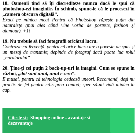
18. Oamenii tind să îţi discrediteze munca dacă le spui că
photoshop-ezi imaginile. În schimb, spune-le că le procesezi în
„camera obscura digitală”.
Exact pe mintea mea! Pentru că Photoshop răpeşte puţin din
naturaleţe (mai ales când vine vorba de portrete, fashion şi
glamour). +1!
19. Nu trebuie să faci fotografii oricărui lucru.
Contrazic cu fervenţă, pentru că orice lucru are o poveste de spus şi
un mesaj de transmis; depinde de fotograf dacă poate lua rolul
„naratorului”.
20. Ţine-ţi cel puţin 2 back-up-uri la imagini. Cum se spune în
război, „
doi sunt unul, unul e zero
”.
E musai, pentru că tehnologia cedează uneori. Recomand, deşi nu
practic de fel pentru că-s prea comod; sper să-mi vină mintea la
cap.
–
Citeste si:
Shopping online - avantaje si
dezavantaje