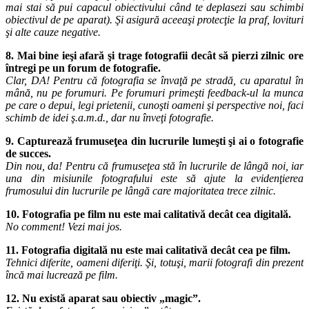
mai stai să pui capacul obiectivului când te deplasezi sau schimbi
obiectivul de pe aparat). Şi asigură aceeaşi protecţie la praf, lovituri
şi alte cauze negative.
8. Mai bine ieşi afară şi trage fotografii decât să pierzi zilnic ore
întregi pe un forum de fotografie.
Clar, DA! Pentru că fotografia se învaţă pe stradă, cu aparatul în
mână, nu pe forumuri. Pe forumuri primeşti feedback-ul la munca
pe care o depui, legi prietenii, cunoşti oameni şi perspective noi, faci
schimb de idei ş.a.m.d., dar nu înveţi fotografie.
9. Capturează frumuseţea din lucrurile lumeşti şi ai o fotografie
de succes.
Din nou, da! Pentru că frumuseţea stă în lucrurile de lângă noi, iar
una din misiunile fotografului este să ajute la evidenţierea
frumosului din lucrurile pe lângă care majoritatea trece zilnic.
10. Fotografia pe film nu este mai calitativă decât cea digitală.
No comment! Vezi mai jos.
11. Fotografia digitală nu este mai calitativă decât cea pe film.
Tehnici diferite, oameni diferiţi. Şi, totuşi, marii fotografi din prezent
încă mai lucrează pe film.
12. Nu există aparat sau obiectiv „magic”.