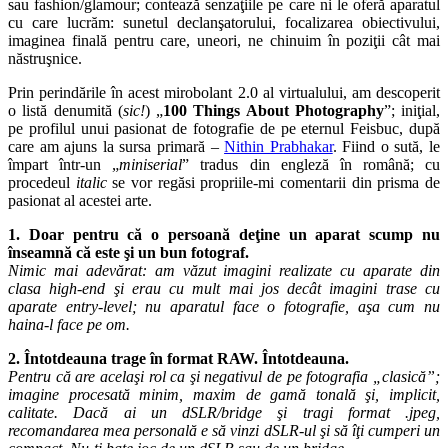
sau fashion/glamour; contează senzaţiile pe care ni le oferă aparatul
cu care lucrăm: sunetul declanşatorului, focalizarea obiectivului,
imaginea finală pentru care, uneori, ne chinuim în poziţii cât mai
năstruşnice.
Prin perindările în acest mirobolant 2.0 al virtualului, am descoperit
o listă denumită (
sic!
) „
100 Things About Photography
”; iniţial,
pe profilul unui pasionat de fotografie de pe eternul Feisbuc, după
care am ajuns la sursa primară –
Nithin Prabhakar
. Fiind o sută, le
împart într-un „
miniserial
” tradus din engleză în română; cu
procedeul
italic
se vor regăsi propriile-mi comentarii din prisma de
pasionat al acestei arte.
1. Doar pentru că o persoană deţine un aparat scump nu
înseamnă că este şi un bun fotograf.
Nimic mai adevărat: am văzut imagini realizate cu aparate din
clasa high-end şi erau cu mult mai jos decât imagini trase cu
aparate entry-level; nu aparatul face o fotografie, aşa cum nu
haina-l face pe om.
2. Întotdeauna trage în format RAW. Întotdeauna.
Pentru că are acelaşi rol ca şi negativul de pe fotografia „clasică”;
imagine procesată minim, maxim de gamă tonală şi, implicit,
calitate. Dacă ai un dSLR/bridge şi tragi format .jpeg,
recomandarea mea personală e să vinzi dSLR-ul şi să îţi cumperi un