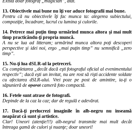
Există doar fotograf „magician”, atât.
13. Obiectivele mai bune nu îţi vor aduce fotografii mai bune.
Pentru că nu obiectivele îţi fac munca ta: alegerea subiectului,
compoziţie, încadrare, lucrul cu lumina şi culorile.
14. Petrece mai puţin timp urmărind munca altora şi mai mult
timp practicându-ţi propria muncă.
A nu se lua ad litteram; urmărind munca altora poţi descoperi
perspective şi idei noi, ergo „mai puţin timp” nu semnifică „zero
timp”.
15. Nu-ţi lua dSLR-ul la petreceri.
Cu completarea „decât dacă eşti fotograful oficial al evenimentului
respectiv”; dacă eşti un invitat, nu are rost să rişti accidente soldate
cu afectarea dSLR-ului. Vrei poze pe post de amintire, ia-ţi o
săpunieră de
aparat
cameră foto compactă.
16. Fetele sunt atrase de fotografi.
Depinde de la caz la caz; dar de regulă e adevărat.
17. Dacă-ţi prelucrezi imaginile în alb-negru nu inseamă
neapărat că sunt şi artistice.
Clar! Uneori (atenţie!!!) alb-negrul transmite mai mult decât
întreaga gamă de culori şi nuanţe; doar uneori!