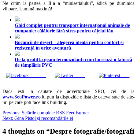
Ne citim la partea a II-a a “miniserialului”, adică pe duminica
viitoare. Lumină maximă!
Ghid complet pentru transport internațional animale de
companie: călătorie fără stres pentru cățelul tău
Bocancii de deșert – alegerea ideală pentru confort și
rezistență în orice aventură
De la profil la geam termoizolant: cum lucrează o fabrică
de tâmplărie PVC
Share on
Tweet
Save
Facebook
Daca esti in cautare de advertoriale SEO, cei de la
www.SeoPower.ro
iti pun la dispozitie o lista de cateva sute de site-
uri pe care poti face link building.
Navigare
Previous:
Setările complete RSS FeedBurner
Next:
Gina Pistol și recomandările ei
în
articole
4 thoughts on “
Despre fotografie/fotografi