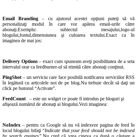
Email Branding
– cu ajutorul acestei opţiuni puteţi să vă
personalizaţi modul în care vor apărea email-urile către
abonaţi.Exemplu: subiectul mesajului,logo-ul
blogului,fontul,dimensiunea şi culoarea textului.Exact ca în
imaginea de mai jos:
Delivery Options
– exact cum spuneam aveţi posibilitatea de a seta
intervalul orar ca feedburner-ul să trimită către abonaţi conţinut.
PingShot
– un serviciu care face posibilă notificarea serviciilor RSS
în legătură cu articolele noi de pe blog.Nu trebuie decât să daţi un
click pe butonul “Activate”.
FeedCount
– este un widget ce poate fi introdus pe bloguri şi
afişează numărul de abonaţi ai blogului.Vezi imaginea:
NoIndex
– pentru ca Google să nu vă indexeze pagina de feed în
locul blogului bifaţi “
Indicate that your feed should not be indexed
by search engines”
.Nu cred că vrea cineva ca după o căutare a