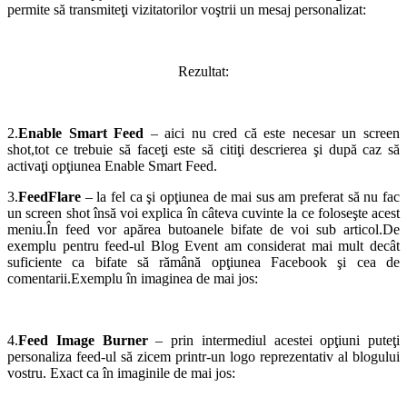
permite să transmiteţi vizitatorilor voştrii un mesaj personalizat:
Rezultat:
2.
Enable Smart Feed
– aici nu cred că este necesar un screen
shot,tot ce trebuie să faceţi este să citiţi descrierea şi după caz să
activaţi opţiunea Enable Smart Feed.
3.
FeedFlare
– la fel ca şi opţiunea de mai sus am preferat să nu fac
un screen shot însă voi explica în câteva cuvinte la ce foloseşte acest
meniu.În feed vor apărea butoanele bifate de voi sub articol.De
exemplu pentru feed-ul Blog Event am considerat mai mult decât
suficiente ca bifate să rămână opţiunea Facebook şi cea de
comentarii.Exemplu în imaginea de mai jos:
4.
Feed Image Burner
– prin intermediul acestei opţiuni puteţi
personaliza feed-ul să zicem printr-un logo reprezentativ al blogului
vostru. Exact ca în imaginile de mai jos: