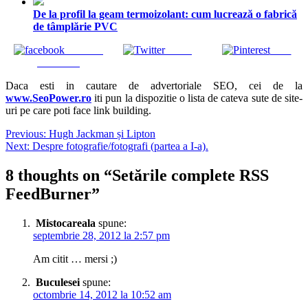
De la profil la geam termoizolant: cum lucrează o fabrică
de tâmplărie PVC
Share on
Tweet
Save
Facebook
Daca esti in cautare de advertoriale SEO, cei de la
www.SeoPower.ro
iti pun la dispozitie o lista de cateva sute de site-
uri pe care poti face link building.
Navigare
Previous:
Hugh Jackman și Lipton
Next:
Despre fotografie/fotografi (partea a I-a).
în
articole
8 thoughts on “
Setările complete RSS
FeedBurner
”
Mistocareala
spune:
septembrie 28, 2012 la 2:57 pm
Am citit … mersi ;)
Buculesei
spune:
octombrie 14, 2012 la 10:52 am