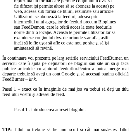
reprezintă un format care permite conţinutului dvs. să
fie difuzat (şi permite altora să se aboneze la acesta) pe
web, adesea sub formă de titluri, rezumate sau articole.
Utilizatorii se abonează la feeduri, adesea prin
intermediul unui agregator de feeduri precum Bloglines
sau FeedDemon, care le oferă acces la toate feedurile
dorite dintr-o locaţie. Aceasta le permite utilizatorilor să
examineze conţinutul dvs. de oriunde s-ar afla, astfel
încât să le fie uşor să afle ce este nou pe site şi să îşi
amintească să revină.
În continuare voi prezenta pe larg setările serviciului FeedBurner, un
serviciu care îi ajută pe deţinătorii de bloguri sau site-uri să-şi facă
publice articolele cu ajutorul feedurilor.Pentru a putea merge mai
departe trebuie să aveţi un cont Google şi să accesaţi pagina oficială
FeedBurner –
link
.
Pasul 1 – exact ca în imaginile de mai jos va trebui să daţi un titlu
feed-ului vostru şi adresei de feed.
Pasul 1 - introducerea adresei blogului.
TIP:
Titlul nu trebuie să fie unul scurt şi cât mai sugestiv. Titlul