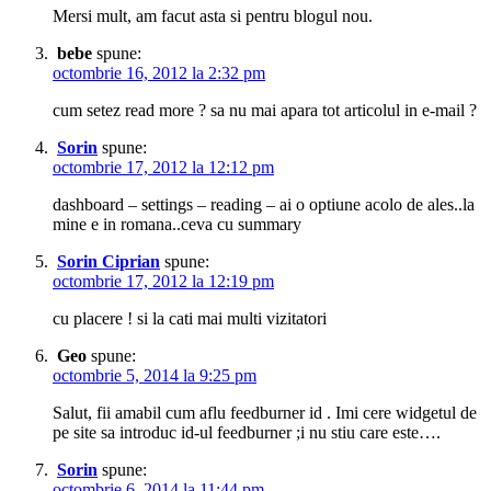
Mersi mult, am facut asta si pentru blogul nou.
bebe
spune:
octombrie 16, 2012 la 2:32 pm
cum setez read more ? sa nu mai apara tot articolul in e-mail ?
Sorin
spune:
octombrie 17, 2012 la 12:12 pm
dashboard – settings – reading – ai o optiune acolo de ales..la
mine e in romana..ceva cu summary
Sorin Ciprian
spune:
octombrie 17, 2012 la 12:19 pm
cu placere ! si la cati mai multi vizitatori
Geo
spune:
octombrie 5, 2014 la 9:25 pm
Salut, fii amabil cum aflu feedburner id . Imi cere widgetul de
pe site sa introduc id-ul feedburner ;i nu stiu care este….
Sorin
spune:
octombrie 6, 2014 la 11:44 pm