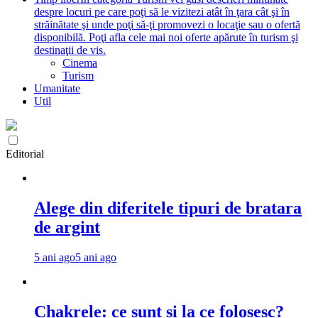
despre locuri pe care poţi să le vizitezi atât în ţara cât şi în
străinătate şi unde poţi să-ţi promovezi o locaţie sau o ofertă
disponibilă. Poţi afla cele mai noi oferte apărute în turism şi
destinaţii de vis.
Cinema
Turism
Umanitate
Util
Editorial
Alege din diferitele tipuri de bratara
de argint
5 ani ago
5 ani ago
Chakrele: ce sunt si la ce folosesc?