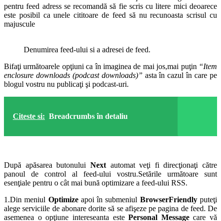
pentru feed adress se recomandă să fie scris cu litere mici deoarece
este posibil ca unele cititoare de feed să nu recunoasta scrisul cu
majuscule
Denumirea feed-ului si a adresei de feed.
Bifaţi următoarele opţiuni ca în imaginea de mai jos,mai puţin
“Item
enclosure downloads (podcast downloads)”
asta în cazul în care pe
blogul vostru nu publicaţi şi podcast-uri.
Citeste si:
Breadcrumbs în detaliu
După apăsarea butonului
Next
automat veţi fi direcţionaţi către
panoul de control al feed-ului vostru.Setările următoare sunt
esenţiale pentru o cât mai bună optimizare a feed-ului RSS.
1.Din meniul
Optimize
apoi în submeniul
BrowserFriendly
puteţi
alege serviciile de abonare dorite să se afişeze pe pagina de feed. De
asemenea o opţiune intereseanta este
Personal Message
care vă