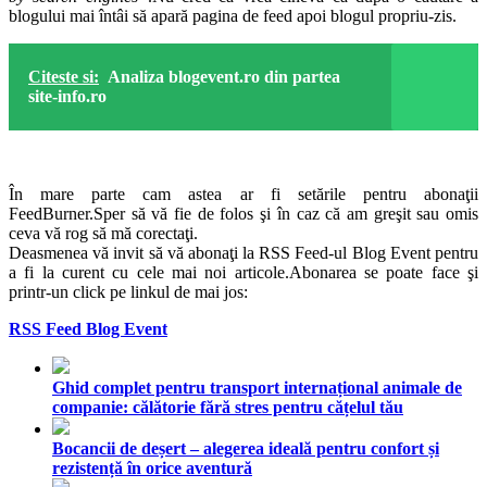
blogului mai întâi să apară pagina de feed apoi blogul propriu-zis.
Citeste si:
Analiza blogevent.ro din partea
site-info.ro
În mare parte cam astea ar fi setările pentru abonaţii
FeedBurner.Sper să vă fie de folos şi în caz că am greşit sau omis
ceva vă rog să mă corectaţi.
Deasmenea vă invit să vă abonaţi la RSS Feed-ul Blog Event pentru
a fi la curent cu cele mai noi articole.Abonarea se poate face şi
printr-un click pe linkul de mai jos:
RSS Feed Blog Event
Ghid complet pentru transport internațional animale de
companie: călătorie fără stres pentru cățelul tău
Bocancii de deșert – alegerea ideală pentru confort și
rezistență în orice aventură