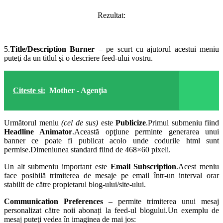
Rezultat:
5.
Title/Description Burner
– pe scurt cu ajutorul acestui meniu
puteţi da un titlul şi o descriere feed-ului vostru.
Citeste si:
Mother - Agenţia
Următorul meniu
(cel de sus)
este
Publicize
.Primul submeniu fiind
Headline Animator
.Această opţiune perminte generarea unui
banner ce poate fi publicat acolo unde codurile html sunt
permise.Dimeniunea standard fiind de 468×60 pixeli.
Un alt submeniu important este
Email Subscription
.Acest meniu
face posibilă trimiterea de mesaje pe email într-un interval orar
stabilit de către propietarul blog-ului/site-ului.
Communication Preferences
– permite trimiterea unui mesaj
personalizat către noii abonați la feed-ul blogului.Un exemplu de
mesaj puteţi vedea în imaginea de mai jos: