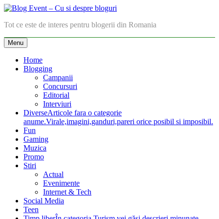
Skip
to
Blog Event – Cu si despre bloguri
Tot ce este de interes pentru blogerii din Romania
content
Menu
Home
Blogging
Campanii
Concursuri
Editorial
Interviuri
Diverse
Articole fara o categorie
anume.Virale,imagini,ganduri,pareri orice posibil si imposibil.
Fun
Gaming
Muzica
Promo
Stiri
Actual
Evenimente
Internet & Tech
Social Media
Teen
Timp liber
În categoria Turism vei găsi descrieri minunate