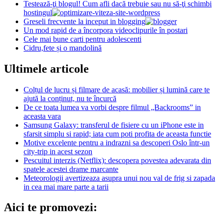
Testează-ţi blogul! Cum afli dacă trebuie sau nu să-ţi schimbi
hostingul
Greseli frecvente la inceput in blogging
Un mod rapid de a încorpora videoclipurile în postari
Cele mai bune carti pentru adolescenti
Cidru,fete și o mandolină
Ultimele articole
Colțul de lucru și filmare de acasă: mobilier și lumină care te
ajută la conținut, nu te încurcă
De ce toata lumea va vorbi despre filmul „Backrooms” in
aceasta vara
Samsung Galaxy: transferul de fisiere cu un iPhone este in
sfarsit simplu si rapid; iata cum poti profita de aceasta functie
Motive excelente pentru a indrazni sa descoperi Oslo într-un
city-trip in acest sezon
Pescuitul interzis (Netflix): descopera povestea adevarata din
spatele acestei drame marcante
Meteorologii avertizeaza asupra unui nou val de frig si zapada
in cea mai mare parte a tarii
Aici te promovezi: