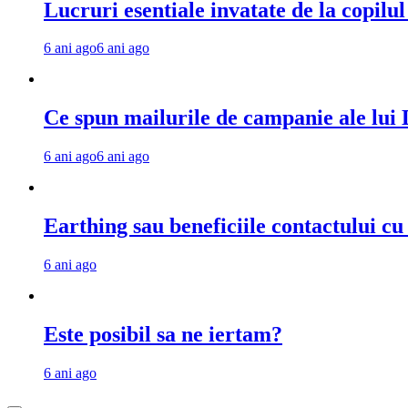
Lucruri esentiale invatate de la copilu
6 ani ago
6 ani ago
Ce spun mailurile de campanie ale lu
6 ani ago
6 ani ago
Earthing sau beneficiile contactului c
6 ani ago
Este posibil sa ne iertam?
6 ani ago