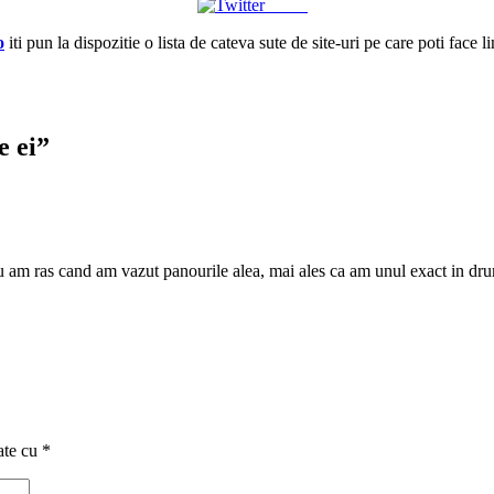
Tweet
o
iti pun la dispozitie o lista de cateva sute de site-uri pe care poti face l
e ei
”
m ras cand am vazut panourile alea, mai ales ca am unul exact in drumu
ate cu
*