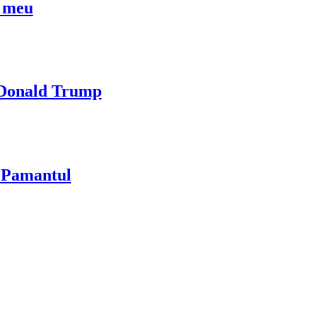
l meu
i Donald Trump
u Pamantul