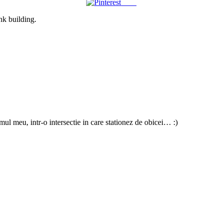
Save
ink building.
l meu, intr-o intersectie in care stationez de obicei… :)