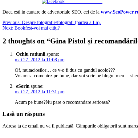
Share on Facebook
Daca esti in cautare de advertoriale SEO, cei de la
www.SeoPower.r
Navigare
Previous:
Despre fotografie/fotografi (partea a I-a).
Next:
Bookfest-voi mai citiți?
în
articole
2 thoughts on “
Gina Pistol și recomandăril
Ochiu ratiunii
spune:
mai 27, 2012 la 11:08 pm
Of, rautaciosilor… ce v-o fi dus cu gandul acolo???
Voiam sa comentez pe bune, dar voi scrie pe blogul meu… si eu a
eSorin
spune:
mai 27, 2012 la 11:31 pm
Acum pe bune?Nu pare o recomandare serioasa?
Lasă un răspuns
Adresa ta de email nu va fi publicată.
Câmpurile obligatorii sunt marc