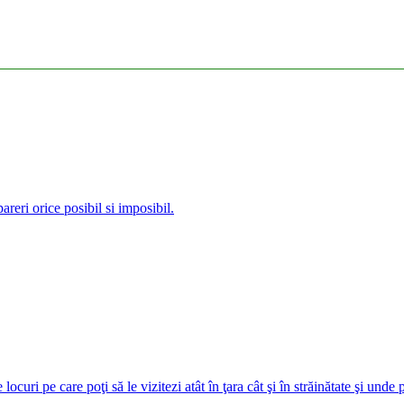
reri orice posibil si imposibil.
curi pe care poţi să le vizitezi atât în ţara cât şi în străinătate şi unde 