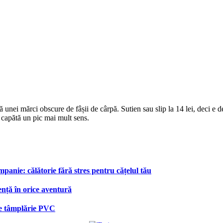
ă unei mărci obscure de fâșii de cârpă. Sutien sau slip la 14 lei, deci e
a capătă un pic mai mult sens.
anie: călătorie fără stres pentru cățelul tău
ență în orice aventură
 de tâmplărie PVC