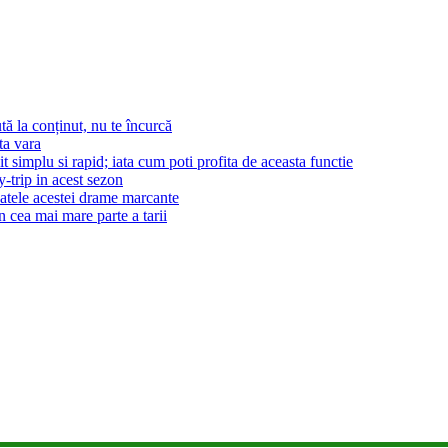
tă la conținut, nu te încurcă
ta vara
t simplu si rapid; iata cum poti profita de aceasta functie
-trip in acest sezon
patele acestei drame marcante
n cea mai mare parte a tarii