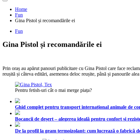
Home
Fun
Gina Pistol și recomandările ei
Fun
Gina Pistol și recomandările ei
Prin oraș au apărut panouri publicitare cu Gina Pistol care face reclam
reușită și câteva editări, asemenea deloc reușite, până și panourile ale
Pentru fetish-uri cât o mai merge piața?
Ghid complet pentru transport internațional animale de comp
Bocancii de deșert – alegerea ideală pentru confort și rezist
De la profil la geam termoizolant: cum lucrează o fabrică