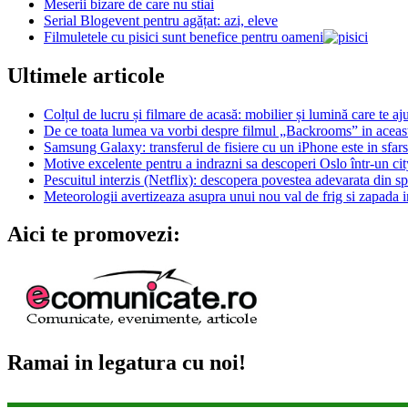
Meserii bizare de care nu stiai
Serial Blogevent pentru agățat: azi, eleve
Filmuletele cu pisici sunt benefice pentru oameni
Ultimele articole
Colțul de lucru și filmare de acasă: mobilier și lumină care te aju
De ce toata lumea va vorbi despre filmul „Backrooms” in aceas
Samsung Galaxy: transferul de fisiere cu un iPhone este in sfarsi
Motive excelente pentru a indrazni sa descoperi Oslo într-un city
Pescuitul interzis (Netflix): descopera povestea adevarata din s
Meteorologii avertizeaza asupra unui nou val de frig si zapada i
Aici te promovezi:
Ramai in legatura cu noi!