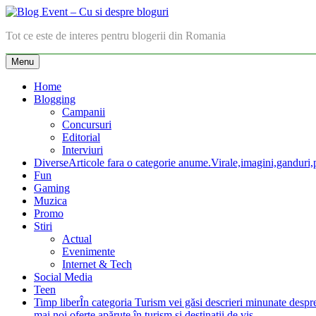
Skip
to
Blog Event – Cu si despre bloguri
Tot ce este de interes pentru blogerii din Romania
content
Menu
Home
Blogging
Campanii
Concursuri
Editorial
Interviuri
Diverse
Articole fara o categorie anume.Virale,imagini,ganduri,pa
Fun
Gaming
Muzica
Promo
Stiri
Actual
Evenimente
Internet & Tech
Social Media
Teen
Timp liber
În categoria Turism vei găsi descrieri minunate despre lo
mai noi oferte apărute în turism şi destinaţii de vis.