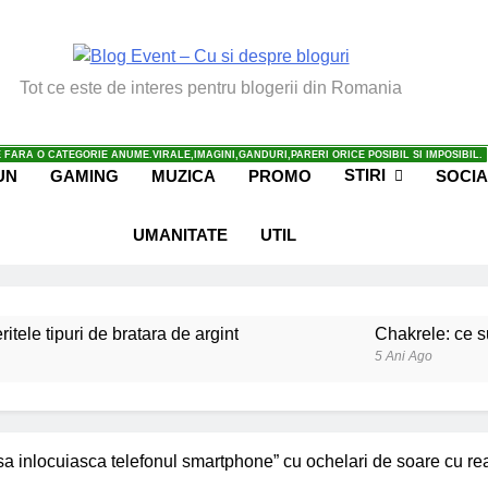
vent – Cu Si Despre Bl
Tot ce este de interes pentru blogerii din Romania
 FARA O CATEGORIE ANUME.VIRALE,IMAGINI,GANDURI,PARERI ORICE POSIBIL SI IMPOSIBIL.
STIRI
UN
GAMING
MUZICA
PROMO
SOCIA
UMANITATE
UTIL
ritele tipuri de bratara de argint
Chakrele: ce su
5 Ani Ago
iale invatate de la copilul meu
Ce spun mailuri
6 Ani Ago
beneficiile contactului cu Pamantul
Este posibi
a inlocuiasca telefonul smartphone” cu ochelari de soare cu re
6 Ani Ago