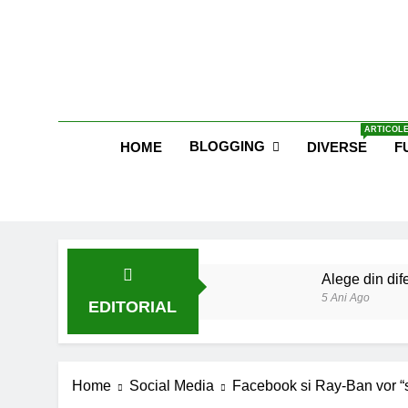
Skip
to
content
Blog E
ARTICOLE
BLOGGING
HOME
DIVERSE
F
Alege din dife
5 Ani Ago
EDITORIAL
Lucruri esent
6 Ani Ago
Earthing sau 
Home
Social Media
Facebook si Ray-Ban vor “s
6 Ani Ago