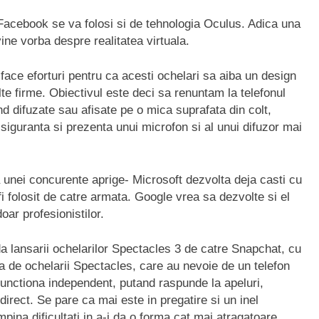
acebook se va folosi si de tehnologia Oculus. Adica una
ine vorba despre realitatea virtuala.
ce eforturi pentru ca acesti ochelari sa aiba un design
lte firme. Obiectivul este deci sa renuntam la telefonul
d difuzate sau afisate pe o mica suprafata din colt,
u siguranta si prezenta unui microfon si al unui difuzor mai
a unei concurente aprige- Microsoft dezvolta deja casti cu
 fi folosit de catre armata. Google vrea sa dezvolte si el
oar profesionistilor.
a lansarii ochelarilor Spectacles 3 de catre Snapchat, cu
ta de ochelarii Spectacles, care au nevoie de un telefon
functiona independent, putand raspunde la apeluri,
direct. Se pare ca mai este in pregatire si un inel
pina dificultati in a-i da o forma cat mai atragatoare.