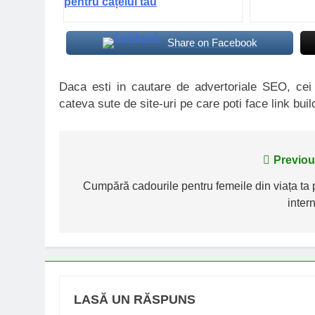
pentru cățelul tău
Share on Facebook
Daca esti in cautare de advertoriale SEO, ce
cateva sute de site-uri pe care poti face link buil
Navigare
Previou
în
Cumpără cadourile pentru femeile din viața ta 
inter
articole
LASĂ UN RĂSPUNS