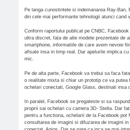
Pe langa cunostintele si indemanarea Ray-Ban, F
din cele mai performante tehnologii atunci cand v
Conform raportului publicat pe CNBC, Facebook fa
ultra discret, fata de alte modele prezentate de a
smartphone, informatiile de care avem nevoie fiin
afisate insa in timp real. Dar apelurile implica c
mic.
Pe de alta parte, Facebook va trebui sa faca fat
o realitate mixta si chiar un prototip ce va putea
ochelari conectati, Google Glass, destinati insa d
In paralel, Facebook se pregateste si sa raspund
proprii sai ochelari cu camera 3D- Stella. Dar fa
pentru a functiona, ochelarii de la Facebook pot 
consultarea de imagini si difuzarea de imagini in 
conectat, Agios. Dar se pare ca inca se mai intam