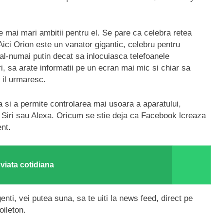
e mai mari ambitii pentru el. Se pare ca celebra retea
 Aici Orion este un vanator gigantic, celebru pentru
al-numai putin decat sa inlocuiasca telefoanele
, sa arate informatii pe un ecran mai mic si chiar sa
e il urmaresc.
ra si a permite controlarea mai usoara a aparatului,
Siri sau Alexa. Oricum se stie deja ca Facebook lcreaza
ent.
n viata cotidiana
genti, vei putea suna, sa te uiti la news feed, direct pe
oileton.