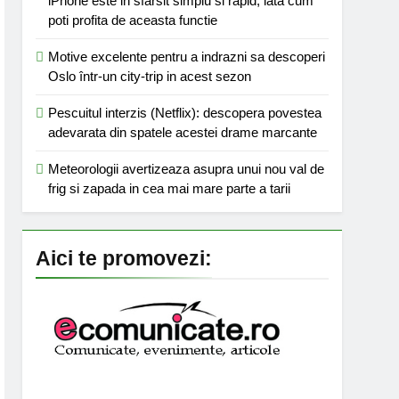
iPhone este in sfarsit simplu si rapid; iata cum
poti profita de aceasta functie
Motive excelente pentru a indrazni sa descoperi
Oslo într-un city-trip in acest sezon
Pescuitul interzis (Netflix): descopera povestea
adevarata din spatele acestei drame marcante
Meteorologii avertizeaza asupra unui nou val de
frig si zapada in cea mai mare parte a tarii
Aici te promovezi: