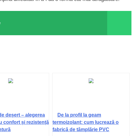
e
de deșert – alegerea
De la profil la geam
u confort și rezistență
termoizolant: cum lucrează o
ntură
fabrică de tâmplărie PVC