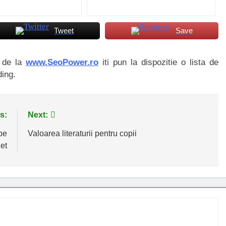
Tweet
Save
i de la
www.SeoPower.ro
iti pun la dispozitie o lista de
ding.
s:
Next:
pe
Valoarea literaturii pentru copii
net