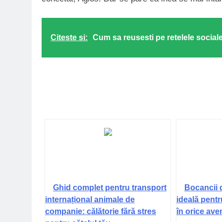
Citeste si:
Cum sa reusesti pe retelele social
Ghid complet pentru transport
Bocancii 
internațional animale de
ideală pentr
companie: călătorie fără stres
în orice ave