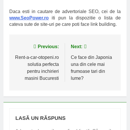
Daca esti in cautare de advertoriale SEO, cei de la
www.SeoPower.ro
iti pun la dispozitie o lista de
cateva sute de site-uri pe care poti face link building.
Navigare
Previous:
Next:
în
Rent-a-car-otopeni.ro
Ce face din Japonia
solutia perfecta
una din cele mai
articole
pentru inchirieri
frumoase tari din
masini Bucuresti
lume?
LASĂ UN RĂSPUNS