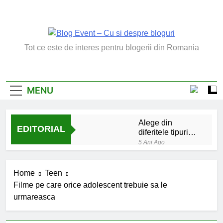
Skip
to
content
Blog Event – Cu Si
Tot ce este de interes pentru blogerii din Romania
Despre Bloguri
MENU
Alege din
EDITORIAL
diferitele tipuri
de bratara de
5 Ani Ago
argint
Chakrele: ce sunt si
la ce folosesc?
Home
Teen
5 Ani Ago
Filme pe care orice adolescent trebuie sa le
Lucruri esentiale
urmareasca
invatate de la copilul
meu
6 Ani Ago