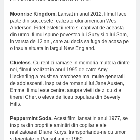
Moonrise Kingdom.
Lansat in anul 2012, filmul face
parte din succesele realizatorului american Wes
Anderson. Fidel esteticii retro si captivat de aceasta
din urma, filmul spune povestea lui Suzy si a lui Sam,
in varsta de 12 ani, care au decis sa fuga de acasa pe
o insula situata in largul New England.
Clueless.
Cu replici ramase in memoria multora dintre
noi, filmul realizat in anul 1995 de catre Amy
Heckerling a reusit sa marcheze mai multe generatii
de adolescenti. Inspirat de romanul lui Jane Austen,
Emma, filmul este centrat asupra vietii de zi cu zi a
tinerei Cher, o eleva de liceu populara din Beverly
Hills.
Peppermint Soda.
Acest film, lansat in anul 1977, se
inspira din propriile amintiri din copilarie ale
realizatoarei Diane Kurys, transportandu-ne cu umor
si lejeritate in Parisul anilor 1960.