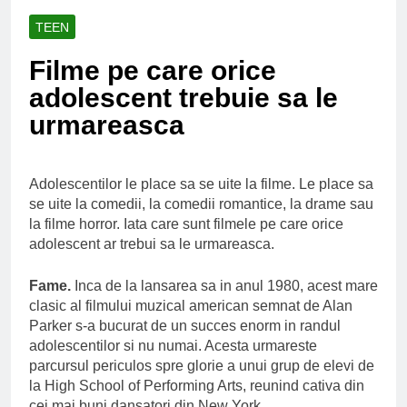
Ce spun mailurile de
campanie ale lui
TEEN
Donald Trump
6 Ani Ago
Filme pe care orice
Earthing sau
beneficiile contactului
adolescent trebuie sa le
cu Pamantul
6 Ani Ago
urmareasca
Este posibil sa ne
iertam?
6 Ani Ago
Adolescentilor le place sa se uite la filme. Le place sa
se uite la comedii, la comedii romantice, la drame sau
la filme horror. Iata care sunt filmele pe care orice
adolescent ar trebui sa le urmareasca.
Fame.
Inca de la lansarea sa in anul 1980, acest mare
clasic al filmului muzical american semnat de Alan
Parker s-a bucurat de un succes enorm in randul
adolescentilor si nu numai. Acesta urmareste
parcursul periculos spre glorie a unui grup de elevi de
la High School of Performing Arts, reunind cativa din
cei mai buni dansatori din New York.