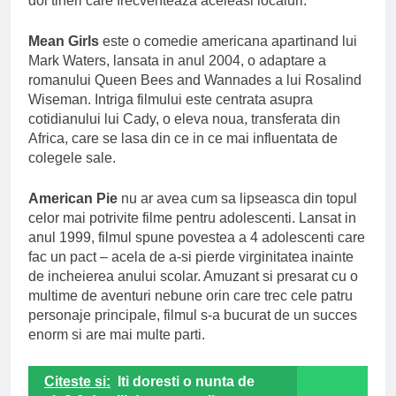
doi tineri care frecventeaza aceleasi localuri.
Mean Girls
este o comedie americana apartinand lui
Mark Waters, lansata in anul 2004, o adaptare a
romanului Queen Bees and Wannades a lui Rosalind
Wiseman. Intriga filmului este centrata asupra
cotidianului lui Cady, o eleva noua, transferata din
Africa, care se lasa din ce in ce mai influentata de
colegele sale.
American Pie
nu ar avea cum sa lipseasca din topul
celor mai potrivite filme pentru adolescenti. Lansat in
anul 1999, filmul spune povestea a 4 adolescenti care
fac un pact – acela de a-si pierde virginitatea inainte
de incheierea anului scolar. Amuzant si presarat cu o
multime de aventuri nebune orin care trec cele patru
personaje principale, filmul s-a bucurat de un succes
enorm si are mai multe parti.
Citeste si:
Iti doresti o nunta de