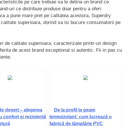
cteristicile pe care trebuie sa le detina un brand ce
and-uri ce distribuie produse doar pentru a oferi
 fara a pune mare pret pe calitatea acestora, Superdry
 calitate superioara, dorind sa isi bucure consumatorii pe
i de calitate superioara, caracterizate printr-un design
erita de acest brand exceptional si autentic. Fii in pas cu
tente.
de deșert – alegerea
De la profil la geam
u confort și rezistență
termoizolant: cum lucrează o
ntură
fabrică de tâmplărie PVC