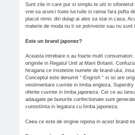
Sunt zile in care pur si simplu te uiti in sifonieru
vrei sa arunci toate lucruile si ramai fara pofta d
placut nimic din dulap ai ales sa stai in casa. Ac
materie de moda nu ti se potriveste sau nu sunt 
Este un brand japonez?
Aceasta intrebare o au foarte multi consumatori.
originile in Regatul Unit al Marii Britanii. Confu
hiragana ce insoteste numele de brand-ului, insa
Conceptul este denumit “ Engrish “ si isi are ori
vestimentare cuvinte in limba engleza. Superdry
oferite cuvinte in limba japoneza. Cei ce au lans
adaugate pe bunurile confectionate sunt generate
cunostiinta in legatura cu limba japoneza.
Ceea ce este de origine nipona in acest brand est