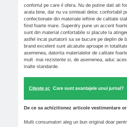
confortul pe care il ofera. Nu de putine dati ati f
arata bine, dar nu va simteati deloc confortabil p
confectionate din materiale ieftine de calitate sl
fiind foarte mare. Superdry pune un accent foart
sunt din material confortabile si placute la ating
astfel incat purtatorii sa se bucure pe deplin de b
brand excelent sunt alcatuite aproape in totalitat
asemenea, datorita materialelor de calitate foart
mult mai rezistente si, de asemenea, aduc aceste
inalte standarde.
Citeste si:
Care sunt avantajele unui jurnal?
De ce sa achizitionez articole vestimentare or
Multi consumatori aleg un bun original doar pentr