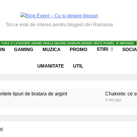
vent – Cu Si Despre Bl
Tot ce este de interes pentru blogerii din Romania
 FARA O CATEGORIE ANUME.VIRALE,IMAGINI,GANDURI,PARERI ORICE POSIBIL SI IMPOSIBIL.
STIRI
UN
GAMING
MUZICA
PROMO
SOCIA
UMANITATE
UTIL
ritele tipuri de bratara de argint
Chakrele: ce su
5 Ani Ago
iale invatate de la copilul meu
Ce spun mailuri
6 Ani Ago
beneficiile contactului cu Pamantul
Este posibi
t!
6 Ani Ago