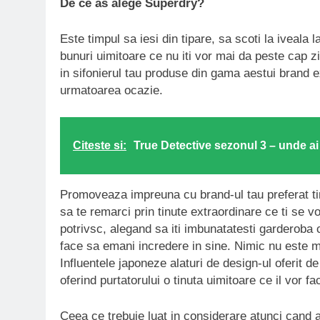
De ce as alege Superdry?
Este timpul sa iesi din tipare, sa scoti la iveala
bunuri uimitoare ce nu iti vor mai da peste cap zi
in sifonierul tau produse din gama aestui brand ex
urmatoarea ocazie.
Citeste si:
True Detective sezonul 3 – unde ai 
Promoveaza impreuna cu brand-ul tau preferat tiner
sa te remarci prin tinute extraordinare ce ti se vo
potrivsc, alegand sa iti imbunatatesti garderoba 
face sa emani incredere in sine. Nimic nu este ma
Influentele japoneze alaturi de design-ul oferit d
oferind purtatorului o tinuta uimitoare ce il vor f
Ceea ce trebuie luat in considerare atunci cand a