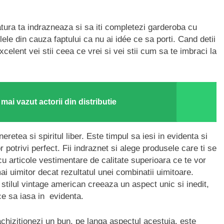
 latura ta indrazneaza si sa iti completezi garderoba cu
lele din cauza faptului ca nu ai idée ce sa porti. Cand detii
celent vei stii ceea ce vrei si vei stii cum sa te imbraci la
mai vazut actorii din distributie
etea si spiritul liber. Este timpul sa iesi in evidenta si
r potrivi perfect. Fii indraznet si alege produsele care ti se
cu articole vestimentare de calitate superioara ce te vor
i uimitor decat rezultatul unei combinatii uimitoare.
e stilul vintage american creeaza un aspect unic si inedit,
ace sa iasa in evidenta.
chizitionezi un bun, pe langa aspectul acestuia, este