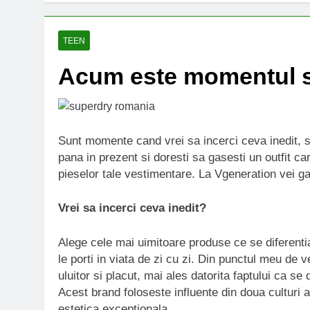
TEEN
Acum este momentul sa
Sunt momente cand vrei sa incerci ceva inedit, sa 
pana in prezent si doresti sa gasesti un outfit car
pieselor tale vestimentare. La Vgeneration vei gas
Vrei sa incerci ceva inedit?
Alege cele mai uimitoare produse ce se diferentia
le porti in viata de zi cu zi. Din punctul meu de
uluitor si placut, mai ales datorita faptului ca s
Acest brand foloseste influente din doua culturi af
estetica exceptionala.