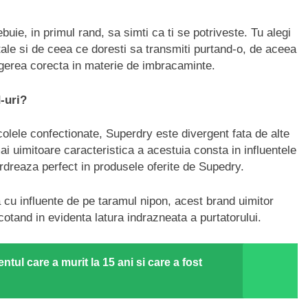
buie, in primul rand, sa simti ca ti se potriveste. Tu alegi
 tale si de ceea ce doresti sa transmiti purtand-o, de aceea
legerea corecta in materie de imbracaminte.
-uri?
colele confectionate, Superdry este divergent fata de alte
ai uimitoare caracteristica a acestuia consta in influentele
cardreaza perfect in produsele oferite de Supedry.
a cu influente de pe taramul nipon, acest brand uimitor
otand in evidenta latura indrazneata a purtatorului.
tul care a murit la 15 ani si care a fost