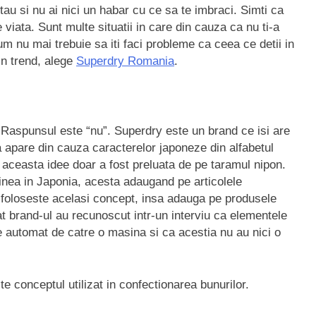
l tau si nu ai nici un habar cu ce sa te imbraci. Simti ca
e viata. Sunt multe situatii in care din cauza ca nu ti-a
um nu mai trebuie sa iti faci probleme ca ceea ce detii in
in trend, alege
Superdry Romania
.
 Raspunsul este “nu”. Superdry este un brand ce isi are
zia apare din cauza caracterelor japoneze din alfabetul
 aceasta idee doar a fost preluata de pe taramul nipon.
ginea in Japonia, acesta adaugand pe articolele
 foloseste acelasi concept, insa adauga pe produsele
at brand-ul au recunoscut intr-un interviu ca elementele
 automat de catre o masina si ca acestia nu au nici o
e conceptul utilizat in confectionarea bunurilor.