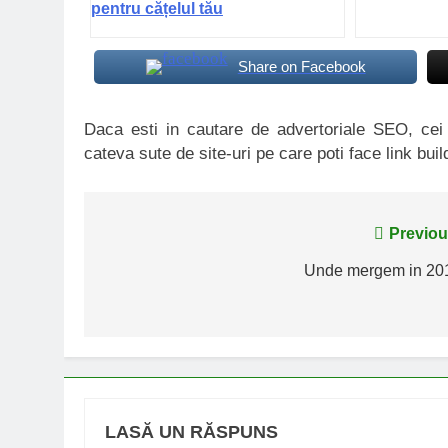
pentru cățelul tău
Share on Facebook
Daca esti in cautare de advertoriale SEO, ce
cateva sute de site-uri pe care poti face link buil
Navigare
Previou
în
Unde mergem in 20
articole
LASĂ UN RĂSPUNS