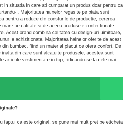
ost in situatia in care ati cumparat un produs doar pentru ca
urtandu-l. Majoritatea hainelor regasite pe piata sunt
aba pentru a reduce din consturile de productie, cererea
e mare pe calitate si de aceea produsele confectionate
ere. Acest brand combina calitatea cu design-uri uimitoare,
unurile achizitionate. Majoritatea hainelor oferite de acest
e din bumbac, fiind un material placut ce ofera confort. De
e inalta din care sunt alcatuite produsele, acestea sunt
 articole vestimentare in top, ridicandu-se la cele mai
iginale?
u faptul ca este original, se pune mai mult pret pe eticheta