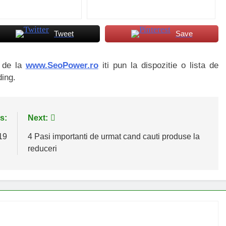
Tweet
Save
i de la
www.SeoPower.ro
iti pun la dispozitie o lista de
ding.
s:
Next:
19
4 Pasi importanti de urmat cand cauti produse la
reduceri