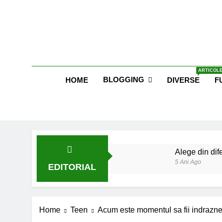
Skip
to
content
Blog E
ARTICOLE
BLOGGING
HOME
DIVERSE
F
Alege din dife
5 Ani Ago
EDITORIAL
Lucruri esent
6 Ani Ago
Earthing sau 
Home
Teen
Acum este momentul sa fii indrazne
6 Ani Ago