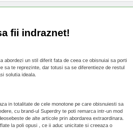
 fii indraznet!
abordezi un stil diferit fata de ceea ce obisnuiai sa porti
e sa te reprezinte, dar totusi sa se diferentieze de restul
i solutia ideala.
za in totalitate de cele monotone pe care obisnuiesti sa
 vedere, cu brand-ul Superdry te poti remarca intr-un mod
e deosebeste de alte articole prin abordarea extraordinara.
late la poli opusi , ce ii aduc unicitate si creeaza o