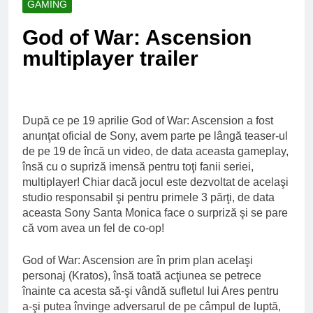
GAMING
Ce spun mailurile de
campanie ale lui
God of War: Ascension
Donald Trump
6 Ani Ago
multiplayer trailer
Earthing sau
beneficiile contactului
cu Pamantul
6 Ani Ago
Este posibil sa ne
iertam?
După ce pe 19 aprilie God of War: Ascension a fost
6 Ani Ago
anunţat oficial de Sony, avem parte pe lângă teaser-ul
de pe 19 de încă un video, de data aceasta gameplay,
însă cu o supriză imensă pentru toţi fanii seriei,
multiplayer! Chiar dacă jocul este dezvoltat de acelaşi
studio responsabil şi pentru primele 3 părţi, de data
aceasta Sony Santa Monica face o surpriză şi se pare
că vom avea un fel de co-op!
God of War: Ascension are în prim plan acelaşi
personaj (Kratos), însă toată acţiunea se petrece
înainte ca acesta să-şi vândă sufletul lui Ares pentru
a-şi putea învinge adversarul de pe câmpul de luptă,