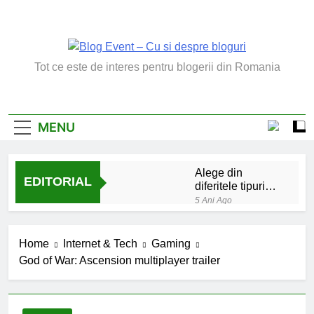
Skip
to
content
Blog Event – Cu Si
Tot ce este de interes pentru blogerii din Romania
Despre Bloguri
MENU
Alege din
EDITORIAL
diferitele tipuri
de bratara de
5 Ani Ago
argint
Chakrele: ce sunt si
la ce folosesc?
Home
Internet & Tech
Gaming
5 Ani Ago
God of War: Ascension multiplayer trailer
Lucruri esentiale
invatate de la copilul
meu
6 Ani Ago