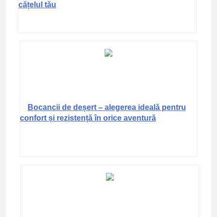
cățelul tău
Bocancii de deșert – alegerea ideală pentru
confort și rezistență în orice aventură