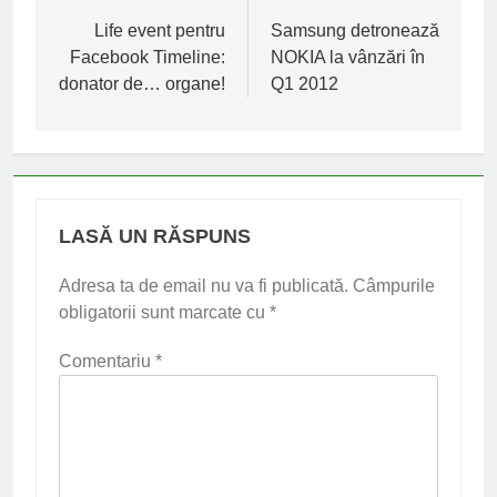
în
Life event pentru
Samsung detronează
Facebook Timeline:
NOKIA la vânzări în
articole
donator de… organe!
Q1 2012
LASĂ UN RĂSPUNS
Adresa ta de email nu va fi publicată.
Câmpurile
obligatorii sunt marcate cu
*
Comentariu
*