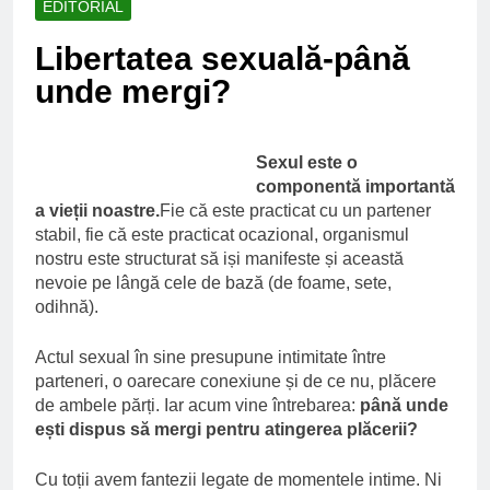
EDITORIAL
Ce spun mailurile de
campanie ale lui
Libertatea sexuală-până
Donald Trump
6 Ani Ago
unde mergi?
Earthing sau
beneficiile contactului
cu Pamantul
6 Ani Ago
Este posibil sa ne
Sexul este o
iertam?
componentă importantă
6 Ani Ago
a vieții noastre.
Fie că este practicat cu un partener
stabil, fie că este practicat ocazional, organismul
nostru este structurat să iși manifeste și această
nevoie pe lângă cele de bază (de foame, sete,
odihnă).
Actul sexual în sine presupune intimitate între
parteneri, o oarecare conexiune și de ce nu, plăcere
de ambele părți. Iar acum vine întrebarea:
până unde
ești dispus să mergi pentru atingerea plăcerii?
Cu toții avem fantezii legate de momentele intime. Ni