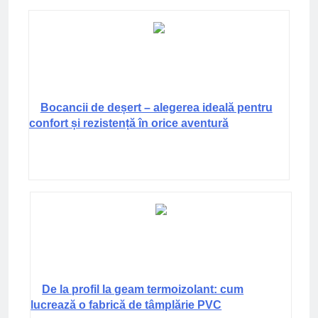
Bocancii de deșert – alegerea ideală pentru
confort și rezistență în orice aventură
De la profil la geam termoizolant: cum
lucrează o fabrică de tâmplărie PVC