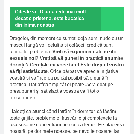
Citeste si:
O sora este mai mult
decat o prietena, este bucatica
din inima noastra
Dragelor, din moment ce sunteți deja semi-nude cu un
mascul lângă voi, celulita si colăceii cred că sunt
ultima lui problemă.
Vreți să experimentați poziții
sexuale noi? Vreți să vă puneți în practică anumite
dorințe? Cereți-le cu voce tare! Este dreptul vostru
să fiți satisfăcute.
Orice bărbat va aprecia inițiativa
voastră si va încerca pe cât posibil să o pună în
practică. Dar atâta timp cât el poate
lucra
doar pe
presupuneri și satisfacția voastra va fi tot o
presupunere.
Haideți ca atunci când intrăm în dormitor, să lăsăm
toate grijile, problemele, frustrările și complexele la
ușă și să ne concentrăm pe noi, ca femei. Pe plăcerea
noastră, pe dorințele noastre, pe nevoile noastre. Iar