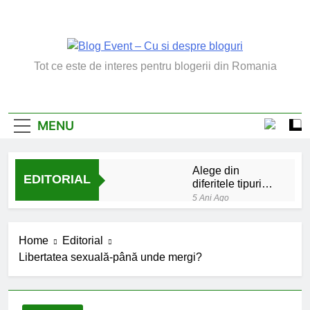
Skip
to
content
Blog Event – Cu Si
Tot ce este de interes pentru blogerii din Romania
Despre Bloguri
MENU
Alege din
EDITORIAL
diferitele tipuri
de bratara de
5 Ani Ago
argint
Chakrele: ce sunt si
la ce folosesc?
Home
Editorial
5 Ani Ago
Libertatea sexuală-până unde mergi?
Lucruri esentiale
invatate de la copilul
meu
6 Ani Ago