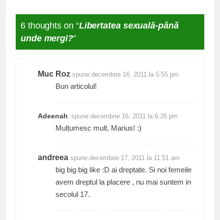
6 thoughts on “
Libertatea sexuală-până
unde mergi?
”
Muc Roz
spune:
decembrie 16, 2011 la 5:55 pm
Bun articolul!
Adeenah
spune:
decembrie 16, 2011 la 6:26 pm
Mulțumesc mult, Marius! :)
andreea
spune:
decembrie 17, 2011 la 11:51 am
big big big like :D ai dreptate. Si noi femeile
avem dreptul la placere , nu mai suntem in
secolul 17.