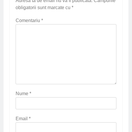
Adresa ta de email nu va fi publicată.
Câmpurile
obligatorii sunt marcate cu
*
Comentariu
*
Nume
*
Email
*