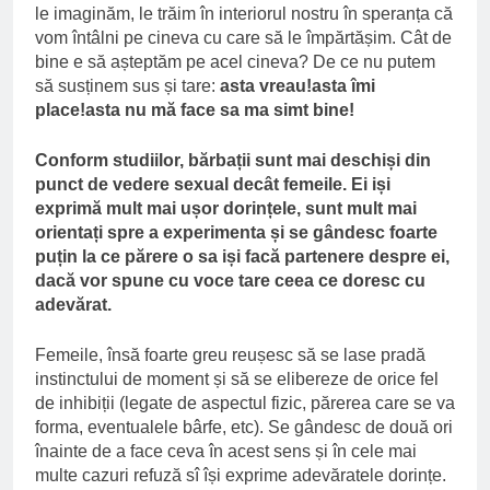
le imaginăm, le trăim în interiorul nostru în speranța că
vom întâlni pe cineva cu care să le împărtășim. Cât de
bine e să așteptăm pe acel cineva? De ce nu putem
să susținem sus și tare:
asta vreau!asta îmi
place!asta nu mă face sa ma simt bine!
Conform studiilor, bărbații sunt mai deschiși din
punct de vedere sexual decât femeile. Ei iși
exprimă mult mai ușor dorințele, sunt mult mai
orientați spre a experimenta și se gândesc foarte
puțin la ce părere o sa iși facă partenere despre ei,
dacă vor spune cu voce tare ceea ce doresc cu
adevărat.
Femeile, însă foarte greu reușesc să se lase pradă
instinctului de moment și să se elibereze de orice fel
de inhibiții (legate de aspectul fizic, părerea care se va
forma, eventualele bârfe, etc). Se gândesc de două ori
înainte de a face ceva în acest sens și în cele mai
multe cazuri refuză sî își exprime adevăratele dorințe.