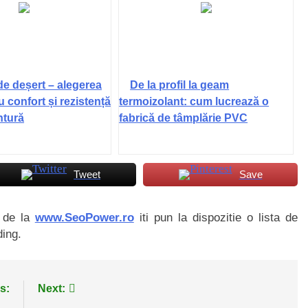
de deșert – alegerea
De la profil la geam
u confort și rezistență
termoizolant: cum lucrează o
ntură
fabrică de tâmplărie PVC
Tweet
Save
i de la
www.SeoPower.ro
iti pun la dispozitie o lista de
ding.
s:
Next: