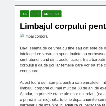
FUN
TEEN
UMANITATE
Limbajul corpului pent
Da-ti seama de ce vrea cu tine sau cat este de in
intelegeti ce vreau sa spun, inainte sa vorbeasca
simt atunci cand simt acele lucruri. Insa barbati
corpului ii da de gol iar femeile care vor sa stie 
continuare.
Acest lucru se intampla pentru ca semnalele limbaj
limbajul corporal cu mai mult de 30 de ani de exep
Asadar, in primele etape ale unor noi relatii (ca 
o prima intalnire), uita-te bine dupa anumite sem
partenerul de intalnire in legatura cu persoana ta