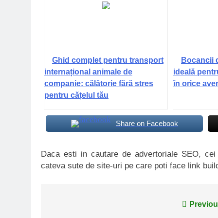
Ghid complet pentru transport
Bocancii 
internațional animale de
ideală pentr
companie: călătorie fără stres
în orice ave
pentru cățelul tău
Share on Facebook
Daca esti in cautare de advertoriale SEO, ce
cateva sute de site-uri pe care poti face link buil
Navigare
Previou