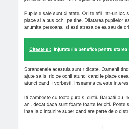
Pupilele sale sunt dilatate. Ori te afli intr-un l
place si a pus ochii pe tine. Dilatarea pupilelor 
anumita persoana si esti atrasa de ea sau de ori
Citeste si:
Injuraturile benefice pentru starea 
Sprancenele acestuia sunt ridicate. Oamenii tind
ajute sa isi ridice ochii atunci cand le place ceea
atunci cand ii vorbesti, inseamna ca este interesa
Iti zambeste cu toata gura si dintii. Barbatii au 
ani, decat daca sunt foarte foarte fericiti. Poate s
insa la o intalnire super cand are parte de o dis