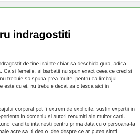
ru indragostiti
dragostit de tine inainte chiar sa deschida gura, adica
. Ca si femeile, si barbatii nu spun exact ceea ce cred si
i nu trebuie sa spuna prea multe, pentru ca limbajul
ce este cu ei, nu trebuie decat sa citesca aici in
ului corporal pot fi extrem de explicite, sustin expertii in
erienta in domeniu si autori renumiti ale multor carti.
atunci cand te intalnesti pentru prima data cu o persoana-la
nale acre sa iti dea o idee despre ce ar putea simti
.