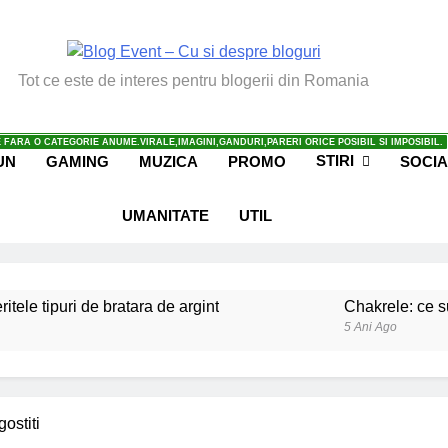
vent – Cu Si Despre Bl
Tot ce este de interes pentru blogerii din Romania
 FARA O CATEGORIE ANUME.VIRALE,IMAGINI,GANDURI,PARERI ORICE POSIBIL SI IMPOSIBIL.
STIRI
UN
GAMING
MUZICA
PROMO
SOCIA
UMANITATE
UTIL
ritele tipuri de bratara de argint
Chakrele: ce su
5 Ani Ago
iale invatate de la copilul meu
Ce spun mailuri
6 Ani Ago
beneficiile contactului cu Pamantul
Este posibi
ostiti
6 Ani Ago