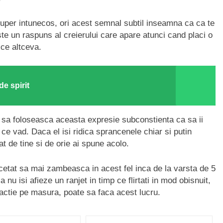
oc super intunecos, ori acest semnal subtil inseamna ca ca te
este un raspuns al creierului care apare atunci cand placi o
ce altceva.
de spirit
 sa foloseasca aceasta expresie subconstienta ca sa ii
 ce vad. Daca el isi ridica sprancenele chiar si putin
t de tine si de orie ai spune acolo.
incetat sa mai zambeasca in acest fel inca de la varsta de 5
a nu isi afieze un ranjet in timp ce flirtati in mod obisnuit,
tractie pe masura, poate sa faca acest lucru.