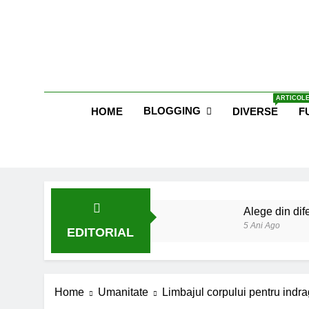
Skip
to
content
Blog E
ARTICOLE
BLOGGING
HOME
DIVERSE
F
Alege din dife
5 Ani Ago
EDITORIAL
Lucruri esent
6 Ani Ago
Earthing sau 
Home
Umanitate
Limbajul corpului pentru indrag
6 Ani Ago