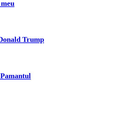
l meu
i Donald Trump
u Pamantul