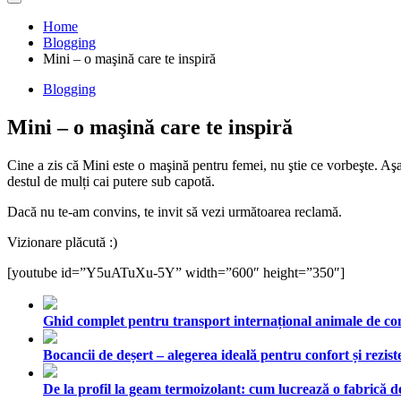
Home
Blogging
Mini – o maşină care te inspiră
Blogging
Mini – o maşină care te inspiră
Cine a zis că Mini este o maşină pentru femei, nu ştie ce vorbeşte. Aş
destul de mulți cai putere sub capotă.
Dacă nu te-am convins, te invit să vezi următoarea reclamă.
Vizionare plăcută :)
[youtube id=”Y5uATuXu-5Y” width=”600″ height=”350″]
Ghid complet pentru transport internațional animale de comp
Bocancii de deșert – alegerea ideală pentru confort și rezist
De la profil la geam termoizolant: cum lucrează o fabrică