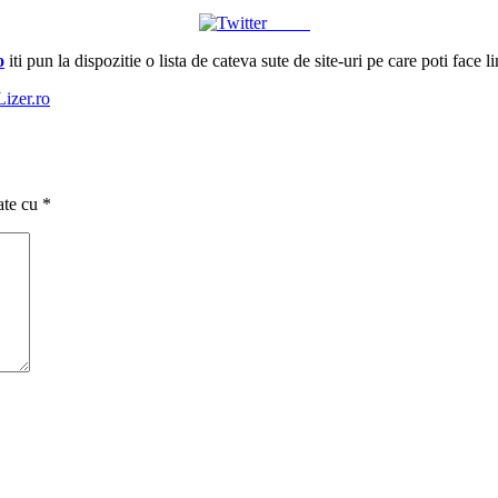
Tweet
o
iti pun la dispozitie o lista de cateva sute de site-uri pe care poti face l
zer.ro
ate cu
*