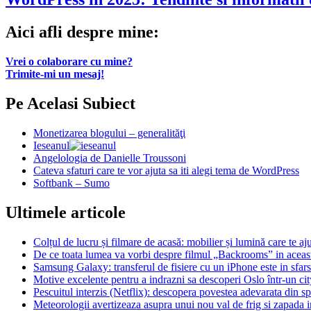
Aici afli despre mine:
Vrei o colaborare cu mine?
Trimite-mi un mesaj!
Pe Acelasi Subiect
Monetizarea blogului – generalităţi
Ieseanul
Angelologia de Danielle Troussoni
Cateva sfaturi care te vor ajuta sa iti alegi tema de WordPress
Softbank – Sumo
Ultimele articole
Colțul de lucru și filmare de acasă: mobilier și lumină care te aju
De ce toata lumea va vorbi despre filmul „Backrooms” in aceas
Samsung Galaxy: transferul de fisiere cu un iPhone este in sfarsi
Motive excelente pentru a indrazni sa descoperi Oslo într-un city
Pescuitul interzis (Netflix): descopera povestea adevarata din s
Meteorologii avertizeaza asupra unui nou val de frig si zapada i