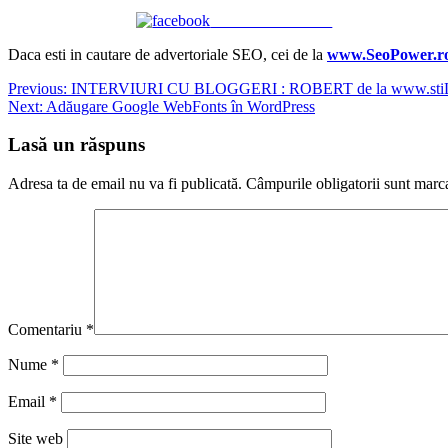
Share on Facebook
Daca esti in cautare de advertoriale SEO, cei de la
www.SeoPower.r
Navigare
Previous:
INTERVIURI CU BLOGGERI : ROBERT de la www.stiLi
Next:
Adăugare Google WebFonts în WordPress
în
articole
Lasă un răspuns
Adresa ta de email nu va fi publicată.
Câmpurile obligatorii sunt marc
Comentariu
*
Nume
*
Email
*
Site web