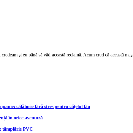
a credeam şi eu până să văd această reclamă. Acum cred că această maşină
anie: călătorie fără stres pentru cățelul tău
ență în orice aventură
 de tâmplărie PVC