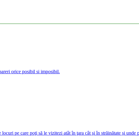
reri orice posibil si imposibil.
curi pe care poţi să le vizitezi atât în ţara cât şi în străinătate şi unde 