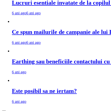
Lucruri esentiale invatate de la copilu
6 ani ago
6 ani ago
Ce spun mailurile de campanie ale lu
6 ani ago
6 ani ago
Earthing sau beneficiile contactului c
6 ani ago
Este posibil sa ne iertam?
6 ani ago