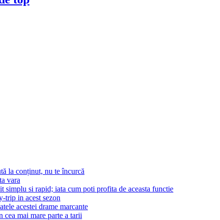
tă la conținut, nu te încurcă
ta vara
t simplu si rapid; iata cum poti profita de aceasta functie
-trip in acest sezon
patele acestei drame marcante
n cea mai mare parte a tarii