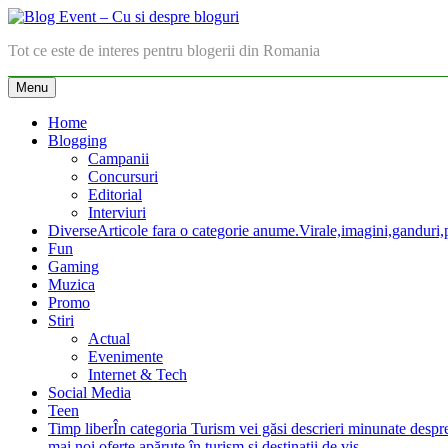
Skip
to
Blog Event – Cu si despre bloguri
Tot ce este de interes pentru blogerii din Romania
content
Menu
Home
Blogging
Campanii
Concursuri
Editorial
Interviuri
Diverse
Articole fara o categorie anume.Virale,imagini,ganduri,pa
Fun
Gaming
Muzica
Promo
Stiri
Actual
Evenimente
Internet & Tech
Social Media
Teen
Timp liber
În categoria Turism vei găsi descrieri minunate despre lo
mai noi oferte apărute în turism şi destinaţii de vis.