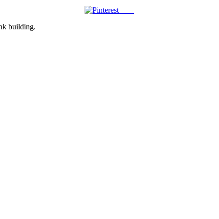
Save
ink building.