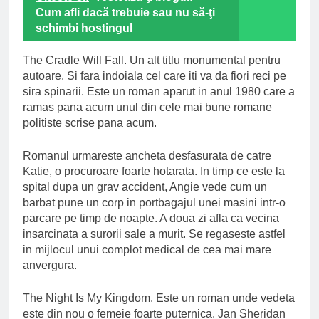
Cum afli dacă trebuie sau nu să-ţi
schimbi hostingul
The Cradle Will Fall. Un alt titlu monumental pentru
autoare. Si fara indoiala cel care iti va da fiori reci pe
sira spinarii. Este un roman aparut in anul 1980 care a
ramas pana acum unul din cele mai bune romane
politiste scrise pana acum.
Romanul urmareste ancheta desfasurata de catre
Katie, o procuroare foarte hotarata. In timp ce este la
spital dupa un grav accident, Angie vede cum un
barbat pune un corp in portbagajul unei masini intr-o
parcare pe timp de noapte. A doua zi afla ca vecina
insarcinata a surorii sale a murit. Se regaseste astfel
in mijlocul unui complot medical de cea mai mare
anvergura.
The Night Is My Kingdom. Este un roman unde vedeta
este din nou o femeie foarte puternica. Jan Sheridan