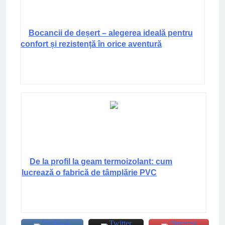
Bocancii de deșert – alegerea ideală pentru
confort și rezistență în orice aventură
De la profil la geam termoizolant: cum
lucrează o fabrică de tâmplărie PVC