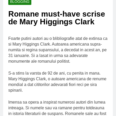
BLOGGING
Ce spun mailurile de
campanie ale lui
Romane must-have scrise
Donald Trump
6 Ani Ago
de Mary Higgings Clark
Earthing sau
beneficiile contactului
cu Pamantul
6 Ani Ago
Este posibil sa ne
Foarte putini autori au o blibliografie atat de extinsa ca
iertam?
si Mary Higgings Clark. Autoarea americana supra-
6 Ani Ago
numita si regina supansului, a decedat in acest an, pe
31 ianuarie. Si a lasat in urma sa adevarate
monumente ale romanului politist.
S-a stins la varsta de 92 de ani, cu penita in mana.
Mary Higgings Clark, o autoare americana de renume
mondial a dat cititorilor adevarati fiori reci pe sira
spinarii.
Imensa sa opera a inspirat numerosi autori din lumea
intreaga. Si numele sau va ramane pentru totdeauna
in istoria literaturii de suspans. Romanele sale au fost