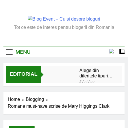
Skip
to
content
Blog Event – Cu Si
Tot ce este de interes pentru blogerii din Romania
Despre Bloguri
MENU
Alege din
EDITORIAL
diferitele tipuri
de bratara de
5 Ani Ago
argint
Chakrele: ce sunt si
la ce folosesc?
Home
Blogging
5 Ani Ago
Romane must-have scrise de Mary Higgings Clark
Lucruri esentiale
invatate de la copilul
meu
6 Ani Ago