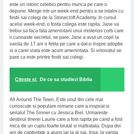
este un istoric celebru pentru munca pe care o
depune. Merge intr-un week-end pentru a se intalni cu
fostii sai colegi de la Stonecroft Academy. In cursul
acelui week-end, o fosta colega este rapita. Jane va
trebui sa faca fata amenintarii unui misterios corb care
ii cunoaste secretul, se pare. Jane a avut un copil la
varsta de 17 ani o fetita pe care a dat-o inspre adoptie
si a carei viata este acum amenintata. Si vinovatul se
pare ca este printre fostii sai colegi.
Citeste si:
De ce sa studiezi Biblia
All Around The Town. Este unul din cele mai
cunoscute si populare romane care a inspirat si
serialul The Sinner cu Jessica Biel. Urmareste
destinul tinerei Laurie care a fost rapita pe cand a fost
mica de un cuplu foarte brutal si maltratata. Dupa doi
ani de captivitate a ajuns iar la ai sai. Insa, la varsta