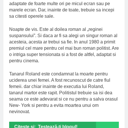
adaptate de foarte multe ori pe micul ecran sau pe
marele ecran. Dar, inainte de toate, trebuie sa incepi
sa citesti operele sale.
Noapte de vis. Este al doilea roman al „reginei
suspansului”. Si daca ar fi sa alegi un singur roman al
acesteia, acesta ar trebui sa fie. In anul 1980 a primit
premiul cel mare pentru cel mai bun roman politist. Are
o intriga super tensionata si a fost de altfel, adaptat si
pentru cinema.
Tanarul Roland este condamnat la moarte pentru
uciderea unei femei. A fost recunoscut de catre fiul
femeii. dar chiar inainte de executia lui Roland,
tanarul martor este rapit. Politistul trebuie sa isi dea
seama ce este adevarat si ce nu pentru a salva orasul
New- York si pentru a evita moartea unui om
nevinovat.
Citeste si:
Testează-ţi blogul!