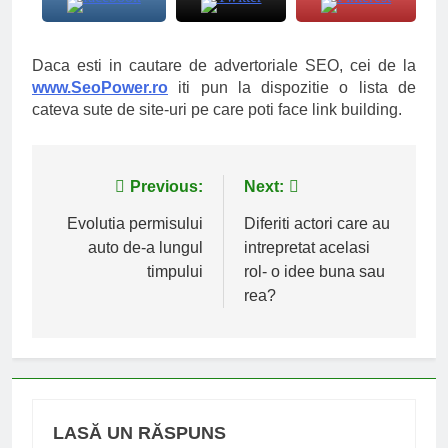
Daca esti in cautare de advertoriale SEO, cei de la
www.SeoPower.ro
iti pun la dispozitie o lista de
cateva sute de site-uri pe care poti face link building.
Navigare
Previous:
Next:
în
Evolutia permisului
Diferiti actori care au
auto de-a lungul
intrepretat acelasi
articole
timpului
rol- o idee buna sau
rea?
LASĂ UN RĂSPUNS