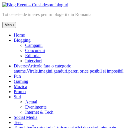
Skip
to
Blog Event – Cu si despre bloguri
Tot ce este de interes pentru blogerii din Romania
content
Menu
Home
Blogging
Campanii
Concursuri
Editorial
Interviuri
Diverse
Articole fara o categorie
anume.Virale,imagini,ganduri,pareri orice posibil si imposibil.
Fun
Gaming
Muzica
Promo
Stiri
Actual
Evenimente
Internet & Tech
Social Media
Teen
Timp liber
În categoria Turism vei găsi descrieri minunate