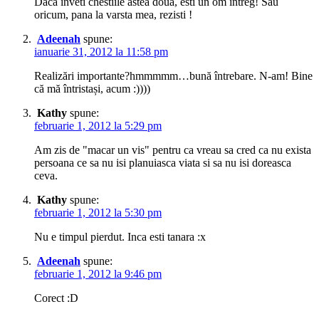
Daca inveti chestiile astea doua, esti un om intreg! Sau
oricum, pana la varsta mea, rezisti !
Adeenah
spune:
ianuarie 31, 2012 la 11:58 pm
Realizări importante?hmmmmm…bună întrebare. N-am! Bine
că mă întristași, acum :))))
Kathy
spune:
februarie 1, 2012 la 5:29 pm
Am zis de "macar un vis" pentru ca vreau sa cred ca nu exista
persoana ce sa nu isi planuiasca viata si sa nu isi doreasca
ceva.
Kathy
spune:
februarie 1, 2012 la 5:30 pm
Nu e timpul pierdut. Inca esti tanara :x
Adeenah
spune:
februarie 1, 2012 la 9:46 pm
Corect :D