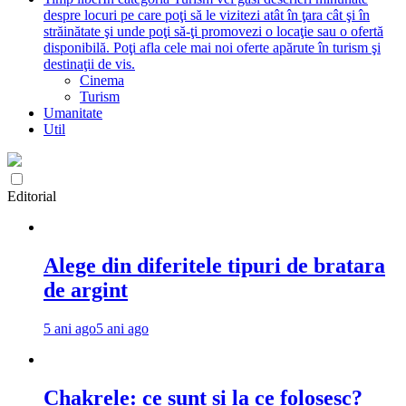
despre locuri pe care poţi să le vizitezi atât în ţara cât şi în
străinătate şi unde poţi să-ţi promovezi o locaţie sau o ofertă
disponibilă. Poţi afla cele mai noi oferte apărute în turism şi
destinaţii de vis.
Cinema
Turism
Umanitate
Util
Editorial
Alege din diferitele tipuri de bratara
de argint
5 ani ago
5 ani ago
Chakrele: ce sunt si la ce folosesc?