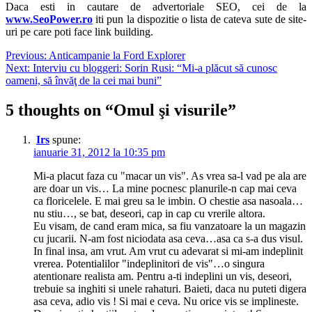
Daca esti in cautare de advertoriale SEO, cei de la
www.SeoPower.ro
iti pun la dispozitie o lista de cateva sute de site-
uri pe care poti face link building.
Navigare
Previous:
Anticampanie la Ford Explorer
Next:
Interviu cu bloggeri: Sorin Rusi: “Mi-a plăcut să cunosc
în
oameni, să învăţ de la cei mai buni”
articole
5 thoughts on “
Omul şi visurile
”
Irs
spune:
ianuarie 31, 2012 la 10:35 pm
Mi-a placut faza cu "macar un vis". As vrea sa-l vad pe ala are
are doar un vis… La mine pocnesc planurile-n cap mai ceva
ca floricelele. E mai greu sa le imbin. O chestie asa nasoala…
nu stiu…, se bat, deseori, cap in cap cu vrerile altora.
Eu visam, de cand eram mica, sa fiu vanzatoare la un magazin
cu jucarii. N-am fost niciodata asa ceva…asa ca s-a dus visul.
In final insa, am vrut. Am vrut cu adevarat si mi-am indeplinit
vrerea. Potentialilor "indeplinitori de vis"…o singura
atentionare realista am. Pentru a-ti indeplini un vis, deseori,
trebuie sa inghiti si unele rahaturi. Baieti, daca nu puteti digera
asa ceva, adio vis ! Si mai e ceva. Nu orice vis se implineste.