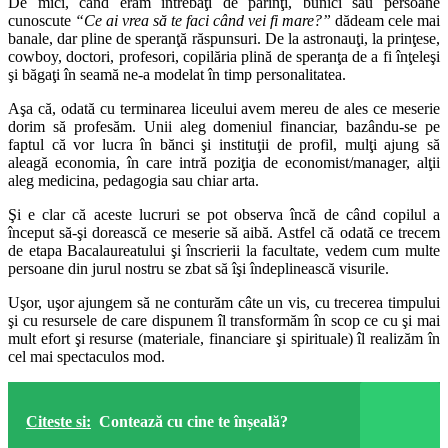
De mici, când eram întrebaţi de părinţi, bunici sau persoane
cunoscute
“Ce ai vrea să te faci când vei fi mare?”
dădeam cele mai
banale, dar pline de speranţă răspunsuri. De la astronauţi, la prinţese,
cowboy, doctori, profesori, copilăria plină de speranţa de a fi înţeleşi
şi băgaţi în seamă ne-a modelat în timp personalitatea.
Aşa că, odată cu terminarea liceului avem mereu de ales ce meserie
dorim să profesăm. Unii aleg domeniul financiar, bazându-se pe
faptul că vor lucra în bănci şi instituţii de profil, mulţi ajung să
aleagă economia, în care intră poziţia de economist/manager, alţii
aleg medicina, pedagogia sau chiar arta.
Şi e clar că aceste lucruri se pot observa încă de când copilul a
început să-şi dorească ce meserie să aibă. Astfel că odată ce trecem
de etapa Bacalaureatului şi înscrierii la facultate, vedem cum multe
persoane din jurul nostru se zbat să îşi îndeplinească visurile.
Uşor, uşor ajungem să ne conturăm câte un vis, cu trecerea timpului
şi cu resursele de care dispunem îl transformăm în scop ce cu şi mai
mult efort şi resurse (materiale, financiare şi spirituale) îl realizăm în
cel mai spectaculos mod.
Citeste si:
Contează cu cine te înșeală?