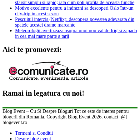
sfarsit simplu si rapid; iata cum poti profita de aceasta functie
Motive excelente pentru a indrazni sa descoperi Oslo într-un
city-trip in acest sezon
Pescuitul interzis (Netflix): descopera povestea adevarata din
spatele acestei drame marcante
Meteorologii avertizeaza asupra unui nou val de frig si zapada
in cea mai mare parte a tarii
Aici te promovezi:
Ramai in legatura cu noi!
Blog Event – Cu Si Despre Bloguri Tot ce este de interes pentru
blogerii din Romania. Copyright Blog Event 2026. contact [@]
blogevent.ro
Termeni si Conditii
Despre blog event