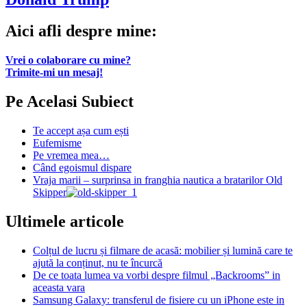
Aici afli despre mine:
Vrei o colaborare cu mine?
Trimite-mi un mesaj!
Pe Acelasi Subiect
Te accept așa cum ești
Eufemisme
Pe vremea mea…
Când egoismul dispare
Vraja marii – surprinsa in franghia nautica a bratarilor Old
Skipper
Ultimele articole
Colțul de lucru și filmare de acasă: mobilier și lumină care te
ajută la conținut, nu te încurcă
De ce toata lumea va vorbi despre filmul „Backrooms” in
aceasta vara
Samsung Galaxy: transferul de fisiere cu un iPhone este in