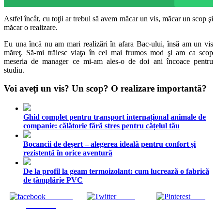
Astfel încât, cu toţii ar trebui să avem măcar un vis, măcar un scop şi
măcar o realizare.
Eu una încă nu am mari realizări în afara Bac-ului, însă am un vis
măreţ. Să-mi trăiesc viaţa în cel mai frumos mod şi am ca scop
meseria de manager ce mi-am ales-o de doi ani încoace pentru
studiu.
Voi aveţi un vis? Un scop? O realizare importantă?
Ghid complet pentru transport internațional animale de
companie: călătorie fără stres pentru cățelul tău
Bocancii de deșert – alegerea ideală pentru confort și
rezistență în orice aventură
De la profil la geam termoizolant: cum lucrează o fabrică
de tâmplărie PVC
Share on
Tweet
Save
Facebook