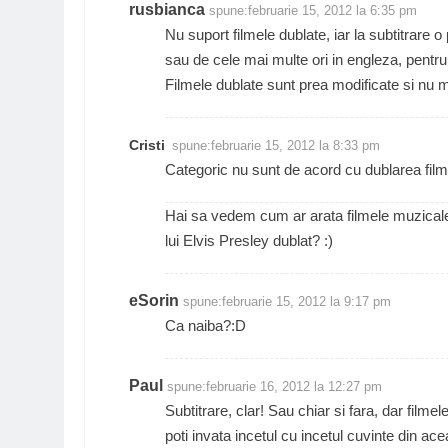
rusbianca
spune:
februarie 15, 2012 la 6:35 pm
Nu suport filmele dublate, iar la subtitrare o
sau de cele mai multe ori in engleza, pentru
Filmele dublate sunt prea modificate si nu m
Cristi
spune:
februarie 15, 2012 la 8:33 pm
Categoric nu sunt de acord cu dublarea filme
Hai sa vedem cum ar arata filmele muzicale
lui Elvis Presley dublat? :)
eSorin
spune:
februarie 15, 2012 la 9:17 pm
Ca naiba?:D
Paul
spune:
februarie 16, 2012 la 12:27 pm
Subtitrare, clar! Sau chiar si fara, dar filmele
poti invata incetul cu incetul cuvinte din a