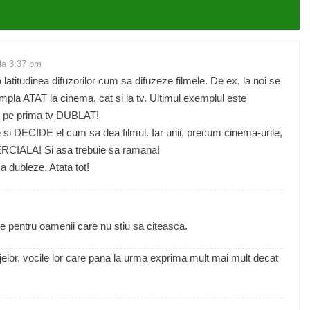
 la 3:37 pm
latitudinea difuzorilor cum sa difuzeze filmele. De ex, la noi se
mpla ATAT la cinema, cat si la tv. Ultimul exemplul este
ut pe prima tv DUBLAT!
ule si DECIDE el cum sa dea filmul. Iar unii, precum cinema-urile,
MERCIALA! Si asa trebuie sa ramana!
a dubleze. Atata tot!
tie pentru oamenii care nu stiu sa citeasca.
jelor, vocile lor care pana la urma exprima mult mai mult decat