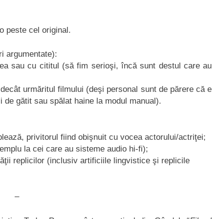
 peste cel original.
ri argumentate):
ea sau cu cititul (să fim serioşi, încă sunt destul care au
ri decât urmăritul filmului (deşi personal sunt de părere că e
ci de gătit sau spălat haine la modul manual).
ză, privitorul fiind obişnuit cu vocea actorului/actriţei;
xemplu la cei care au sisteme audio hi-fi);
 replicilor (inclusiv artificiile lingvistice şi replicile
–