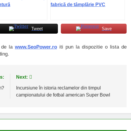
ntură
fabrică de tâmplărie PVC
Tweet
Save
i de la
www.SeoPower.ro
iti pun la dispozitie o lista de
ding.
s:
Next:
m?
Incursiune în istoria reclamelor din timpul
campionatului de fotbal american Super Bowl