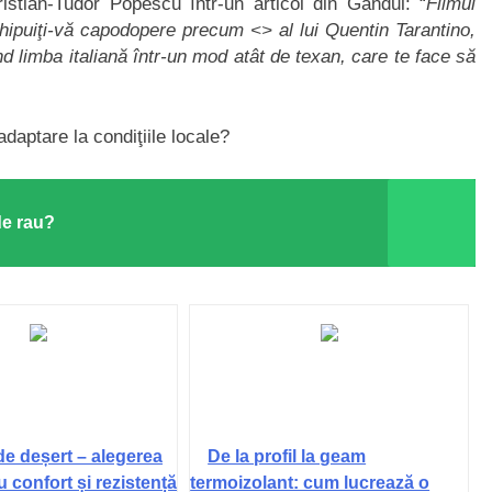
ristian-Tudor Popescu într-un articol din Gândul: “
Filmul
nchipuiţi-vă capodopere precum <> al lui Quentin Tarantino,
nd limba italiană într-un mod atât de texan, care te face să
daptare la condiţiile locale?
de rau?
de deșert – alegerea
De la profil la geam
u confort și rezistență
termoizolant: cum lucrează o