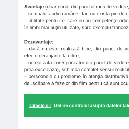
Avantaje
(doar două, din punctul meu de vedere,
– semnalul audio rămâne clar, nu există pierderi;
– utilitate pentu cei care nu au competenţe ridic
în limbi mai puţin utilizate, spre exemplu franc
Dezavantaje
:
– dacă nu este realizată bine, din punct de ved
efecte deranjante la citire;
– nerealizată corespunzător din punct de vedere 
prea excelează), schimbă complet sensul replicil
– persoanele cu probleme în atenţia distributiv
de „scăpare a fazelor din film pentru că sunt ocupa
Citeste si:
Deţine controlul asupra datelor ta