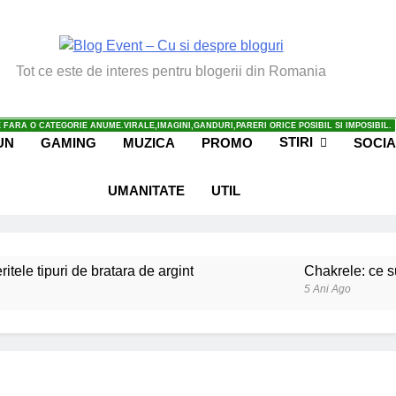
vent – Cu Si Despre Bl
Tot ce este de interes pentru blogerii din Romania
 FARA O CATEGORIE ANUME.VIRALE,IMAGINI,GANDURI,PARERI ORICE POSIBIL SI IMPOSIBIL.
STIRI
UN
GAMING
MUZICA
PROMO
SOCIA
UMANITATE
UTIL
ritele tipuri de bratara de argint
Chakrele: ce su
5 Ani Ago
iale invatate de la copilul meu
Ce spun mailuri
6 Ani Ago
beneficiile contactului cu Pamantul
Este posibi
6 Ani Ago