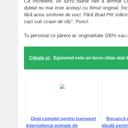
Ca încheiere, un lucru foarte fain a afirmat C
dublat nu mai este acelaşi cu filmul original. Î
fără acea simfonie de voci. Fără Brad Pitt stâlci
cazi sub scaun de râs
”. Punct.
Tu personal ce părere ai: originalitate 100% sau a
Citeste si:
Egoismul este un lucru chiar atat 
Ghid complet pentru transport
Bocancii 
internațional animale de
ideală pentr