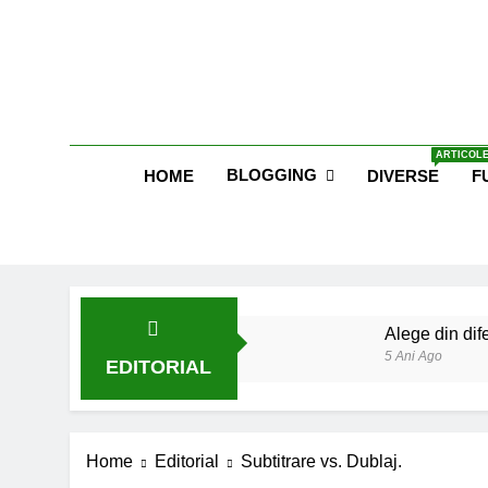
Skip
to
content
Blog E
ARTICOLE
BLOGGING
HOME
DIVERSE
F
Alege din dife
5 Ani Ago
EDITORIAL
Lucruri esent
6 Ani Ago
Earthing sau 
Home
Editorial
Subtitrare vs. Dublaj.
6 Ani Ago