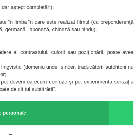
 dar aştept completări):
ate în limba în care este realizat filmul (cu preponderenţă
eză, germană, japoneză, chineză sau hindu).
ere al contrastului, culorii sau poziţionării, poate avea
lingvistic (domeniu unde, sincer, traducătorii autohtoni nu
or;
ă pot deveni oarecum confuze şi pot experimenta senzaţia
te de cititul subtitrării”.
le personale
–