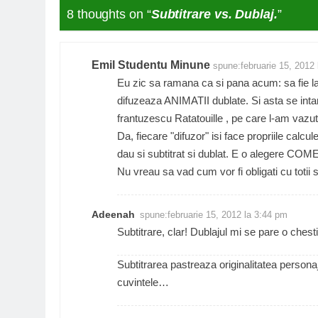
8 thoughts on “
Subtitrare vs. Dublaj.
”
Emil Studentu Minune
spune:
februarie 15, 2012
Eu zic sa ramana ca si pana acum: sa fie la 
difuzeaza ANIMATII dublate. Si asta se inta
frantuzescu Ratatouille , pe care l-am vaz
Da, fiecare "difuzor" isi face propriile calc
dau si subtitrat si dublat. E o alegere CO
Nu vreau sa vad cum vor fi obligati cu totii s
Adeenah
spune:
februarie 15, 2012 la 3:44 pm
Subtitrare, clar! Dublajul mi se pare o ches
Subtitrarea pastreaza originalitatea persona
cuvintele…