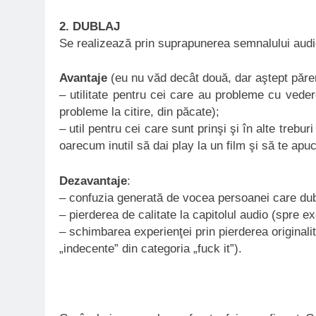
2. DUBLAJ
Se realizează prin suprapunerea semnalului audio
Avantaje
(eu nu văd decât două, dar aştept păre
– utilitate pentru cei care au probleme cu veder
probleme la citire, din păcate);
– util pentru cei care sunt prinşi şi în alte trebu
oarecum inutil să dai play la un film şi să te apu
Dezavantaje
:
– confuzia generată de vocea persoanei care dublea
– pierderea de calitate la capitolul audio (spre e
– schimbarea experienţei prin pierderea originalităţii
„indecente” din categoria „fuck it”).