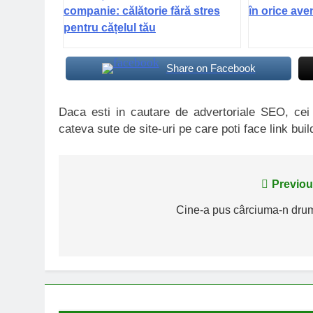
companie: călătorie fără stres
în orice ave
pentru cățelul tău
Share on Facebook
Daca esti in cautare de advertoriale SEO, ce
cateva sute de site-uri pe care poti face link buil
Navigare
Previou
în
Cine-a pus cârciuma-n dru
articole