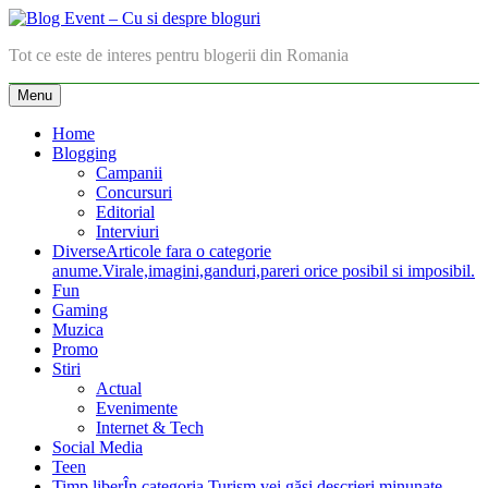
Skip
to
Blog Event – Cu si despre bloguri
Tot ce este de interes pentru blogerii din Romania
content
Menu
Home
Blogging
Campanii
Concursuri
Editorial
Interviuri
Diverse
Articole fara o categorie
anume.Virale,imagini,ganduri,pareri orice posibil si imposibil.
Fun
Gaming
Muzica
Promo
Stiri
Actual
Evenimente
Internet & Tech
Social Media
Teen
Timp liber
În categoria Turism vei găsi descrieri minunate