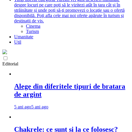
despre locuri pe care poţi să le vizitezi atât în ţara cât şi în
străinătate şi unde poţi să-ţi promovezi o locaţie sau o ofertă
disponibilă. Poţi afla cele mai noi oferte apărute în turism şi
destinaţii de vis.
Cinema
Turism
Umanitate
Util
Editorial
Alege din diferitele tipuri de bratara
de argint
5 ani ago
5 ani ago
Chakrele: ce sunt si la ce folosesc?