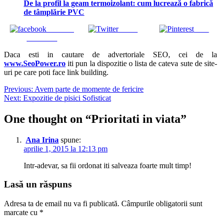
De la profil la geam termoizolant: cum lucrează o fabrică
de tâmplărie PVC
Share on
Tweet
Save
Facebook
Daca esti in cautare de advertoriale SEO, cei de la
www.SeoPower.ro
iti pun la dispozitie o lista de cateva sute de site-
uri pe care poti face link building.
Navigare
Previous:
Avem parte de momente de fericire
Next:
Expozitie de pisici Sofisticat
în
articole
One thought on “
Prioritati in viata
”
Ana Irina
spune:
aprilie 1, 2015 la 12:13 pm
Intr-adevar, sa fii ordonat iti salveaza foarte mult timp!
Lasă un răspuns
Adresa ta de email nu va fi publicată.
Câmpurile obligatorii sunt
marcate cu
*