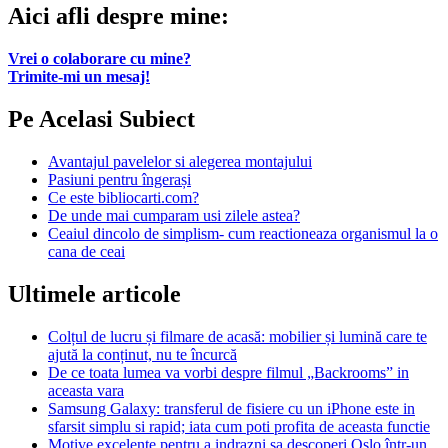
Aici afli despre mine:
Vrei o colaborare cu mine?
Trimite-mi un mesaj!
Pe Acelasi Subiect
Avantajul pavelelor si alegerea montajului
Pasiuni pentru îngerași
Ce este bibliocarti.com?
De unde mai cumparam usi zilele astea?
Ceaiul dincolo de simplism- cum reactioneaza organismul la o
cana de ceai
Ultimele articole
Colțul de lucru și filmare de acasă: mobilier și lumină care te
ajută la conținut, nu te încurcă
De ce toata lumea va vorbi despre filmul „Backrooms” in
aceasta vara
Samsung Galaxy: transferul de fisiere cu un iPhone este in
sfarsit simplu si rapid; iata cum poti profita de aceasta functie
Motive excelente pentru a indrazni sa descoperi Oslo într-un