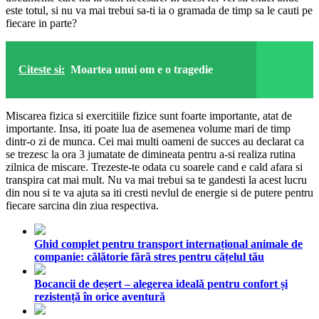
este totul, si nu va mai trebui sa-ti ia o gramada de timp sa le cauti pe
fiecare in parte?
Citeste si:
Moartea unui om e o tragedie
Miscarea fizica si exercitiile fizice sunt foarte importante, atat de
importante. Insa, iti poate lua de asemenea volume mari de timp
dintr-o zi de munca. Cei mai multi oameni de succes au declarat ca
se trezesc la ora 3 jumatate de dimineata pentru a-si realiza rutina
zilnica de miscare. Trezeste-te odata cu soarele cand e cald afara si
transpira cat mai mult. Nu va mai trebui sa te gandesti la acest lucru
din nou si te va ajuta sa iti cresti nevlul de energie si de putere pentru
fiecare sarcina din ziua respectiva.
Ghid complet pentru transport internațional animale de
companie: călătorie fără stres pentru cățelul tău
Bocancii de deșert – alegerea ideală pentru confort și
rezistență în orice aventură