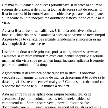
Cei mai multi oameni de succes prioritizeaza si isi seteaza anumite
scopuri de prezent si de viitor si tocmai de aceea sunt de succes. O
lista in care sa iti insemnezi anumite obiective pe care le ai te poate
ajuta foarte mult in indeplinirea dorintelor si nevoilor pe care le ai in
viata.
Aceasta lista ar trebui sa calitativa. Uita-te la obiectivele din zi, din
luna sau chiar din an si ia aminte la acestea pe vreme ce trece timpul.
Asigura-te ca te vei axa pe sarcinile la indemana si incearca sa nu
devii coplesit de toate acestea.
Listele sunt doar o cale prin care poti sa te organizezi si servesc de
asemenea si ca niste remindere excelente pentru scopurile si telurile
mai mari din viata si de pe termen lung. Incearca aplicatia Evernote
pentru a-ti aminti totul la timp.
Aglomeratia si dezordinea poate duce fix la stres. Ai observat
vreodata cum anume un spatiu de munca dezorganizat te poate sa te
descurajezi si sa te concentrezi mai greu? Curata si deretica totul cu
o noapte inainte sa te pui la munca a doua zi.
Asta nu ar trebui sa se aplice doar asupra biroului tau, ci de
asemenea si pentru locuinta, masina, telefoanele, tableta si
computerul tau. Sterge fisiere vechi, poze duplicate si alte
documente care nu iti sunt necesare. In acest fel vei sti exact unde