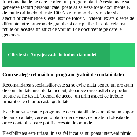
functionalitatile pe care le ofera un program platit. Acesta poate sa
genereze facturi personalizate, poate sa salveze toate documentele,
de multe ori in cloud, este 100% sigur impotriva virusilor si a
atacurilor cibernetice si este usor de folosit. Evident, exista o serie de
diferente intre programele gratuite si cele platite, insa de cele mai
multe ori acestea tin strict de volumul de documente pe care le
genereaza.
Citeste si:
Angajeaza-te in industria modei
Cum se alege cel mai bun program gratuit de contabilitate?
Recomandarea specialistilor este sa se evite plata pentru un program
de contabilitate inca de la inceput, deoarece orice astfel de produs
trebuie sa fie testat. Tocmai de aceea, un prim aspect ce trebuie
urmarit este chiar aceasta gratuitate.
Este bine sa se caute programele de contabilitate care ofera un suport
de buna calitate, care au o platforma usoara, ce poate fi folosita de
orice contabil si care pot fi accesate de oriunde.
Flexibilitatea este uriasa, in asa fel incat sa nu poata interveni nimic