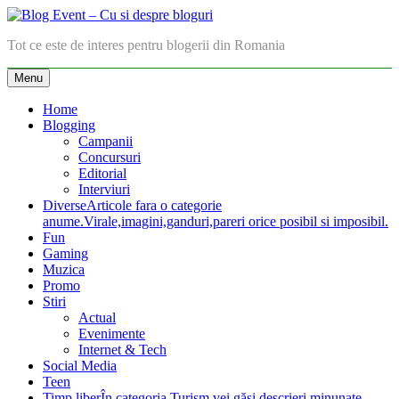
Skip
to
Blog Event – Cu si despre bloguri
Tot ce este de interes pentru blogerii din Romania
content
Menu
Home
Blogging
Campanii
Concursuri
Editorial
Interviuri
Diverse
Articole fara o categorie
anume.Virale,imagini,ganduri,pareri orice posibil si imposibil.
Fun
Gaming
Muzica
Promo
Stiri
Actual
Evenimente
Internet & Tech
Social Media
Teen
Timp liber
În categoria Turism vei găsi descrieri minunate