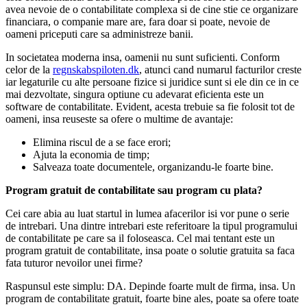
avea nevoie de o contabilitate complexa si de cine stie ce organizare
financiara, o companie mare are, fara doar si poate, nevoie de
oameni priceputi care sa administreze banii.
In societatea moderna insa, oamenii nu sunt suficienti. Conform
celor de la
regnskabspiloten.dk
, atunci cand numarul facturilor creste
iar legaturile cu alte persoane fizice si juridice sunt si ele din ce in ce
mai dezvoltate, singura optiune cu adevarat eficienta este un
software de contabilitate. Evident, acesta trebuie sa fie folosit tot de
oameni, insa reuseste sa ofere o multime de avantaje:
Elimina riscul de a se face erori;
Ajuta la economia de timp;
Salveaza toate documentele, organizandu-le foarte bine.
Program gratuit de contabilitate sau program cu plata?
Cei care abia au luat startul in lumea afacerilor isi vor pune o serie
de intrebari. Una dintre intrebari este referitoare la tipul programului
de contabilitate pe care sa il foloseasca. Cel mai tentant este un
program gratuit de contabilitate, insa poate o solutie gratuita sa faca
fata tuturor nevoilor unei firme?
Raspunsul este simplu: DA. Depinde foarte mult de firma, insa. Un
program de contabilitate gratuit, foarte bine ales, poate sa ofere toate