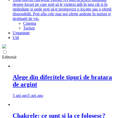
despre locuri pe care poţi să le vizitezi atât în ţara cât şi în
străinătate şi unde poţi să-ţi promovezi o locaţie sau o ofertă
disponibilă. Poţi afla cele mai noi oferte apărute în turism şi
destinaţii de vis.
Cinema
Turism
Umanitate
Util
Editorial
Alege din diferitele tipuri de bratara
de argint
5 ani ago
5 ani ago
Chakrele: ce sunt si la ce folosesc?