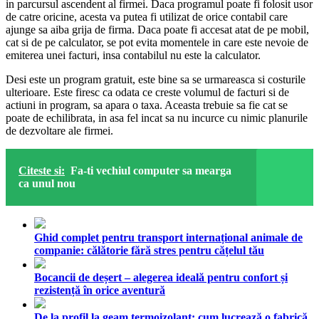
in parcursul ascendent al firmei. Daca programul poate fi folosit usor
de catre oricine, acesta va putea fi utilizat de orice contabil care
ajunge sa aiba grija de firma. Daca poate fi accesat atat de pe mobil,
cat si de pe calculator, se pot evita momentele in care este nevoie de
emiterea unei facturi, insa contabilul nu este la calculator.
Desi este un program gratuit, este bine sa se urmareasca si costurile
ulterioare. Este firesc ca odata ce creste volumul de facturi si de
actiuni in program, sa apara o taxa. Aceasta trebuie sa fie cat se
poate de echilibrata, in asa fel incat sa nu incurce cu nimic planurile
de dezvoltare ale firmei.
Citeste si:
Fa-ti vechiul computer sa mearga
ca unul nou
Ghid complet pentru transport internațional animale de
companie: călătorie fără stres pentru cățelul tău
Bocancii de deșert – alegerea ideală pentru confort și
rezistență în orice aventură
De la profil la geam termoizolant: cum lucrează o fabrică