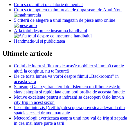
Cum sa planifici o calatorie de neuitat
Cum sa te lupti cu mahmureala de dupa seara de Anul Nou
5 criterii de alegere a unui magazin de piese auto online
Afla totul despre ce inseamna handbalul
Handmade-ul si publicitatea
Ultimele articole
Colțul de lucru și filmare de acasă: mobilier și lumină care te
ajută la conținut, nu te încurcă
De ce toata lumea va vorbi despre filmul „Backrooms” in
aceasta vara
Samsung Galaxy: transferul de fisiere cu un iPhone este in
sfarsit simplu si rapid; iata cum poti profita de aceasta functie
Motive excelente pentru a indrazni sa descoperi Oslo într-un
city-trip in acest sezon
Pescuitul interzis (Netflix): descopera povestea adevarata din
spatele acestei drame marcante
Meteorologii avertizeaza asupra unui nou val de frig si zapada
in cea mai mare parte a tarii