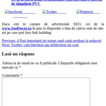
de tâmplărie PVC
Share on
Tweet
Save
Facebook
Daca esti in cautare de advertoriale SEO, cei de la
www.SeoPower.ro
iti pun la dispozitie o lista de cateva sute de site-
uri pe care poti face link building.
Navigare
Previous:
4 Pasi importanti de urmat cand cauti produse la reduceri
Next:
Twitter: cum blochezi sau deblochezi un cont
în
articole
Lasă un răspuns
Adresa ta de email nu va fi publicată.
Câmpurile obligatorii sunt
marcate cu
*
Comentariu
*