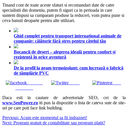
Tinand cont de toate aceste sfaturi si recomandari date de catre
specialistii din domeniu, putem fi siguri ca in perioada in care
suntem dispusi sa cumparam produse la reduceri, vom putea pune si
ceva banuti deoparte pentru alte utilizari.
Ghid complet pentru transport internațional animale de
companie: călătorie fără stres pentru cățelul tău
Bocancii de deșert – alegerea ideală pentru confort și
rezistență în orice aventură
De la profil la geam termoizolant: cum lucrează o fabrică
de tâmplărie PVC
Share on
Tweet
Save
Facebook
Daca esti in cautare de advertoriale SEO, cei de la
www.SeoPower.ro
iti pun la dispozitie o lista de cateva sute de site-
uri pe care poti face link building.
Navigare
Previous:
Acum este momentul sa fii indraznet!
Next:
Program gratuit de contabilitate sau program platit?
în