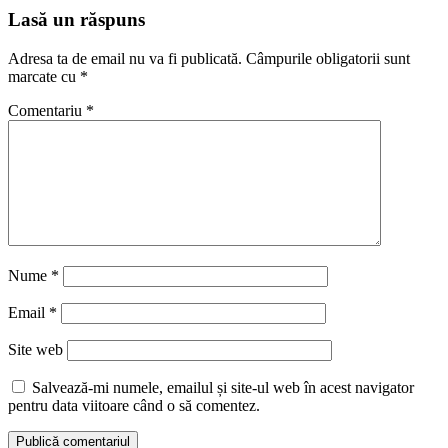
articole
Lasă un răspuns
Adresa ta de email nu va fi publicată.
Câmpurile obligatorii sunt
marcate cu
*
Comentariu
*
Nume
*
Email
*
Site web
Salvează-mi numele, emailul și site-ul web în acest navigator
pentru data viitoare când o să comentez.