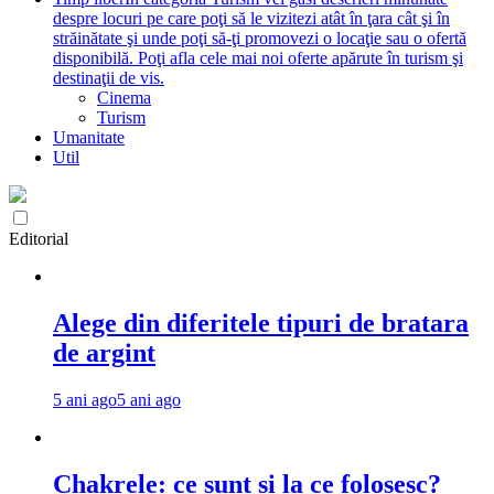
despre locuri pe care poţi să le vizitezi atât în ţara cât şi în
străinătate şi unde poţi să-ţi promovezi o locaţie sau o ofertă
disponibilă. Poţi afla cele mai noi oferte apărute în turism şi
destinaţii de vis.
Cinema
Turism
Umanitate
Util
Editorial
Alege din diferitele tipuri de bratara
de argint
5 ani ago
5 ani ago
Chakrele: ce sunt si la ce folosesc?