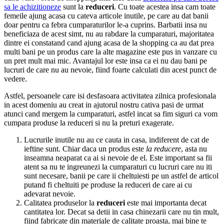
sa le achizitioneze
sunt la
reduceri
. Cu toate acestea insa cam toate
femeile ajung acasa cu cateva articole inutile, pe care au dat banii
doar pentru ca febra cumparaturilor le-a cuprins. Barbatii insa nu
beneficiaza de acest simt, nu au rabdare la cumparaturi, majoritatea
dintre ei constatand cand ajung acasa de la shopping ca au dat prea
multi bani pe un produs care la alte magazine este pus in vanzare cu
un pret mult mai mic. Avantajul lor este insa ca ei nu dau bani pe
lucruri de care nu au nevoie, fiind foarte calculati din acest punct de
vedere.
Astfel, persoanele care isi desfasoara activitatea zilnica profesionala
in acest domeniu au creat in ajutorul nostru cativa pasi de urmat
atunci cand mergem la cumparaturi, astfel incat sa fim siguri ca vom
cumpara produse la reduceri si nu la preturi exagerate.
Lucrurile inutile nu au ce cauta in casa, indiferent de cat de
ieftine sunt. Chiar daca un produs este
la reducere
, asta nu
inseamna neaparat ca ai si nevoie de el. Este important sa fii
atent sa nu te ingreunezi la cumparaturi cu lucruri care nu iti
sunt necesare, banii pe care ii cheltuiesti pe un astfel de articol
putand fi cheltuiti pe produse la reduceri de care ai cu
adevarat nevoie.
Calitatea produselor la
reduceri
este mai importanta decat
cantitatea lor. Decat sa detii in casa chinezarii care nu tin mult,
fiind fabricate din materiale de calitate proasta, mai bine te