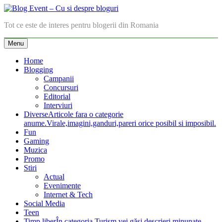
Skip
to
Blog Event – Cu si despre bloguri
Tot ce este de interes pentru blogerii din Romania
content
Menu
Home
Blogging
Campanii
Concursuri
Editorial
Interviuri
Diverse
Articole fara o categorie
anume.Virale,imagini,ganduri,pareri orice posibil si imposibil.
Fun
Gaming
Muzica
Promo
Stiri
Actual
Evenimente
Internet & Tech
Social Media
Teen
Timp liber
În categoria Turism vei găsi descrieri minunate