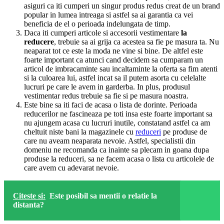
asiguri ca iti cumperi un singur produs redus creat de un brand
popular in lumea intreaga si astfel sa ai garantia ca vei
beneficia de el o perioada indelungata de timp.
Daca iti cumperi articole si accesorii vestimentare
la
reducere
, trebuie sa ai grija ca acestea sa fie pe masura ta. Nu
neaparat tot ce este la moda ne vine si bine. De altfel este
foarte important ca atunci cand decidem sa cumparam un
articol de imbracaminte sau incaltaminte la oferta sa fim atenti
si la culoarea lui, astfel incat sa il putem asorta cu celelalte
lucruri pe care le avem in garderba. In plus, produsul
vestimentar redus trebuie sa fie si pe masura noastra.
Este bine sa iti faci de acasa o lista de dorinte. Perioada
reducerilor ne fascineaza pe toti insa este foarte important sa
nu ajungem acasa cu lucruri inutile, constatand astfel ca am
cheltuit niste bani la magazinele cu
reduceri
pe produse de
care nu aveam neaparata nevoie. Astfel, specialistii din
domeniu ne recomanda ca inainte sa plecam in goana dupa
produse la reduceri, sa ne facem acasa o lista cu articolele de
care avem cu adevarat nevoie.
Citeste si:
Este posibil sa mentii o relatie la
distanta?