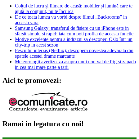
Colțul de lucru și filmare de acasă: mobilier și lumină care te
ajută la conținut, nu te încurcă
De ce toata lumea va vorbi despre filmul „Backrooms” in
aceasta vara
Samsung Galaxy: transferul de fisiere cu un iPhone este in
sfarsit simplu si rapid; iata cum poti profita de aceasta functie
Motive excelente pentru a indrazni sa descoperi Oslo într-un
city-trip in acest sezon
Pescuitul interzis (Netflix): descopera povestea adevarata din
spatele acestei drame marcante
Meteorologii avertizeaza asupra unui nou val de frig si zapada
in cea mai mare parte a tarii
Aici te promovezi:
Ramai in legatura cu noi!