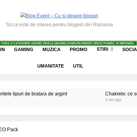
vent – Cu Si Despre Bl
Tot ce este de interes pentru blogerii din Romania
 FARA O CATEGORIE ANUME.VIRALE,IMAGINI,GANDURI,PARERI ORICE POSIBIL SI IMPOSIBIL.
STIRI
UN
GAMING
MUZICA
PROMO
SOCIA
UMANITATE
UTIL
ritele tipuri de bratara de argint
Chakrele: ce su
5 Ani Ago
iale invatate de la copilul meu
Ce spun mailuri
6 Ani Ago
beneficiile contactului cu Pamantul
Este posibi
SEO Pack
6 Ani Ago