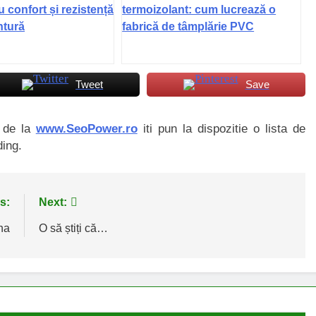
u confort și rezistență
termoizolant: cum lucrează o
ntură
fabrică de tâmplărie PVC
Tweet
Save
i de la
www.SeoPower.ro
iti pun la dispozitie o lista de
ding.
s:
Next:
na
O să știți că…