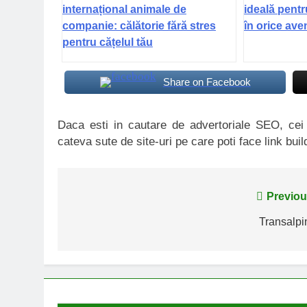
internațional animale de
ideală pentr
companie: călătorie fără stres
în orice ave
pentru cățelul tău
Share on Facebook
Daca esti in cautare de advertoriale SEO, ce
cateva sute de site-uri pe care poti face link buil
Navigare
Previou
în
Transalpi
articole