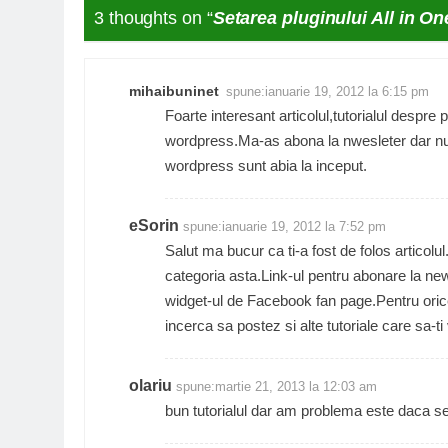
3 thoughts on “
Setarea pluginului All in O
mihaibuninet
spune:
ianuarie 19, 2012 la 6:15 pm
Foarte interesant articolul,tutorialul despre
wordpress.Ma-as abona la nwesleter dar nu 
wordpress sunt abia la inceput.
eSorin
spune:
ianuarie 19, 2012 la 7:52 pm
Salut ma bucur ca ti-a fost de folos articolul
categoria asta.Link-ul pentru abonare la ne
widget-ul de Facebook fan page.Pentru orice 
incerca sa postez si alte tutoriale care sa-ti v
olariu
spune:
martie 21, 2013 la 12:03 am
bun tutorialul dar am problema este daca se