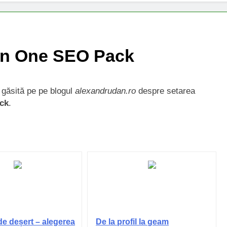
l in One SEO Pack
e găsită pe pe blogul
alexandrudan.ro
despre setarea
ck
.
de deșert – alegerea
De la profil la geam