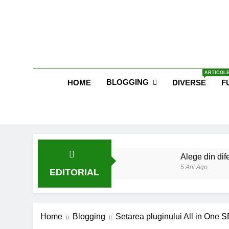
Skip
to
content
Blog E
ARTICOLE
BLOGGING
HOME
DIVERSE
F
Alege din dife
5 Ani Ago
EDITORIAL
Lucruri esent
6 Ani Ago
Earthing sau 
Home
Blogging
Setarea pluginului All in One 
6 Ani Ago