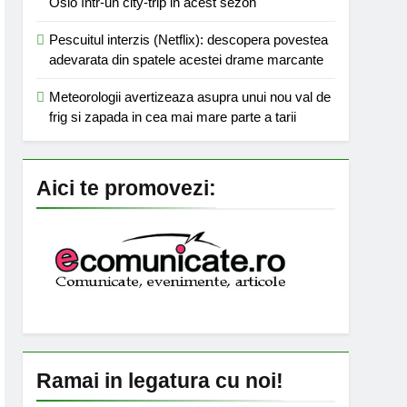
Oslo într-un city-trip in acest sezon
Pescuitul interzis (Netflix): descopera povestea
adevarata din spatele acestei drame marcante
Meteorologii avertizeaza asupra unui nou val de
frig si zapada in cea mai mare parte a tarii
Aici te promovezi:
Ramai in legatura cu noi!