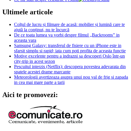
Ultimele articole
Colțul de lucru și filmare de acasă: mobilier și lumină care te
ajută la conținut, nu te încurcă
De ce toata lumea va vorbi despre filmul „Backrooms” in
aceasta vara
Samsung Galaxy: transferul de fisiere cu un iPhone este in
sfarsit simplu si rapid; iata cum poti profita de aceasta functie
Motive excelente pentru a indrazni sa descoperi Oslo într-un
city-trip in acest sezon
Pescuitul interzis (Netflix): descopera povestea adevarata din
spatele acestei drame marcante
Meteorologii avertizeaza asupra unui nou val de frig si zapada
in cea mai mare parte a tarii
Aici te promovezi: