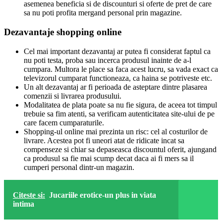
asemenea beneficia si de discounturi si oferte de pret de care
sa nu poti profita mergand personal prin magazine.
Dezavantaje shopping online
Cel mai important dezavantaj ar putea fi considerat faptul ca
nu poti testa, proba sau incerca produsul inainte de a-l
cumpara. Multora le place sa faca acest lucru, sa vada exact ca
televizorul cumparat functioneaza, ca haina se potriveste etc.
Un alt dezavantaj ar fi perioada de asteptare dintre plasarea
comenzii si livrarea produsului.
Modalitatea de plata poate sa nu fie sigura, de aceea tot timpul
trebuie sa fim atenti, sa verificam autenticitatea site-ului de pe
care facem cumparaturile.
Shopping-ul online mai prezinta un risc: cel al costurilor de
livrare. Acestea pot fi uneori atat de ridicate incat sa
compenseze si chiar sa depaseasca discountul oferit, ajungand
ca produsul sa fie mai scump decat daca ai fi mers sa il
cumperi personal dintr-un magazin.
Citeste si:
Jucariile erotice-un plus in viata
intima