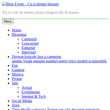
Skip
to
Blog Event – Cu si despre bloguri
Tot ce este de interes pentru blogerii din Romania
content
Menu
Home
Blogging
Campanii
Concursuri
Editorial
Interviuri
Diverse
Articole fara o categorie
anume.Virale,imagini,ganduri,pareri orice posibil si imposibil.
Fun
Gaming
Muzica
Promo
Stiri
Actual
Evenimente
Internet & Tech
Social Media
Teen
Timp liber
În categoria Turism vei găsi descrieri minunate