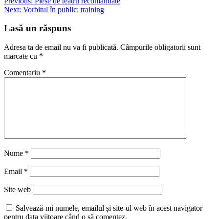
Navigare
Previous:
Piese de teatru recomandate
Next:
Vorbitul în public: training
în
articole
Lasă un răspuns
Adresa ta de email nu va fi publicată.
Câmpurile obligatorii sunt
marcate cu
*
Comentariu
*
Nume
*
Email
*
Site web
Salvează-mi numele, emailul și site-ul web în acest navigator
pentru data viitoare când o să comentez.