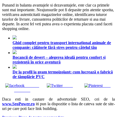
Punand in balanta avantajele si dezavantajele, este clar ca primele
sunt mai importante. Neajunsurile pot fi depasite prin atentie sporita,
veirifcarea autenticitatii magazinelor online, identificarea tuturor
taxelor de livrare, cunoasterea politicilor de returnare si asa mai
departe. In acest fel veti putea avea o experienta placuta cand faceti
shopping online.
Ghid complet pentru transport internațional animale de
companie: călătorie fără stres pentru cățelul tău
Bocancii de deșert – alegerea ideală pentru confort și
rezistență în orice aventură
De la profil la geam termoizolant: cum lucrează o fabrică
de tâmplărie PVC
Share on
Tweet
Save
Facebook
Daca esti in cautare de advertoriale SEO, cei de la
www.SeoPower.ro
iti pun la dispozitie o lista de cateva sute de site-
uri pe care poti face link building.