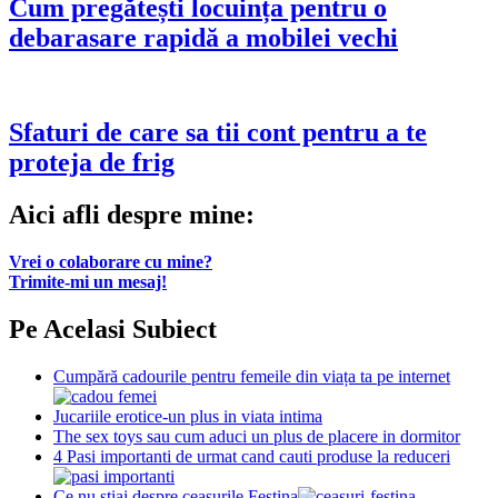
Cum pregătești locuința pentru o
debarasare rapidă a mobilei vechi
Sfaturi de care sa tii cont pentru a te
proteja de frig
Aici afli despre mine:
Vrei o colaborare cu mine?
Trimite-mi un mesaj!
Pe Acelasi Subiect
Cumpără cadourile pentru femeile din viața ta pe internet
Jucariile erotice-un plus in viata intima
The sex toys sau cum aduci un plus de placere in dormitor
4 Pasi importanti de urmat cand cauti produse la reduceri
Ce nu stiai despre ceasurile Festina