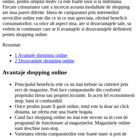
online, pentru simplul motiv ca este foarte usor si la indemana.
Fiecare consumator care a incercat aceasta modalitate de shopping
are insa pareri diferite. Ideea de cumparaturi prin intermediul
serviciilor online este din ce in ce mai apreciata, oferind beneficii
consumatorilor; ca orice alt aspect insa, are si dezavantajele sale, sa
vedem in continuare care ar fi avantajele si dezavantajele definitorii
pentru shopping online.
Rezumat:
1
Avantaje shopping online
2
Dezavantaje shopping online
Avantaje shopping online
Principalul beneficiu este ca nu mai trebuie sa cutreieri prin
zeci de magazine. Poti face cumparaturile din confortul
propriului birou sau propriei locuinte. In acest fel economisesti
timp, bani si combustibil.
Orice produs poate fi gasit online, totul este la doar un click
distanta, iar oferta este una foarte bogata.
Cand faci shopping online nu mai este nevoie sa tii cont de
programul de functionare al magazinelor. Magazinele online
sunt deschise non-stop.
Varietatea oferita cumparatorilor este foarte mare si poti de