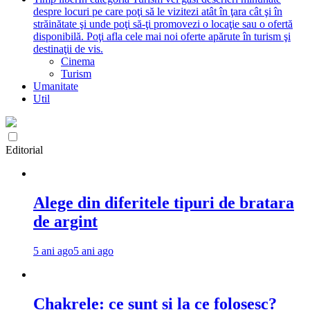
despre locuri pe care poţi să le vizitezi atât în ţara cât şi în
străinătate şi unde poţi să-ţi promovezi o locaţie sau o ofertă
disponibilă. Poţi afla cele mai noi oferte apărute în turism şi
destinaţii de vis.
Cinema
Turism
Umanitate
Util
Editorial
Alege din diferitele tipuri de bratara
de argint
5 ani ago
5 ani ago
Chakrele: ce sunt si la ce folosesc?