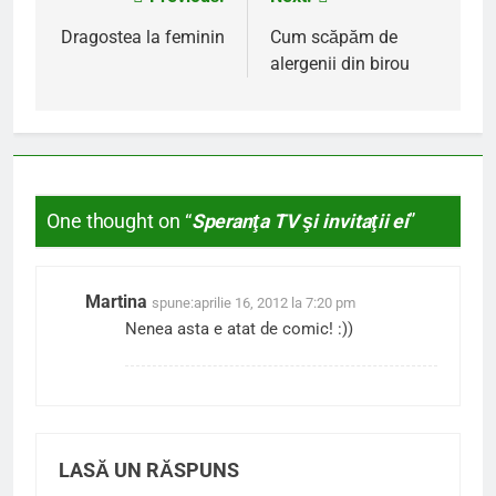
Navigare
în
Dragostea la feminin
Cum scăpăm de
alergenii din birou
articole
One thought on “
Speranţa TV şi invitaţii ei
”
Martina
spune:
aprilie 16, 2012 la 7:20 pm
Nenea asta e atat de comic! :))
LASĂ UN RĂSPUNS