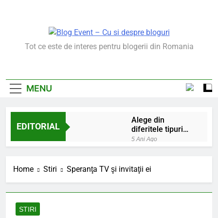
Skip
to
content
Blog Event – Cu Si
Tot ce este de interes pentru blogerii din Romania
Despre Bloguri
MENU
Alege din
EDITORIAL
diferitele tipuri
de bratara de
5 Ani Ago
argint
Chakrele: ce sunt si
la ce folosesc?
Home
Stiri
Speranţa TV şi invitaţii ei
5 Ani Ago
Lucruri esentiale
invatate de la copilul
meu
6 Ani Ago
STIRI