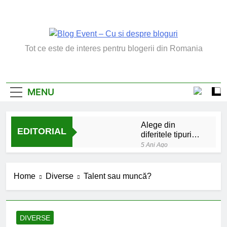
Skip
to
content
Blog Event – Cu Si
Tot ce este de interes pentru blogerii din Romania
Despre Bloguri
MENU
Alege din
EDITORIAL
diferitele tipuri
de bratara de
5 Ani Ago
argint
Chakrele: ce sunt si
la ce folosesc?
Home
Diverse
Talent sau muncă?
5 Ani Ago
Lucruri esentiale
invatate de la copilul
meu
6 Ani Ago
DIVERSE