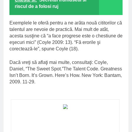
riscul de a folosi ruj
Exemplele le oferă pentru a ne arăta nouă cititorilor că
talentul are nevoie de practică. Mai mult de atât,
acesta susţine că “a face progrese este o chestiune de
eşecuri mici” (Coyle 2009: 13). “Fă erorile şi
corectează-le”, spune Coyle (18).
Dacă vreţi să aflaţi mai multe, consultaţi: Coyle,
Daniel, “The Sweet Spot.”The Talent Code. Greatness
Isn’t Born. It’s Grown. Here’s How. New York: Bantam,
2009. 11-29.