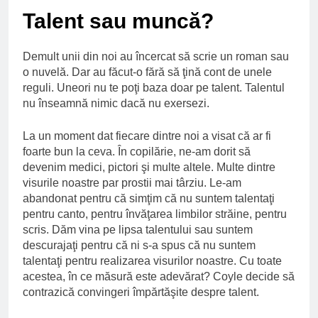
Ce spun mailurile de
Talent sau muncă?
campanie ale lui
Donald Trump
6 Ani Ago
Earthing sau
Demult unii din noi au încercat să scrie un roman sau
beneficiile contactului
o nuvelă. Dar au făcut-o fără să ţină cont de unele
cu Pamantul
6 Ani Ago
reguli. Uneori nu te poţi baza doar pe talent. Talentul
nu înseamnă nimic dacă nu exersezi.
Este posibil sa ne
iertam?
6 Ani Ago
La un moment dat fiecare dintre noi a visat că ar fi
foarte bun la ceva. În copilărie, ne-am dorit să
devenim medici, pictori şi multe altele. Multe dintre
visurile noastre par prostii mai târziu. Le-am
abandonat pentru că simţim că nu suntem talentaţi
pentru canto, pentru învăţarea limbilor străine, pentru
scris. Dăm vina pe lipsa talentului sau suntem
descurajaţi pentru că ni s-a spus că nu suntem
talentaţi pentru realizarea visurilor noastre. Cu toate
acestea, în ce măsură este adevărat? Coyle decide să
contrazică convingeri împărtăşite despre talent.