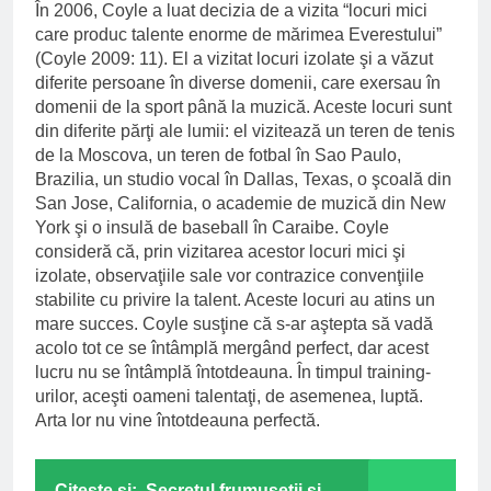
În 2006, Coyle a luat decizia de a vizita “locuri mici
care produc talente enorme de mărimea Everestului”
(Coyle 2009: 11). El a vizitat locuri izolate şi a văzut
diferite persoane în diverse domenii, care exersau în
domenii de la sport până la muzică. Aceste locuri sunt
din diferite părţi ale lumii: el vizitează un teren de tenis
de la Moscova, un teren de fotbal în Sao Paulo,
Brazilia, un studio vocal în Dallas, Texas, o şcoală din
San Jose, California, o academie de muzică din New
York şi o insulă de baseball în Caraibe. Coyle
consideră că, prin vizitarea acestor locuri mici şi
izolate, observaţiile sale vor contrazice convenţiile
stabilite cu privire la talent. Aceste locuri au atins un
mare succes. Coyle susţine că s-ar aştepta să vadă
acolo tot ce se întâmplă mergând perfect, dar acest
lucru nu se întâmplă întotdeauna. În timpul training-
urilor, aceşti oameni talentaţi, de asemenea, luptă.
Arta lor nu vine întotdeauna perfectă.
Citeste si:
Secretul frumusetii si