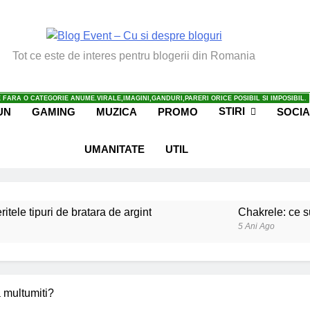
vent – Cu Si Despre Bl
Tot ce este de interes pentru blogerii din Romania
 FARA O CATEGORIE ANUME.VIRALE,IMAGINI,GANDURI,PARERI ORICE POSIBIL SI IMPOSIBIL.
STIRI
UN
GAMING
MUZICA
PROMO
SOCIA
UMANITATE
UTIL
ritele tipuri de bratara de argint
Chakrele: ce su
5 Ani Ago
iale invatate de la copilul meu
Ce spun mailuri
6 Ani Ago
beneficiile contactului cu Pamantul
Este posibi
 multumiti?
6 Ani Ago