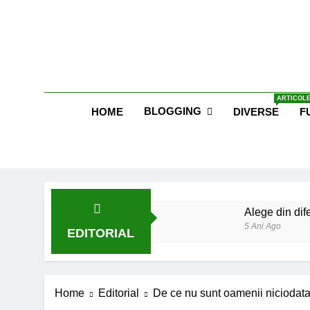
Skip
to
content
Blog E
ARTICOLE
BLOGGING
HOME
DIVERSE
F
Alege din dife
5 Ani Ago
EDITORIAL
Lucruri esent
6 Ani Ago
Earthing sau 
Home
Editorial
De ce nu sunt oamenii niciodata
6 Ani Ago