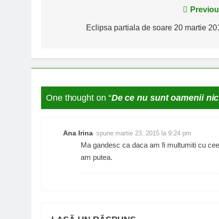
Navigare
Previou
în
Eclipsa partiala de soare 20 martie 20
articole
One thought on “
De ce nu sunt oamenii nic
Ana Irina
spune:
martie 23, 2015 la 9:24 pm
Ma gandesc ca daca am fi multumiti cu cee
am putea.