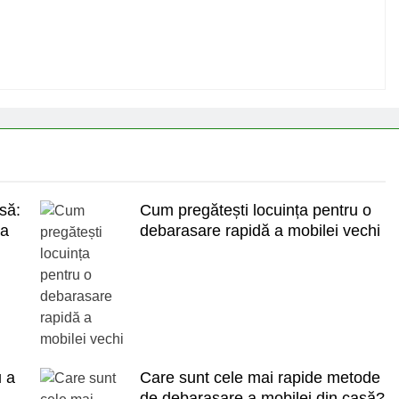
asă:
Cum pregătești locuința pentru o
la
debarasare rapidă a mobilei vechi
u a
Care sunt cele mai rapide metode
de debarasare a mobilei din casă?