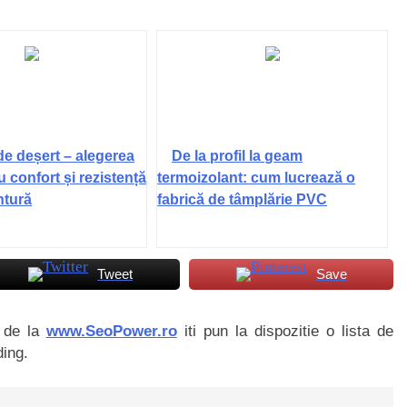
de deșert – alegerea
De la profil la geam
u confort și rezistență
termoizolant: cum lucrează o
ntură
fabrică de tâmplărie PVC
Tweet
Save
i de la
www.SeoPower.ro
iti pun la dispozitie o lista de
ding.