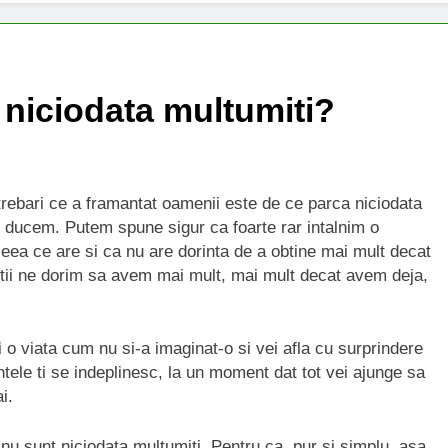
 niciodata multumiti?
ntrebari ce a framantat oamenii este de ce parca niciodata
e o ducem. Putem spune sigur ca foarte rar intalnim o
ea ce are si ca nu are dorinta de a obtine mai mult decat
otii ne dorim sa avem mai mult, mai mult decat avem deja,
 o viata cum nu si-a imaginat-o si vei afla cu surprindere
ntele ti se indeplinesc, la un moment dat tot vei ajunge sa
i.
nu sunt niciodata multumiti. Pentru ca, pur si simplu, asa