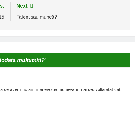
s:
Next:
15
Talent sau muncă?
iodata multumiti?
”
a ce avem nu am mai evolua, nu ne-am mai dezvolta atat cat