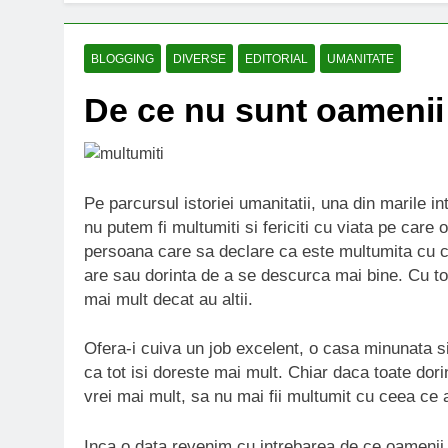
BLOGGING
DIVERSE
EDITORIAL
UMANITATE
De ce nu sunt oamenii
Pe parcursul istoriei umanitatii, una din marile i
nu putem fi multumiti si fericiti cu viata pe car
persoana care sa declare ca este multumita cu ce
are sau dorinta de a se descurca mai bine. Cu t
mai mult decat au altii.
Ofera-i cuiva un job excelent, o casa minunata si
ca tot isi doreste mai mult. Chiar daca toate dori
vrei mai mult, sa nu mai fii multumit cu ceea ce a
Inca o data revenim cu intrebarea de ce oamenii 