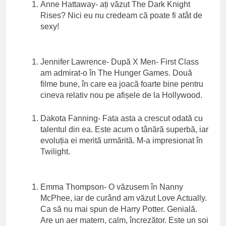
Anne Hattaway- ați văzut The Dark Knight
Rises? Nici eu nu credeam că poate fi atât de
sexy!
Jennifer Lawrence- După X Men- First Class
am admirat-o în The Hunger Games. Două
filme bune, în care ea joacă foarte bine pentru
cineva relativ nou pe afișele de la Hollywood.
Dakota Fanning- Fata asta a crescut odată cu
talentul din ea. Este acum o tânără superbă, iar
evoluția ei merită urmărită. M-a impresionat în
Twilight.
Emma Thompson- O văzusem în Nanny
McPhee, iar de curând am văzut Love Actually.
Ca să nu mai spun de Harry Potter. Genială.
Are un aer matern, calm, încrezător. Este un soi