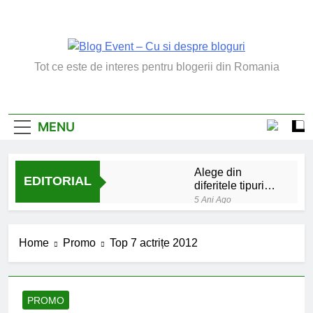
Skip
to
content
Blog Event – Cu Si
Tot ce este de interes pentru blogerii din Romania
Despre Bloguri
MENU
Alege din
EDITORIAL
diferitele tipuri
de bratara de
5 Ani Ago
argint
Chakrele: ce sunt si
la ce folosesc?
Home
Promo
Top 7 actrițe 2012
5 Ani Ago
Lucruri esentiale
invatate de la copilul
meu
6 Ani Ago
PROMO