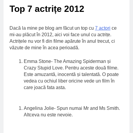
Ce spun mailurile de
Top 7 actrițe 2012
campanie ale lui
Donald Trump
6 Ani Ago
Earthing sau
Dacă la mine pe blog am făcut un top cu
7 actori
ce
beneficiile contactului
cu Pamantul
mi-au plăcut în 2012, aici voi face unul cu actrițe.
6 Ani Ago
Actrițele nu vor fi din filme apărute în anul trecut, ci
Este posibil sa ne
văzute de mine în acea perioadă.
iertam?
6 Ani Ago
Emma Stone- The Amazing Spiderman și
Crazy Stupid Love. Pentru aceste două filme.
Este amuzantă, inocentă și talentată. O poate
vedea cu ochiul liber oricine vede un film în
care joacă fata asta.
Angelina Jolie- Spun numai Mr and Ms Smith.
Altceva nu este nevoie.