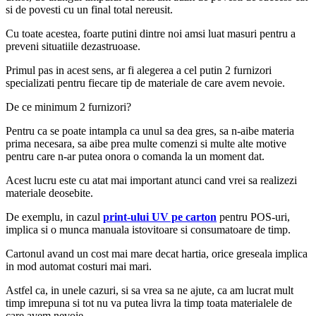
si de povesti cu un final total nereusit.
Cu toate acestea, foarte putini dintre noi amsi luat masuri pentru a
preveni situatiile dezastruoase.
Primul pas in acest sens, ar fi alegerea a cel putin 2 furnizori
specializati pentru fiecare tip de materiale de care avem nevoie.
De ce minimum 2 furnizori?
Pentru ca se poate intampla ca unul sa dea gres, sa n-aibe materia
prima necesara, sa aibe prea multe comenzi si multe alte motive
pentru care n-ar putea onora o comanda la un moment dat.
Acest lucru este cu atat mai important atunci cand vrei sa realizezi
materiale deosebite.
De exemplu, in cazul
print-ului UV pe carton
pentru POS-uri,
implica si o munca manuala istovitoare si consumatoare de timp.
Cartonul avand un cost mai mare decat hartia, orice greseala implica
in mod automat costuri mai mari.
Astfel ca, in unele cazuri, si sa vrea sa ne ajute, ca am lucrat mult
timp imrepuna si tot nu va putea livra la timp toata materialele de
care avem nevoie.