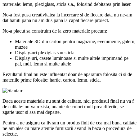
materiale: lemn, plexiglass, sticla s.a., folosind debitarea prin laser.
Ne-a fost pusa creativitatea la incercare si de fiecare data nu ne-am
dat batuti pana nu am dus pana la capat fiecare proiect.
Ne-a placut sa construim de la zero materiale precum:
Materiale 3D din carton pentru magazine, evenimente, galerii,
muzee
Display-uri plexiglas sau sticla
Display-uri, casete luminoase si multe altele imprimand pe
pal, mdf, lemn si multe altele
Rezultatul final nu este influentat doar de aparatura folosita ci si de
materiile prime folosite: hartie, carton, lemn, sticla.
Daca aceste materiale nu sunt de calitate, nici produsul final nu va f
de calitate: nu va rezista, nuante de culori mult prea diferite, se
zgarie usor si asa mai departe.
Pentru a ne asigura ca livram un produs finit de cea mai buna calitate
ne-am ales cu mare atentie furnizorii avand la baza o procedura de
selectie.