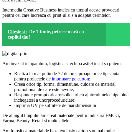
Intermedia Creative Business inteles cu timpul aceste provocari
pentru cei care lucreaza cu print-ul si s-a adaptat cerintelor.
Citeste si:
De 1 Iunie, petrece o oră cu
copilul tău!
Am investit in aparatura, logistica si echipa astfel incat sa putem:
Realiza in mai putin de 72 de ore aproape orice tip stanta
pentru proiectele de
imprimare pe carton
;
Creea orice tip, forma, dimensiune, culoare de material
promotional de care este nevoie;
Raspunde prompt oricarorsolicitari cu ajutoruluneiechipe bine
inchegatesi a unorproceduriclare;
Imprima UV pe sufrafete de maridimensiuni
De alungul timpului am creat materiale pentru industria FMCG,
Farma, Beauty, Retail si multe altele.
Am folosit ca material de baza exclusiv carton sau mai multe