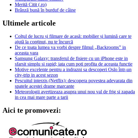
Merită Citit (.ro)
Brânză bună în burduf de câine
Ultimele articole
Colțul de lucru și filmare de acasă: mobilier și lumină care te
ajută la conținut, nu te încurcă
De ce toata lumea va vorbi despre filmul „Backrooms” in
aceasta vara
Samsung Galaxy: transferul de fisiere cu un iPhone este in
sfarsit simplu si rapid; iata cum poti profita de aceasta functie
Motive excelente pentru a indrazni sa descoperi Oslo într-un
city-trip in acest sezon
Pescuitul interzis (Netflix): descopera povestea adevarata din
spatele acestei drame marcante
Meteorologii avertizeaza asupra unui nou val de frig si zapada
in cea mai mare parte a tarii
Aici te promovezi: