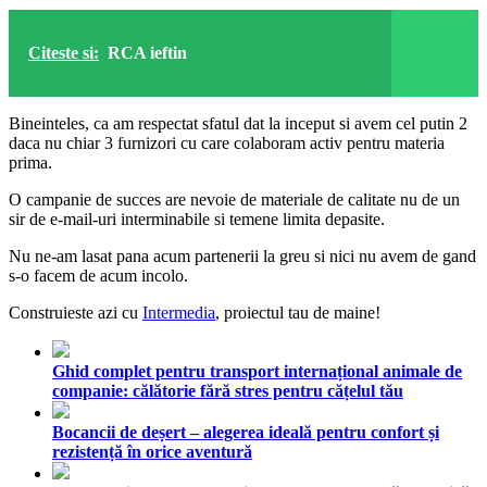
Citeste si:
RCA ieftin
Bineinteles, ca am respectat sfatul dat la inceput si avem cel putin 2
daca nu chiar 3 furnizori cu care colaboram activ pentru materia
prima.
O campanie de succes are nevoie de materiale de calitate nu de un
sir de e-mail-uri interminabile si temene limita depasite.
Nu ne-am lasat pana acum partenerii la greu si nici nu avem de gand
s-o facem de acum incolo.
Construieste azi cu
Intermedia
, proiectul tau de maine!
Ghid complet pentru transport internațional animale de
companie: călătorie fără stres pentru cățelul tău
Bocancii de deșert – alegerea ideală pentru confort și
rezistență în orice aventură