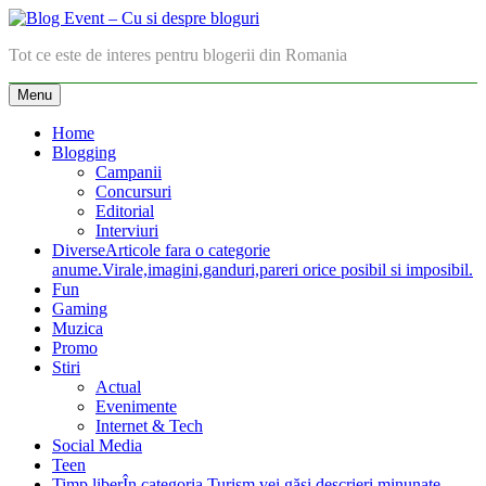
Skip
to
Blog Event – Cu si despre bloguri
Tot ce este de interes pentru blogerii din Romania
content
Menu
Home
Blogging
Campanii
Concursuri
Editorial
Interviuri
Diverse
Articole fara o categorie
anume.Virale,imagini,ganduri,pareri orice posibil si imposibil.
Fun
Gaming
Muzica
Promo
Stiri
Actual
Evenimente
Internet & Tech
Social Media
Teen
Timp liber
În categoria Turism vei găsi descrieri minunate