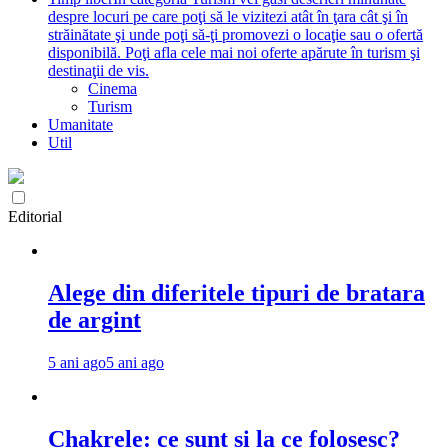
despre locuri pe care poţi să le vizitezi atât în ţara cât şi în
străinătate şi unde poţi să-ţi promovezi o locaţie sau o ofertă
disponibilă. Poţi afla cele mai noi oferte apărute în turism şi
destinaţii de vis.
Cinema
Turism
Umanitate
Util
Editorial
Alege din diferitele tipuri de bratara
de argint
5 ani ago
5 ani ago
Chakrele: ce sunt si la ce folosesc?