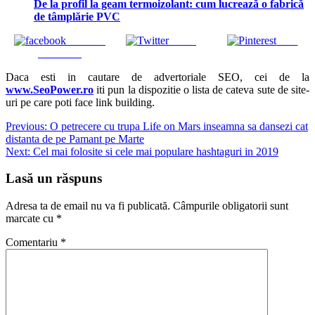
De la profil la geam termoizolant: cum lucrează o fabrică
de tâmplărie PVC
Share on
Tweet
Save
Facebook
Daca esti in cautare de advertoriale SEO, cei de la
www.SeoPower.ro
iti pun la dispozitie o lista de cateva sute de site-
uri pe care poti face link building.
Navigare
Previous:
O petrecere cu trupa Life on Mars inseamna sa dansezi cat
distanta de pe Pamant pe Marte
în
Next:
Cel mai folosite si cele mai populare hashtaguri in 2019
articole
Lasă un răspuns
Adresa ta de email nu va fi publicată.
Câmpurile obligatorii sunt
marcate cu
*
Comentariu
*