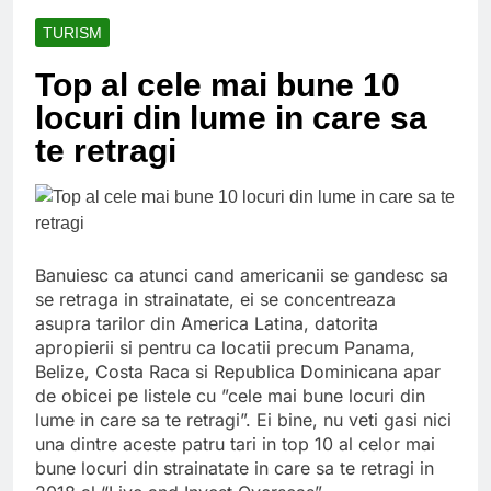
Ce spun mailurile de
campanie ale lui
TURISM
Donald Trump
6 Ani Ago
Top al cele mai bune 10
Earthing sau
beneficiile contactului
locuri din lume in care sa
cu Pamantul
6 Ani Ago
te retragi
Este posibil sa ne
iertam?
6 Ani Ago
Banuiesc ca atunci cand americanii se gandesc sa
se retraga in strainatate, ei se concentreaza
asupra tarilor din America Latina, datorita
apropierii si pentru ca locatii precum Panama,
Belize, Costa Raca si Republica Dominicana apar
de obicei pe listele cu ”cele mai bune locuri din
lume in care sa te retragi”. Ei bine, nu veti gasi nici
una dintre aceste patru tari in top 10 al celor mai
bune locuri din strainatate in care sa te retragi in