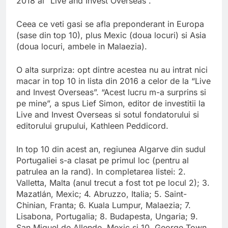
2018 al “Live and Invest Overseas”.
Ceea ce veti gasi se afla preponderant in Europa
(sase din top 10), plus Mexic (doua locuri) si Asia
(doua locuri, ambele in Malaezia).
O alta surpriza: opt dintre acestea nu au intrat nici
macar in top 10 in lista din 2016 a celor de la “Live
and Invest Overseas”. “Acest lucru m-a surprins si
pe mine”, a spus Lief Simon, editor de investitii la
Live and Invest Overseas si sotul fondatorului si
editorului grupului, Kathleen Peddicord.
In top 10 din acest an, regiunea Algarve din sudul
Portugaliei s-a clasat pe primul loc (pentru al
patrulea an la rand). In completarea listei: 2.
Valletta, Malta (anul trecut a fost tot pe locul 2); 3.
Mazatlán, Mexic; 4. Abruzzo, Italia; 5. Saint-
Chinian, Franta; 6. Kuala Lumpur, Malaezia; 7.
Lisabona, Portugalia; 8. Budapesta, Ungaria; 9.
San Miguel de Allende, Mexic si 10. George Town,