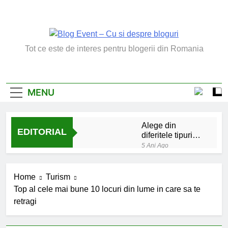
Skip
to
content
Blog Event – Cu Si
Tot ce este de interes pentru blogerii din Romania
Despre Bloguri
MENU
Alege din
EDITORIAL
diferitele tipuri
de bratara de
5 Ani Ago
argint
Chakrele: ce sunt si
la ce folosesc?
Home
Turism
5 Ani Ago
Top al cele mai bune 10 locuri din lume in care sa te
Lucruri esentiale
retragi
invatate de la copilul
meu
6 Ani Ago